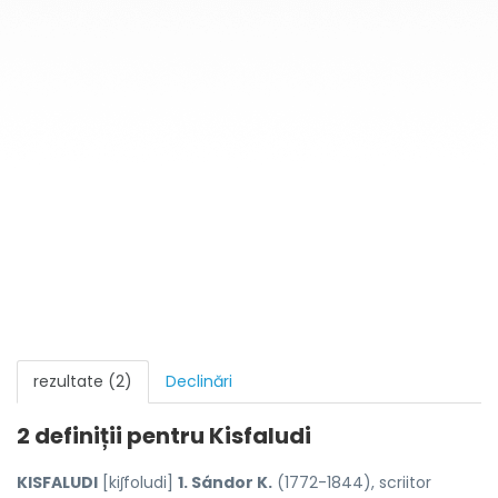
rezultate (2)
Declinări
2 definiții pentru
Kisfaludi
KISFALUDI
[kiʃfoludi]
1. Sándor K.
(1772-1844), scriitor