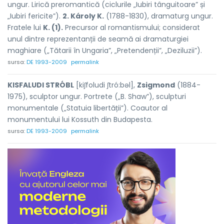
ungur. Lirică preromantică (ciclurile „Iubiri tânguitoare” și
„Iubiri fericite”).
2. Károly K.
(1788-1830), dramaturg ungur.
Fratele lui
K. (1).
Precursor al romantismului; considerat
unul dintre reprezentanții de seamă ai dramaturgiei
maghiare („Tătarii în Ungaria”, „Pretendenții”, „Deziluzii”).
sursa:
DE 1993-2009
permalink
KISFALUDI STRÓBL
[kiʃfoludi ʃtró:bəl],
Zsigmond
(1884-
1975), sculptor ungur. Portrete („B. Shaw”), sculpturi
monumentale („Statuia libertății”). Coautor al
monumentului lui Kossuth din Budapesta.
sursa:
DE 1993-2009
permalink