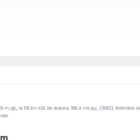
705 m
alt.
, la 58 km ESE de Ankara; 185,4 mii
loc.
(1990). Rafinărie d
male.
nim