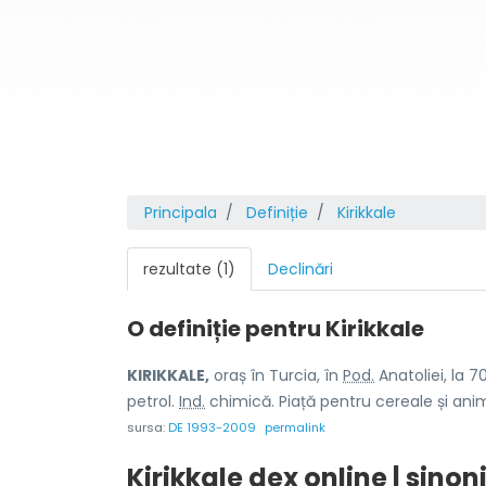
Principala
Definiție
Kirikkale
rezultate (1)
Declinări
O definiție pentru
Kirikkale
KIRIKKALE,
oraș în Turcia, în
Pod.
Anatoliei, la 
petrol.
Ind.
chimică. Piață pentru cereale și ani
sursa:
DE 1993-2009
permalink
Kirikkale dex online | sino