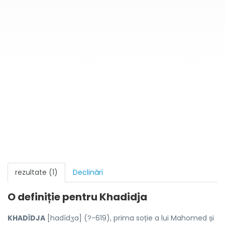
rezultate (1)
Declinări
O definiție pentru
Khadidja
KHADῙDJA
[hadídʒa] (?-619), prima soție a lui Mahomed și