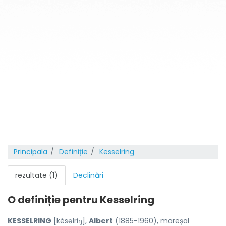
Principala
Definiție
Kesselring
rezultate (1)
Declinări
O definiție pentru
Kesselring
KESSELRING
[késəlriŋ],
Albert
(1885-1960), mareșal