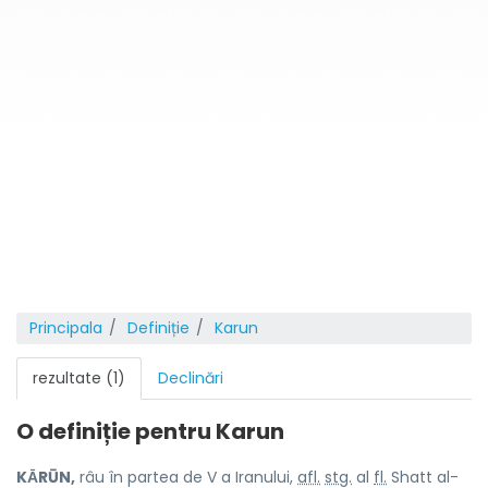
Principala
Definiție
Karun
rezultate (1)
Declinări
O definiție pentru
Karun
KᾹRŪN,
râu în partea de V a Iranului,
afl.
stg.
al
fl.
Shatt al-