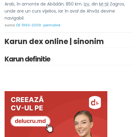
Arab, în amonte de Abādān; 850 km.
Izv.
din
M-ții
Zagros,
unde are un curs vijelios, iar în aval de Ahvāz devine
navigabil.
sursa:
DE 1993-2009
permalink
Karun dex online | sinonim
Karun definitie