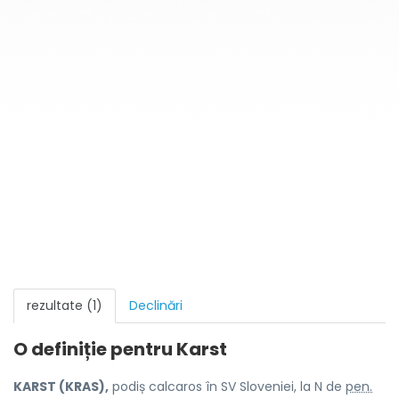
rezultate (1)
Declinări
O definiție pentru
Karst
KARST (KRAS),
podiș calcaros în SV Sloveniei, la N de
pen.