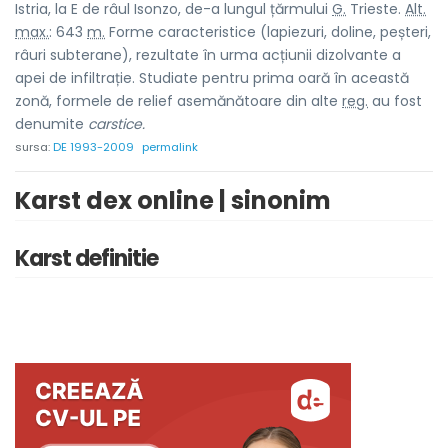
Istria, la E de râul Isonzo, de-a lungul țărmului
G.
Trieste.
Alt.
max.
: 643
m.
Forme caracteristice (lapiezuri, doline, peșteri,
râuri subterane), rezultate în urma acțiunii dizolvante a
apei de infiltrație. Studiate pentru prima oară în această
zonă, formele de relief asemănătoare din alte
reg.
au fost
denumite
carstice.
sursa:
DE 1993-2009
permalink
Karst dex online | sinonim
Karst definitie