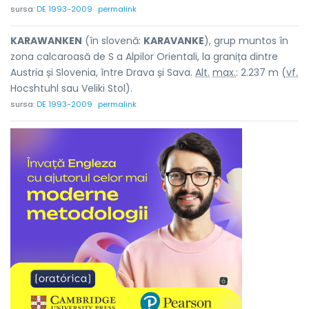
sursa:
DE 1993-2009
permalink
KARAWANKEN
(în slovenă:
KARAVANKE
), grup muntos în
zona calcaroasă de S a Alpilor Orientali, la granița dintre
Austria și Slovenia, între Drava și Sava.
Alt.
max.
: 2.237 m (
vf.
Hocshtuhl sau Veliki Stol).
sursa:
DE 1993-2009
permalink