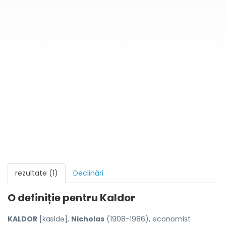
rezultate (1)
Declinări
O definiție pentru
Kaldor
KALDOR
[kældə],
Nicholas
(1908-1986), economist