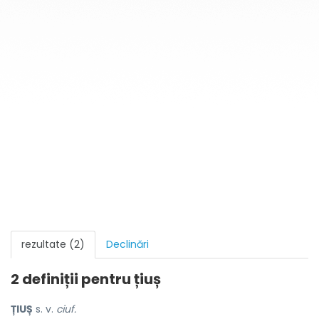
rezultate (2)
Declinări
2 definiții pentru
țiuș
ȚIUȘ
s. v.
ciuf.