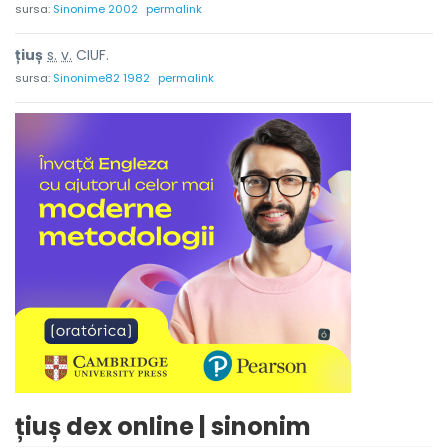
sursa:
Sinonime 2002
permalink
țiuș
s.
v.
CIUF.
sursa:
Sinonime82 1982
permalink
țiuș dex online | sinonim