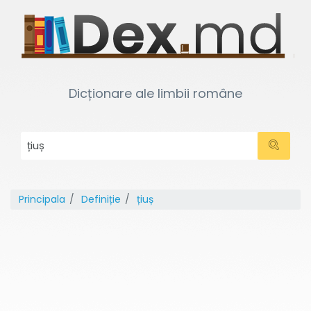
Dicționare ale limbii române
Principala
Definiție
țiuș