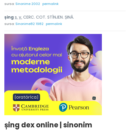
sursa:
Sinonime 2002
permalink
șing
s.
v.
CERC. COT. STÎNJEN. ȘINĂ.
sursa:
Sinonime82 1982
permalink
șing dex online | sinonim