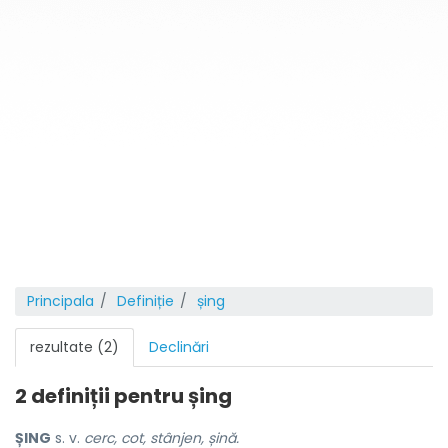
Principala
Definiție
șing
rezultate (2)
Declinări
2 definiții pentru
șing
ȘING
s. v.
cerc, cot, stânjen, șină.