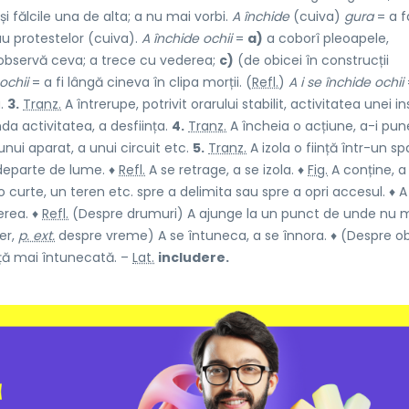
i fălcile una de alta; a nu mai vorbi.
A închide
(cuiva)
gura
= a 
au protestelor (cuiva).
A închide ochii
=
a)
a coborî pleoapele,
observă ceva; a trece cu vederea;
c)
(de obicei în construcții
ochii
= a fi lângă cineva în clipa morții. (
Refl.
)
A i se închide ochii
a.
3.
Tranz.
A întrerupe, potrivit orarului stabilit, activitatea unei inst
a activitatea, a desființa.
4.
Tranz.
A încheia o acțiune, a-i pun
nui aparat, a unui circuit etc.
5.
Tranz.
A izola o ființă într-un sp
departe de lume. ♦
Refl.
A se retrage, a se izola. ♦
Fig.
A conține, a
 curte, un teren etc. spre a delimita sau spre a opri accesul. ♦ A
erea. ♦
Refl.
(Despre drumuri) A ajunge la un punct de unde nu 
er,
p. ext.
despre vreme) A se întuneca, a se înnora. ♦ (Despre o
ță mai întunecată. –
Lat.
includere.