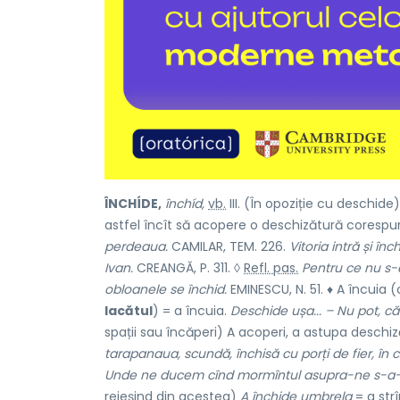
ÎNCHÍDE,
închíd,
vb.
III. (În opoziție cu
deschide
astfel încît să acopere o deschizătură coresp
perdeaua.
CAMILAR, TEM. 226.
Vitoria intră și în
Ivan.
CREANGĂ, P. 311. ◊
Refl. pas.
Pentru ce nu s-a
obloanele se închid.
EMINESCU, N. 51. ♦ A încuia (
lacătul
) = a încuia.
Deschide ușa... – Nu pot, 
spații sau încăperi) A acoperi, a astupa deschi
tarapanaua, scundă, închisă cu porți de fier, în 
Unde ne ducem cînd mormîntul asupra-ne s-a-
reieșind din acestea)
A închide umbrela
= a str