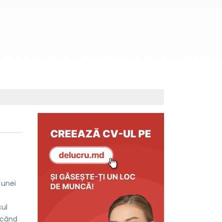
 unei
cul
ăcând