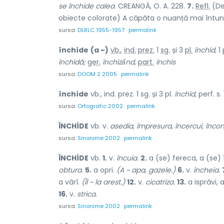
se închide calea.
CREANGĂ, O. A. 228.
7.
Refl.
(De
obiecte colorate) A căpăta o nuanță mai întu
sursa:
DLRLC 1955-1957
permalink
închíde
(a ~)
vb.
,
ind.
prez.
1
sg.
și 3
pl.
închíd,
1
închídă;
ger.
închizấnd,
part.
închís
sursa:
DOOM 2 2005
permalink
închíde
vb., ind. prez. 1 sg. și 3 pl.
închíd,
perf. s. 
sursa:
Ortografic 2002
permalink
ÎNCHÍDE
vb. v.
asedia, împresura, încercui, încon
sursa:
Sinonime 2002
permalink
ÎNCHÍDE
vb.
1.
v.
încuia.
2.
a (se) fereca, a (se) 
obtura.
5.
a opri.
(A ~ apa, gazele.)
6.
v.
încheia.
a vârî.
(Îl ~ la arest.)
12.
v.
cicatriza.
13.
a isprăvi, 
16.
v.
strica.
sursa:
Sinonime 2002
permalink