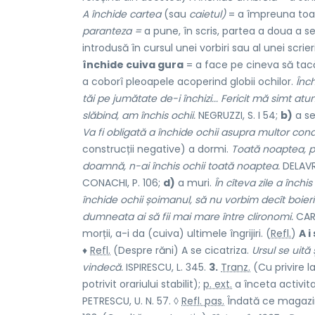
A închide cartea
(sau
caietul)
= a împreuna toate
paranteza =
a pune, în scris, partea a doua a s
introdusă în cursul unei vorbiri sau al unei scrier
închide cuiva gura
= a face pe cineva să tacă
a coborî pleoapele acoperind globii ochilor.
Înch
tăi pe jumătate de-i închizi... Fericit mă simt 
slăbind, am închis ochii.
NEGRUZZI, S. I 54;
b)
a se
Va fi obligată a închide ochii asupra multor condi
construcții negative) a dormi.
Toată noaptea, pli
doamnă, n-ai închis ochii toată noaptea.
DELAVR
CONACHI, P. 106;
d)
a muri.
În cîteva zile a închi
închide ochii șoimanul, să nu vorbim decît boier
dumneata ai să fii mai mare între clironomi.
CARA
morții, a-i da (cuiva) ultimele îngrijiri. (
Refl.
)
A i
♦
Refl.
(Despre răni) A se cicatriza.
Ursul se uită
vindecă.
ISPIRESCU, L. 345.
3.
Tranz.
(Cu privire la
potrivit orariului stabilit);
p. ext.
a înceta activita
PETRESCU, U. N. 57. ◊
Refl. pas.
Îndată ce magazine