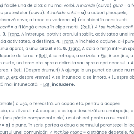
i fălcile una de alta; a nu mai vorbi.
A închide
(cuiva)
gura
= a 
au protestelor (cuiva).
A închide ochii
=
a)
a coborî pleoapele,
observă ceva; a trece cu vederea;
c)
(de obicei în construcții
ochii
= a fi lângă cineva în clipa morții. (
Refl.
)
A i se închide ochii
a.
3.
Tranz.
A întrerupe, potrivit orarului stabilit, activitatea unei inst
a activitatea, a desființa.
4.
Tranz.
A încheia o acțiune, a-i pun
nui aparat, a unui circuit etc.
5.
Tranz.
A izola o ființă într-un sp
departe de lume. ♦
Refl.
A se retrage, a se izola. ♦
Fig.
A conține, a
 curte, un teren etc. spre a delimita sau spre a opri accesul. ♦ A
erea. ♦
Refl.
(Despre drumuri) A ajunge la un punct de unde nu 
er,
p. ext.
despre vreme) A se întuneca, a se înnora. ♦ (Despre o
ță mai întunecată. –
Lat.
includere.
amale) o ușă, o fereastră, un capac etc. pentru a acoperi
ia, cu zăvorul. ♦ A acoperi, a astupa deschizătura unui spațiu, a
e (sau părțile componente ale) unui obiect pentru a nu mai fi
a
=
a)
a pune, în scris, partea a doua a semnului parantezei la lo
 cursul unei comunicări.
A închide mâna
= a strânge degetele, f