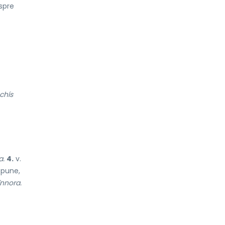
spre
chís
a.
4.
v.
 pune,
înnora.