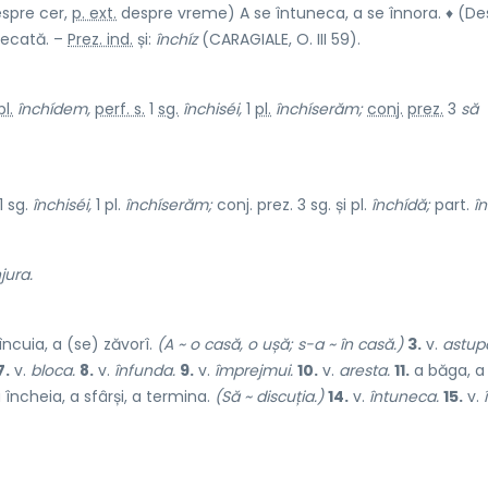
spre cer,
p. ext.
despre vreme) A se întuneca, a se înnora. ♦ (De
necată. –
Prez. ind.
și:
închíz
(CARAGIALE, O. III 59).
pl.
închídem,
perf. s.
1
sg.
închiséi,
1
pl.
închíserăm;
conj.
prez.
3
să
1 sg.
închiséi,
1 pl.
închíserăm;
conj. prez. 3 sg. și pl.
închídă;
part.
în
jura.
încuia, a (se) zăvorî.
(A ~ o casă, o ușă; s-a ~ în casă.)
3.
v.
astup
7.
v.
bloca.
8.
v.
înfunda.
9.
v.
împrejmui.
10.
v.
aresta.
11.
a băga, a
a încheia, a sfârși, a termina.
(Să ~ discuția.)
14.
v.
întuneca.
15.
v.