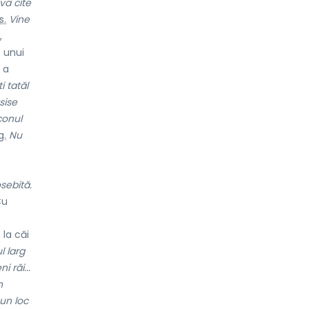
va cîte
s.
Vine
,
e unui
 a
i tatăl
sise
onul
g.
Nu
osebită.
Cu
 la căi
l larg
 răi...
n
 un loc