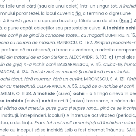
 foile unei cărți (sau ale unui caiet) într-un singur tot.
A închid
emnului parantezei, la locul cuvenit;
fig.
a termina o digresiune
i.
A închide gura
= a apropia buzele și fălcile una de alta. (
Expr.
)
, a pune capăt obiecțiilor sau protestelor cuiva.
A închide ochi
ise ochii și se gîndi la conacele toate... cu magazii.
DUMITRIU, N. 15
atuncea cu asupra de măsură.
EMINESCU, O. I 82.
Simțind picioarele-
 preface că nu observă, a trece cu vederea, a admite compromi
ții din tratatul de la San Stefano.
ALECSANDRI, S. 103;
c)
(mai ales 
n de grijă, n-a închis ochii.
BASSARABESCU, V. 45.
Culcă-te, frum
ANCEA, A. 124.
Zori de ziuă se revarsă Și ochii încă n-am închis.
s ochii tăcut, fără murmur, fără un cuvînt.
MIRONESCU, S. A. 121.
Pînă
ilor cu meteahnă.
DELAVRANCEA, A. 55.
După ce o-nchide el ochii, f
GIALE, O. III 38.
A închide
(cuiva)
ochii
= a fi lîngă cineva în ce
 se închide
(cuiva)
ochii
= a-i fi (cuiva) tare somn, a cădea de
 și văzînd osul zmeului, puse gura și supse rana... pînă ce se închise
 instituții, întreprinderi, localuri) A întrerupe activitatea (periodic,
tea, a desființa.
Eram tot mai mult amenințați să închidem uzina.
le au început să se închidă, Leib a fost chemat înăuntru. SAHIA