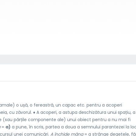
amale) o ușă, o fereastră, un capac etc. pentru a acoperi
ia, cu zăvorul. ♦ A acoperi, a astupa deschizătura unui spațiu, a
e (sau părțile componente ale) unui obiect pentru a nu mai fi
a
=
a)
a pune, în scris, partea a doua a semnului parantezei la lo
 cursul unei comunicări.
A închide mâna
= a strânge degetele, f