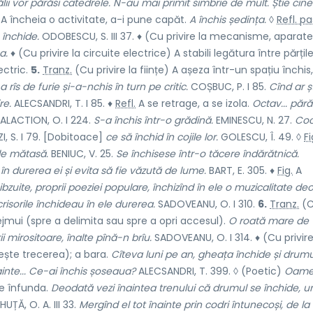
ălii vor părăsi catedrele. N-au mai primit simbrie de mult. Știe cine
A încheia o activitate, a-i pune capăt.
A închis ședința.
◊
Refl. pa
închide.
ODOBESCU, S. III 37. ♦ (Cu privire la mecanisme, aparate
a.
♦ (Cu privire la circuite electrice) A stabili legătura între părțil
ectric.
5.
Tranz.
(Cu privire la ființe) A așeza într-un spațiu închis,
a rîs de furie și-a-nchis în turn pe critic.
COȘBUC, P. I 85.
Cînd ar șt
re.
ALECSANDRI, T. I 85. ♦
Refl.
A se retrage, a se izola.
Octav... pără
LACTION, O. I 224.
S-a închis într-o grădină.
EMINESCU, N. 27.
Coc
, S. I 79. [Dobitoace]
ce să închid în cojile lor.
GOLESCU, Î. 49. ◊
Fi
de mătasă.
BENIUC, V. 25.
Se închisese într-o tăcere îndărătnică.
 în durerea ei și evita să fie văzută de lume.
BART, E. 305. ♦
Fig.
A
hibzuite, proprii poeziei populare, închizînd în ele o muzicalitate de
risorile închideau în ele durerea.
SADOVEANU, O. I 310.
6.
Tranz.
(
mprejmui (spre a delimita sau spre a opri accesul).
O roată mare de
 mirositoare, înalte pînă-n brîu.
SADOVEANU, O. I 314. ♦ (Cu privire
ște trecerea); a bara.
Cîteva luni pe an, gheața închide și drumu
nainte... Ce-ai închis șoseaua?
ALECSANDRI, T. 399. ◊ (Poetic)
Oameni
e înfunda.
Deodată vezi înaintea trenului că drumul se închide, u
UȚĂ, O. A. III 33.
Mergînd el tot înainte prin codri întunecoși, de la