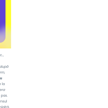
c.,
a după
rm,
u
e la
 era
pas.
ensul
laltă.