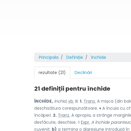
Principala
Definiție
închide
rezultate (21)
Declinări
21 definiții pentru
închide
ÎNCHÍDE,
închíd,
vb.
III.
1.
Tranz.
A mișca (din bal
deschizătura corespunzătoare. ♦ A încuia cu che
încăperi.
2.
Tranz.
A apropia, a strânge marginil
desfăcute, deschise. ◊
Expr.
A închide parantez
cuvenit;
b)
a termina o digresiune introdusă în