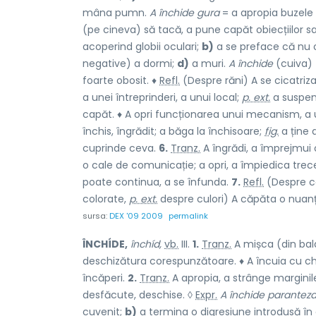
mâna pumn.
A închide gura
= a apropia buzele ș
(pe cineva) să tacă, a pune capăt obiecțiilor s
acoperind globii oculari;
b)
a se preface că nu 
negative) a dormi;
d)
a muri.
A închide
(cuiva)
foarte obosit. ♦
Refl.
(Despre răni) A se cicatriz
a unei întreprinderi, a unui local;
p. ext.
a suspend
capăt. ♦ A opri funcționarea unui mecanism, a u
închis, îngrădit; a băga la închisoare;
fig.
a ține 
cuprinde ceva.
6.
Tranz.
A îngrădi, a împrejmui o
o cale de comunicație; a opri, a împiedica trec
poate continua, a se înfunda.
7.
Refl.
(Despre c
colorate,
p. ext.
despre culori) A căpăta o nuan
sursa:
DEX '09 2009
permalink
ÎNCHÍDE,
închíd,
vb.
III.
1.
Tranz.
A mișca (din bal
deschizătura corespunzătoare. ♦ A încuia cu che
încăperi.
2.
Tranz.
A apropia, a strânge marginil
desfăcute, deschise. ◊
Expr.
A închide parantez
cuvenit;
b)
a termina o digresiune introdusă în