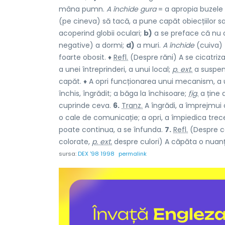
mâna pumn.
A închide gura
= a apropia buzele ș
(pe cineva) să tacă, a pune capăt obiecțiilor s
acoperind globii oculari;
b)
a se preface că nu 
negative) a dormi;
d)
a muri.
A închide
(cuiva)
foarte obosit. ♦
Refl.
(Despre răni) A se cicatriz
a unei întreprinderi, a unui local;
p. ext.
a suspend
capăt. ♦ A opri funcționarea unui mecanism, a u
închis, îngrădit; a băga la închisoare;
fig.
a ține 
cuprinde ceva.
6.
Tranz.
A îngrădi, a împrejmui o
o cale de comunicație; a opri, a împiedica trec
poate continua, a se înfunda.
7.
Refl.
(Despre c
colorate,
p. ext.
despre culori) A căpăta o nuan
sursa:
DEX '98 1998
permalink