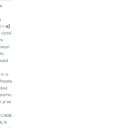
e
A
i
=
a)
.
Ochii
mi
suri.
în
oasă
 n-o
irește,
asul
 somn.
 și se
CAMIL
, N.