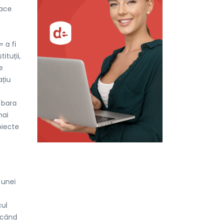
face
= a fi
ituții,
e
ațiu
 bara
mai
biecte
 unei
cul
ăcând