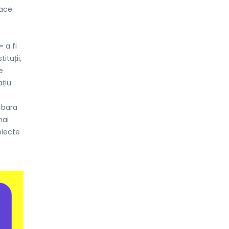
face
= a fi
ituții,
e
ațiu
 bara
mai
biecte