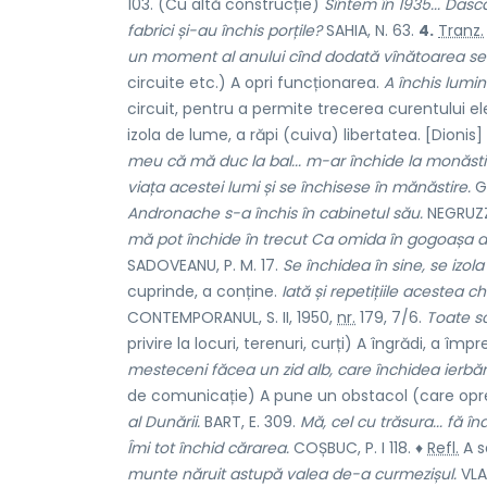
103. (Cu altă construcție)
Sîntem în 1935... Dasc
fabrici și-au închis porțile?
SAHIA, N. 63.
4.
Tranz.
un moment al anului cînd dodată vînătoarea se 
circuite etc.) A opri funcționarea.
A închis lumin
circuit, pentru a permite trecerea curentului el
izola de lume, a răpi (cuiva) libertatea. [Dionis]
meu că mă duc la bal... m-ar închide la monăsti
viața acestei lumi și se închisese în mănăstire.
GA
Andronache s-a închis în cabinetul său.
NEGRUZZI
mă pot închide în trecut Ca omida în gogoașa 
SADOVEANU, P. M. 17.
Se închidea în sine, se izola
cuprinde, a conține.
Iată și repetițiile acestea c
CONTEMPORANUL, S. II, 1950,
nr.
179, 7/6.
Toate sc
privire la locuri, terenuri, curți) A îngrădi, a î
mesteceni făcea un zid alb, care închidea ierbării
de comunicație) A pune un obstacol (care opre
al Dunării.
BART, E. 309.
Mă, cel cu trăsura... fă î
Îmi tot închid cărarea.
COȘBUC, P. I 118. ♦
Refl.
A s
munte năruit astupă valea de-a curmezișul.
VLAH