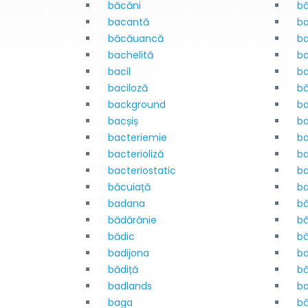
băcăni
b
bacantă
b
băcăuancă
b
bachelită
ba
bacil
ba
baciloză
bă
background
b
bacșiș
ba
bacteriemie
ba
bacterioliză
ba
bacteriostatic
ba
băcuiață
ba
badana
b
bădărănie
b
bădic
bă
badijona
ba
bădiță
bă
badlands
b
baga
b