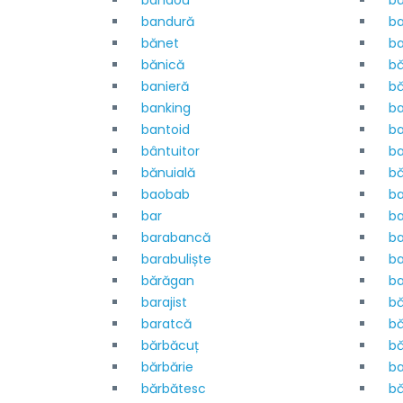
bandou
b
bandură
ba
bănet
b
bănică
bă
banieră
bă
banking
b
bantoid
b
bântuitor
b
bănuială
bă
baobab
b
bar
ba
barabancă
ba
barabuliște
b
bărăgan
ba
barajist
bă
baratcă
bă
bărbăcuț
bă
bărbărie
ba
bărbătesc
bă