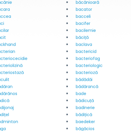
ăcănie
băcănioară
acara
bacator
accea
bacceli
ci
bacifer
cilar
bacilemie
cit
băciță
ackhand
baclava
cterian
bactericid
cteriocecidie
bacteriofag
cteriolizină
bacteriologic
cteriostază
bacterioză
culit
bădădăi
ădăran
bădărancă
ădărănos
bade
dică
bădicuță
dijonaj
badinerie
dițel
bădițică
adminton
baedeker
ăga
băgăcios