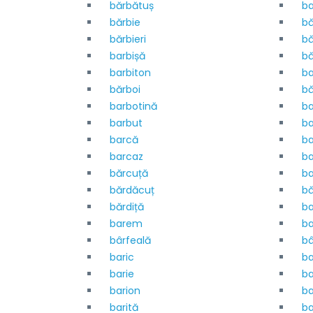
bărbătuș
ba
bărbie
bă
bărbieri
bă
barbișă
bă
barbiton
ba
bărboi
bă
barbotină
b
barbut
ba
barcă
ba
barcaz
ba
bărcuță
ba
bărdăcuț
b
bărdiță
b
barem
ba
bârfeală
bâ
baric
ba
barie
ba
barion
ba
barită
ba