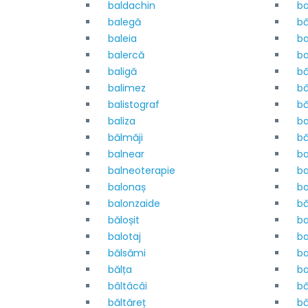
baldachin
ba
balegă
bă
baleia
ba
balercă
ba
baligă
bă
balimez
bâ
balistograf
bă
baliza
ba
bălmăji
bă
balnear
ba
balneoterapie
ba
balonaș
ba
balonzaide
bă
băloșit
ba
balotaj
ba
bălsămi
ba
bălța
ba
bâltâcâi
bă
băltăreț
bă