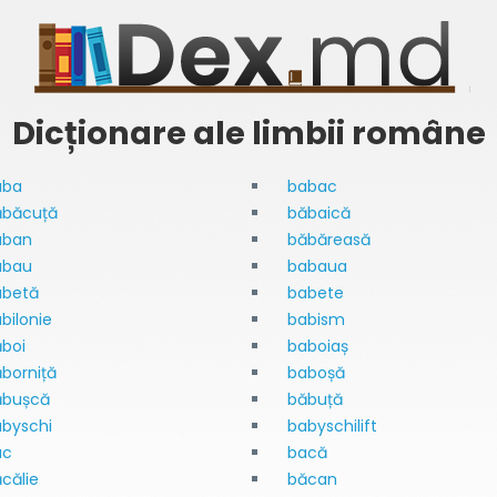
Dicționare ale limbii române
aba
babac
ăbăcuță
băbaică
aban
băbăreasă
abau
babaua
abetă
babete
bilonie
babism
boi
baboiaș
borniță
baboșă
ăbușcă
băbuță
byschi
babyschilift
ac
bacă
călie
băcan