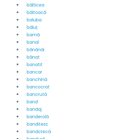
bălticea
băltoacă
baluba
băluț
bamă
banal
bănănăi
bănat
banatit
bancar
banchină
bancocrat
bancrută
band
bandaj
banderolă
banditesc
bandotecă