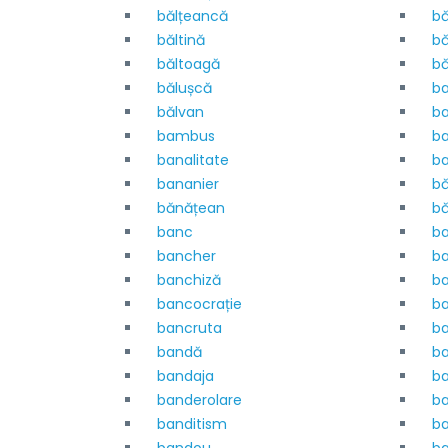
bălțeancă
bă
băltină
bă
băltoagă
bă
bălușcă
ba
bălvan
ba
bambus
b
banalitate
ba
bananier
bă
bănățean
b
banc
b
bancher
b
banchiză
b
bancocrație
b
bancruta
ba
bandă
b
bandaja
ba
banderolare
ba
banditism
b