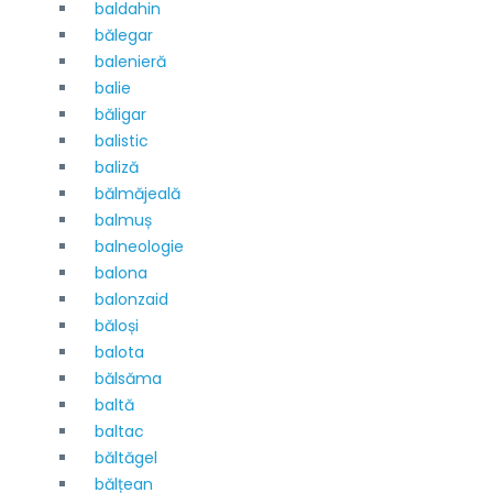
baldahin
bălegar
balenieră
balie
băligar
balistic
baliză
bălmăjeală
balmuș
balneologie
balona
balonzaid
băloși
balota
bălsăma
baltă
baltac
băltăgel
bălțean