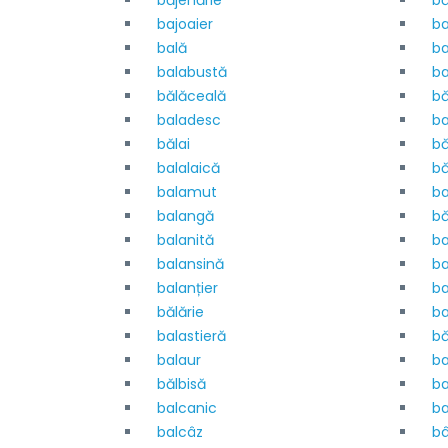
băjenărie
bă
bajoaier
ba
bală
b
balabustă
ba
bălăceală
bă
baladesc
ba
bălai
bă
balalaică
bă
balamut
ba
balangă
bă
balanită
ba
balansină
ba
balanțier
ba
bălărie
ba
balastieră
bă
balaur
ba
bălbisă
ba
balcanic
b
balcâz
bâ