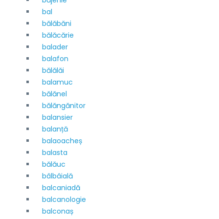
băjenie
bal
bălăbăni
bălăcărie
balader
balafon
bălălăi
balamuc
bălănel
bălăngănitor
balansier
balanță
balaoacheș
balasta
bălăuc
bâlbâială
balcaniadă
balcanologie
balconaș