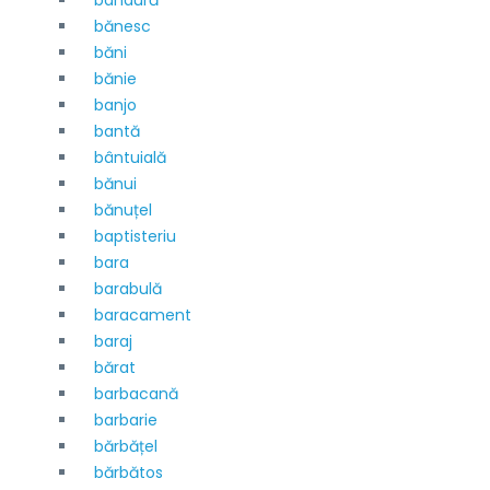
bandură
bănesc
băni
bănie
banjo
bantă
bântuială
bănui
bănuțel
baptisteriu
bara
barabulă
baracament
baraj
bărat
barbacană
barbarie
bărbățel
bărbătos