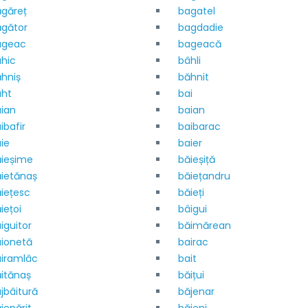
găreț
bagatel
gător
bagdadie
ageac
bageacă
hic
bâhli
hniș
băhnit
aht
bai
ian
baian
ibafir
baibarac
ie
baier
ieșime
băieșiță
ietănaș
băiețandru
iețesc
băieți
iețoi
bâigui
iguitor
băimărean
ionetă
bairac
iramlâc
bait
itănaș
băițui
jbâitură
băjenar