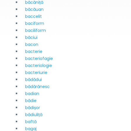
băcăniță
băcăuan
baccelit
baciform
baciliform
băciui
bacon
bacterie
bacteriofagie
bacteriologie
bacteriurie
bădădui
bădărănesc
badian
bădie
bădișor
bădiuliță
baftă
bagaj