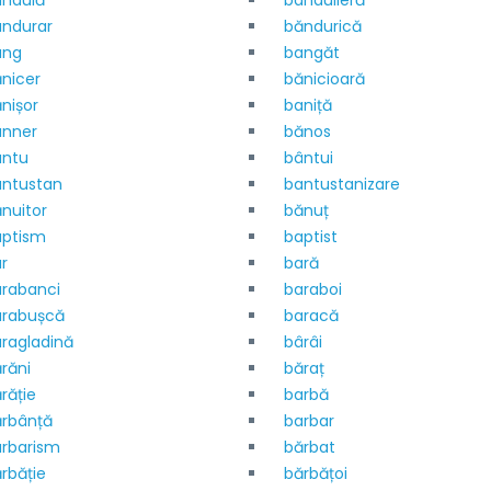
andulă
bandulieră
ndurar
băndurică
ang
bangăt
nicer
bănicioară
nișor
baniță
anner
bănos
antu
bântui
antustan
bantustanizare
nuitor
bănuț
aptism
baptist
r
bară
rabanci
baraboi
arabușcă
baracă
ragladină
bârâi
răni
băraț
răție
barbă
rbânță
barbar
rbarism
bărbat
rbăție
bărbățoi