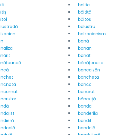
lti
baltic
ltiș
băltiță
ltoi
băltos
lustradă
balustru
lzacian
balzacianism
an
bană
naliza
banan
nărit
banat
ănățeancă
bănățenesc
ancă
bancaizăn
anchet
banchetă
ancnotă
banco
ancomat
bancrut
ncrutar
băncuță
andă
banda
ndajist
banderilă
ndieră
bandit
andoală
bandolă