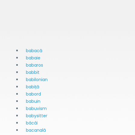
babacă
babaie
babaros
babbit
babilonian
babiță
babord
babuin
babuvism
babysitter
bâcâi
bacanală