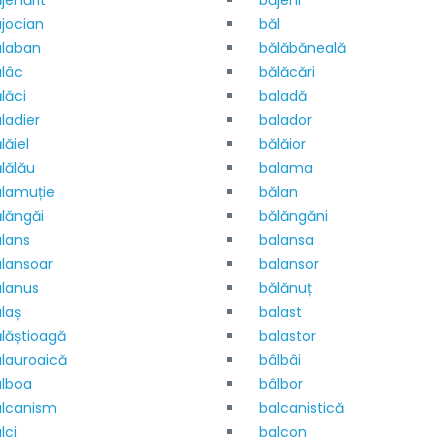
jenărit
băjeni
jocian
băl
alaban
bălăbăneală
lâc
bălăcări
lăci
baladă
ladier
balador
lăiel
bălăior
lălău
balama
lamuție
bălan
lăngăi
bălăngăni
lans
balansa
lansoar
balansor
lanus
bălănuț
laș
balast
lăștioagă
balastor
lauroaică
bâlbâi
lboa
bâlbor
alcanism
balcanistică
lci
balcon