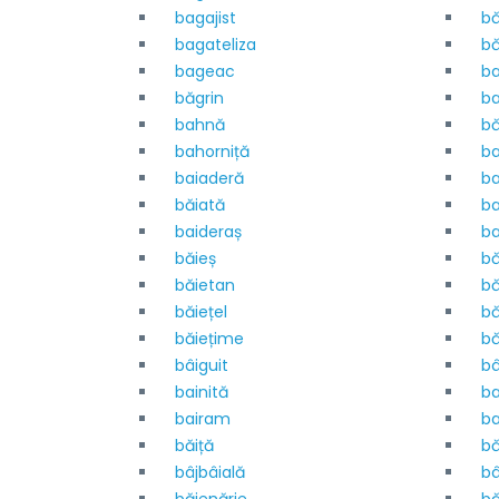
bagajist
bă
bagateliza
bă
bageac
b
băgrin
ba
bahnă
bă
bahorniță
b
baiaderă
ba
băiată
ba
baideraș
ba
băieș
bă
băietan
bă
băiețel
bă
băiețime
bă
bâiguit
bâ
bainită
ba
bairam
ba
băiță
bă
bâjbâială
bâ