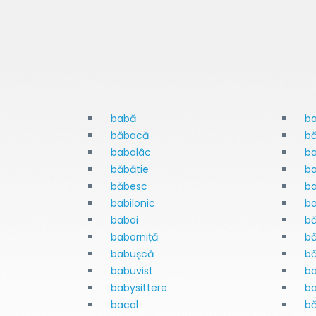
babă
b
băbacă
b
babalâc
b
băbătie
b
băbesc
b
babilonic
ba
baboi
bă
baborniță
bă
babușcă
b
babuvist
ba
babysittere
b
bacal
bă