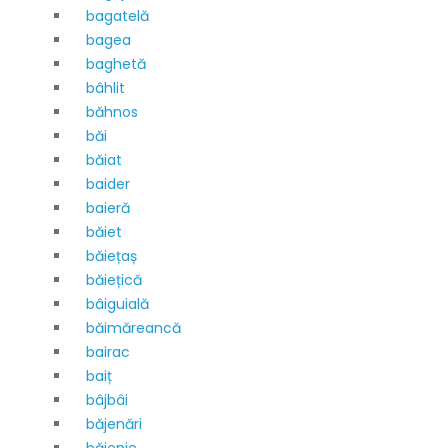
bagatelă
bagea
baghetă
bâhlit
băhnos
băi
băiat
baider
baieră
băiet
băiețaș
băiețică
bâiguială
băimăreancă
bairac
baiț
bâjbâi
băjenări