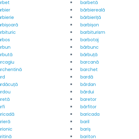
rbet
barbetă
rbier
bărbiereală
rbierie
bărbieriță
rbișoară
barbișon
rbituric
barbiturism
rbos
barbotaj
arbun
bărbunc
rbută
bărbuță
rcagiu
barcană
rchentină
barchet
rd
bardă
ărdăcuță
bârdan
ardou
bărdui
retă
baretor
rfi
bârfitor
ricadă
baricada
rieră
baril
rionic
bariș
ritină
bariton