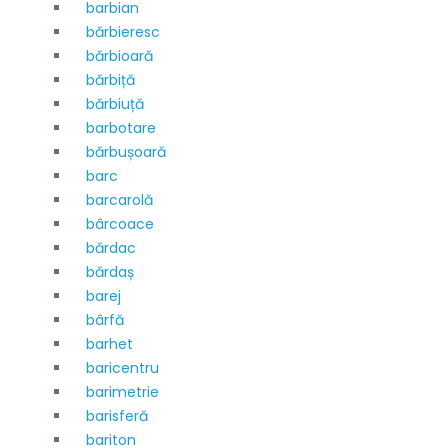
barbian
bărbieresc
bărbioară
bărbiță
bărbiuță
barbotare
bărbușoară
barc
barcarolă
bârcoace
bărdac
bărdaș
barej
bârfă
barhet
baricentru
barimetrie
barisferă
bariton