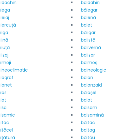
ldachin
baldahin
lega
bălegar
leiaj
balenă
lercuță
balet
liga
băligar
lină
balistă
liuță
balivernă
lizaj
balizor
lmoji
balmoș
lneoclimatic
balneologic
lograf
balon
lonet
balonzaid
los
băloșel
lot
balot
lsa
balsam
lsamic
balsamină
ltac
băltac
ltăcel
baltag
lțătură
băltău