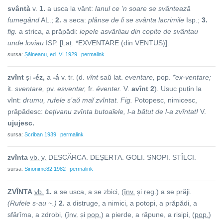
svântà
v.
1.
a usca la vânt:
lanul ce ’n soare se svântează
fumegând
AL.;
2.
a seca:
plânse de li se svânta lacrimile
Isp.;
3.
fig.
a strica, a prăpădi:
iepele asvârliau din copite de svântau
unde loviau
ISP. [Laț. *EXVENTARE (din VENTUS)].
sursa:
Șăineanu, ed. VI 1929
permalink
zvînt
și
-éz,
a
-á
v. tr. (d.
vînt
saŭ lat.
eventare,
pop.
*ex-ventare;
it.
sventare,
pv.
esventar,
fr.
éventer.
V.
avînt 2
). Usuc puțin la
vînt:
drumu, rufele s’aŭ maĭ zvîntat. Fig.
Potopesc, nimicesc,
prăpădesc:
bețivanu zvînta butoaĭele, l-a bătut de l-a zvîntat!
V.
ujujesc.
sursa:
Scriban 1939
permalink
zvînt
a
vb.
v.
DESCĂRCA. DEȘERTA. GOLI. SNOPI. STÎLCI.
sursa:
Sinonime82 1982
permalink
ZVÎNT
A
vb.
1.
a se usca, a se zbici, (
înv.
și
reg.
) a se prăji.
(Rufele s-au ~.)
2.
a distruge, a nimici, a potopi, a prăpădi, a
sfărîma, a zdrobi, (
înv.
și
pop.
) a pi
e
rde, a răp
u
ne, a risipi, (
pop.
)