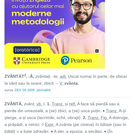
2
ZVÂNTÁT
, -Ă,
zvântați, -te,
adj.
Uscat numai în parte, de obicei
la vânt sau la soare; zbicit. –
V.
zvânta.
sursa:
DEX '09 2009
permalink
ZVÂNTÁ,
zvânt,
vb.
I.
1.
Tranz.
și
refl.
A face să piardă sau a
pierde din umezeală; a (se) zbici, a (se) usca puțin. ♦
Tranz.
A-și
șterge, a-și usca (lacrimile, ochii, obrajii).
2.
Tranz.
Fig.
A distruge,
a prăpădi, a nimici. ◊
Expr.
A zvânta
(pe cineva)
în bătaie
(sau
în
bătăi)
= a bate zdravăn. ♦ A slei, a epuiza, a secătui. ♦ (În