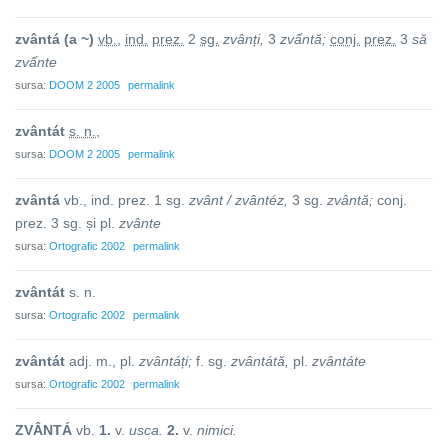
zvântá
(a ~)
vb.
,
ind.
prez.
2
sg.
zvânți,
3
zvấntă;
conj.
prez.
3
să
zvấnte
sursa:
DOOM 2 2005
permalink
zvântát
s. n.
,
sursa:
DOOM 2 2005
permalink
zvântá
vb., ind. prez. 1 sg.
zvânt / zvântéz,
3 sg.
zvântă;
conj.
prez. 3 sg. și pl.
zvânte
sursa:
Ortografic 2002
permalink
zvântát
s. n.
sursa:
Ortografic 2002
permalink
zvântát
adj. m., pl.
zvântáți;
f. sg.
zvântátă,
pl.
zvântáte
sursa:
Ortografic 2002
permalink
ZVÂNTÁ
vb.
1.
v.
usca.
2.
v.
nimici.