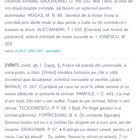
cărăruie zvîntată.
SADOVEANU, O. VIII 202.
Măi Țîlică, ia vezi de
vro două brazde zvîntate, să facem un așternut pentru
dumnealui.
HOGAȘ, M. N. 66.
Vameșii de la hotar încep a
cotrobăi prin lăzile mele și dau peste o cutie cu țîri zvîntați ce-i
luasem la drum.
ALECSANDRI, T. I 310. [Carnea]
sub formă de
pastramă, adecă zvîntată de toate sucurile ei.
I. IONESCU, M.
203.
sursa:
DLRLC 1955-1957
permalink
ZVÎNTÍ,
zvînt,
vb.
I.
Tranz.
1.
A face să piardă din umezeală, a
usca puțin; a zbici. [Vîntul]
năvălea furtunos pe cîte o uliță,
încrețind apa lăculețelor, zvîntînd noroaiele și vechile cărări.
MIHALE, O. 267.
O prăjină pe care se scot în zilele senine și cu
soare albiturile și șorțurile la zvîntat.
PAMFILE, I. C. 441.
La mal
d-am ieșit, Din nări c-am suflat, Toate le-am zvîntat, Nimic n-am
stricat.
TEODORESCU, P. P. 56. ◊
Refl.
Pe lîngă garduri s-a
zvîntat pămîntul.
TOPÎRCEANU, B. 4. (În contexte figurate)
Drumul nostru tot nu s-a zvîntat De sîngele ce-a curs prin ani de
moarte.
DRAGOMIR, P. 57. ♦ A șterge un obiect umed, pentru a-l
usca.
Las’să plouă!... Tu, iubite, Numai tu să-mi vii acasă, Ți-oi