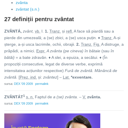
zvânta
zvântat (s.n.)
27 definiții pentru
zvântat
ZVÂNTÁ,
zvânt,
vb.
I.
1.
Tranz.
și
refl.
A face să piardă sau a
pierde din umezeală; a (se) zbici, a (se) usca puțin. ♦
Tranz.
A-și
șterge, a-și usca lacrimile, ochii, obrajii.
2.
Tranz.
Fig.
A distruge, a
prăpădi, a nimici.
Expr.
A zvânta (pe cineva) în bătaie
(sau
în
bătăi)
= a bate zdravăn. ♦ A slei, a epuiza, a secătui. ♦ (În
propoziții consecutive, legat de diverse verbe, exprimă
intensitatea acțiunilor respective)
Fură de zvântă. Mănâncă de
zvântă.
[
Prez. ind.
și:
zvântez
] –
Lat.
*exventare.
sursa:
DEX '09 2009
permalink
1
ZVÂNTÁT
s. n.
Faptul de
a (se) zvânta.
–
V.
zvânta.
sursa:
DEX '09 2009
permalink