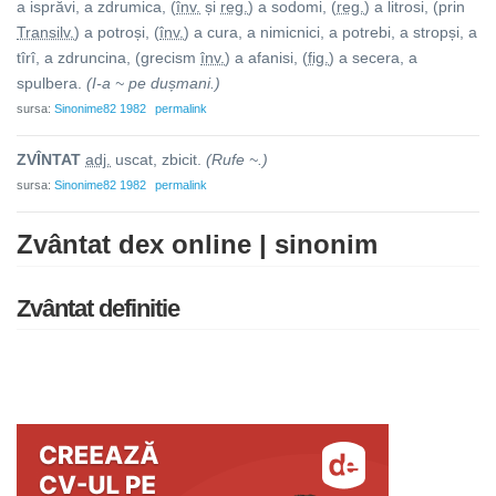
a isprăvi, a zdrumica, (
înv.
și
reg.
) a sodomi, (
reg.
) a litrosi, (prin
Transilv.
) a potroși, (
înv.
) a cura, a nimicnici, a potrebi, a stropși, a
tîrî, a zdruncina, (grecism
înv.
) a afanisi, (
fig.
) a secera, a
spulbera.
(I-a ~ pe dușmani.)
sursa:
Sinonime82 1982
permalink
ZVÎNT
A
T
adj.
uscat, zbicit.
(Rufe ~.)
sursa:
Sinonime82 1982
permalink
Zvântat dex online | sinonim
Zvântat definitie