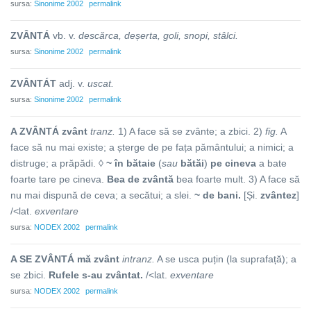
sursa:
Sinonime 2002
permalink
ZVÂNTÁ
vb. v.
descărca, deșerta, goli, snopi, stâlci.
sursa:
Sinonime 2002
permalink
ZVÂNTÁT
adj. v.
uscat.
sursa:
Sinonime 2002
permalink
A ZVÂNTÁ zvânt
tranz.
1) A face să se zvânte; a zbici. 2)
fig.
A
face să nu mai existe; a șterge de pe fața pământului; a nimici; a
distruge; a prăpădi. ◊
~ în bătaie
(
sau
bătăi
)
pe cineva
a bate
foarte tare pe cineva.
Bea de zvântă
bea foarte mult. 3) A face să
nu mai dispună de ceva; a secătui; a slei.
~ de bani.
[Și.
zvântez
]
/<lat.
exventare
sursa:
NODEX 2002
permalink
A SE ZVÂNTÁ mă zvânt
intranz.
A se usca puțin (la suprafață); a
se zbici.
Rufele s-au zvântat.
/<lat.
exventare
sursa:
NODEX 2002
permalink