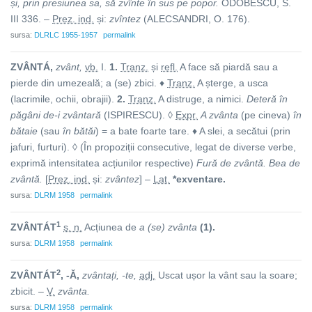
și, prin presiunea sa, să zvînte în sus pe popor.
ODOBESCU, S.
III 336. –
Prez. ind.
și:
zvîntez
(ALECSANDRI, O. 176).
sursa:
DLRLC 1955-1957
permalink
ZVÂNTÁ,
zvânt,
vb.
I.
1.
Tranz.
și
refl.
A face să piardă sau a
pierde din umezeală; a (se) zbici. ♦
Tranz.
A șterge, a usca
(lacrimile, ochii, obrajii).
2.
Tranz.
A distruge, a nimici.
Deteră în
păgâni de-i zvântară
(ISPIRESCU). ◊
Expr.
A zvânta
(pe cineva)
în
bătaie
(sau
în bătăi
) = a bate foarte tare. ♦ A slei, a secătui (prin
jafuri, furturi). ◊ (În propoziții consecutive, legat de diverse verbe,
exprimă intensitatea acțiunilor respective)
Fură de zvântă. Bea de
zvântă.
[
Prez. ind.
și:
zvântez
] –
Lat.
*exventare.
sursa:
DLRM 1958
permalink
1
ZVÂNTÁT
s. n.
Acțiunea de
a (se) zvânta
(1).
sursa:
DLRM 1958
permalink
2
ZVÂNTÁT
, -Ă,
zvântați, -te,
adj.
Uscat ușor la vânt sau la soare;
zbicit. –
V.
zvânta.
sursa:
DLRM 1958
permalink