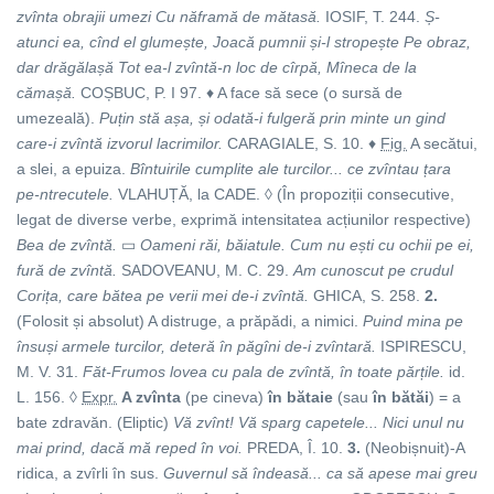
zvînta obrajii umezi Cu năframă de mătasă.
IOSIF, T. 244.
Ș-
atunci ea, cînd el glumește, Joacă pumnii și-l stropește Pe obraz,
dar drăgălașă Tot ea-l zvîntă-n loc de cîrpă, Mîneca de la
cămașă.
COȘBUC, P. I 97. ♦ A face să sece (o sursă de
umezeală).
Puțin stă așa, și odată-i fulgeră prin minte un gind
care-i zvîntă izvorul lacrimilor.
CARAGIALE, S. 10. ♦
Fig.
A secătui,
a slei, a epuiza.
Bîntuirile cumplite ale turcilor... ce zvîntau țara
pe-ntrecutele.
VLAHUȚĂ, la CADE. ◊ (În propoziții consecutive,
legat de diverse verbe, exprimă intensitatea acțiunilor respective)
Bea de zvîntă.
▭
Oameni răi, băiatule. Cum nu ești cu ochii pe ei,
fură de zvîntă.
SADOVEANU, M. C. 29.
Am cunoscut pe crudul
Corița, care bătea pe verii mei de-i zvîntă.
GHICA, S. 258.
2.
(Folosit și absolut) A distruge, a prăpădi, a nimici.
Puind mina pe
însuși armele turcilor, deteră în păgîni de-i zvîntară.
ISPIRESCU,
M. V. 31.
Făt-Frumos lovea cu pala de zvîntă, în toate părțile.
id.
L. 156. ◊
Expr.
A zvînta
(pe cineva)
în bătaie
(sau
în bătăi
) = a
bate zdravăn. (Eliptic)
Vă zvînt! Vă sparg capetele... Nici unul nu
mai prind, dacă mă reped în voi.
PREDA, Î. 10.
3.
(Neobișnuit)-A
ridica, a zvîrli în sus.
Guvernul să îndeasă...
ca să apese mai greu