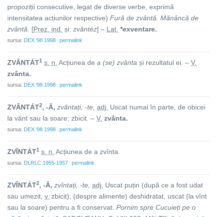
propoziții consecutive, legat de diverse verbe, exprimă
intensitatea acțiunilor respective)
Fură de zvântă. Mănâncă de
zvântă.
[
Prez. ind.
și:
zvântéz
] –
Lat.
*exventare.
sursa:
DEX '98 1998
permalink
1
ZVÂNTÁT
s. n.
Acțiunea de
a (se) zvânta
și rezultatul ei. –
V.
zvânta.
sursa:
DEX '98 1998
permalink
2
ZVÂNTÁT
, -Ă,
zvântați, -te,
adj.
Uscat numai în parte, de obicei
la vânt sau la soare; zbicit. –
V.
zvânta.
sursa:
DEX '98 1998
permalink
1
ZVÎNTÁT
s. n.
Acțiunea de
a zvînta
.
sursa:
DLRLC 1955-1957
permalink
2
ZVÎNTÁT
, -Ă,
zvîntați, -te,
adj.
Uscat puțin (după ce a fost udat
sau umezit,
v.
zbicit
); (despre alimente) deshidratat, uscat (la vînt
sau la soare) pentru a fi conservat.
Pornim spre Cucuieți pe o