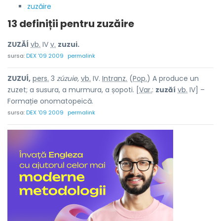
zuzăire
13 definiții pentru
zuzăire
ZUZĂÍ
vb.
IV
v.
zuzui.
sursa:
DEX '09 2009
permalink
ZUZUÍ,
pers.
3
zúzuie,
vb.
IV.
Intranz.
(
Pop.
) A produce un
zuzet; a susura, a murmura, a șopoti. [
Var.
:
zuzăí
vb.
IV] –
Formație onomatopeică.
sursa:
DEX '09 2009
permalink