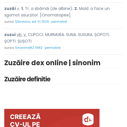
zuzăì
v.
1.
Tr. a sbârnăi (de albine);
2.
Mold. a face un
sgomot asurzitor. [Onomatopee].
sursa:
Șăineanu, ed. VI 1929
permalink
zuzu
i
vb.
v.
CLIPOCI. MURMURA. SUNA. SUSURA. ȘOPOTI.
ȘOPTI. ȘUȘOTI.
sursa:
Sinonime82 1982
permalink
Zuzăire dex online | sinonim
Zuzăire definitie