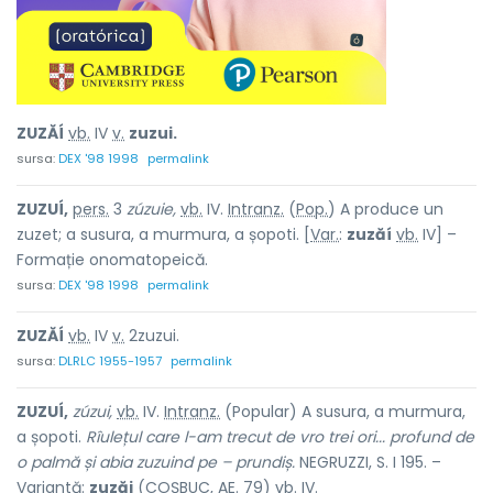
ZUZĂÍ
vb.
IV
v.
zuzui.
sursa:
DEX '98 1998
permalink
ZUZUÍ,
pers.
3
zúzuie,
vb.
IV.
Intranz.
(
Pop.
) A produce un
zuzet; a susura, a murmura, a șopoti. [
Var.
:
zuzăí
vb.
IV] –
Formație onomatopeică.
sursa:
DEX '98 1998
permalink
ZUZĂÍ
vb.
IV
v.
2zuzui.
sursa:
DLRLC 1955-1957
permalink
ZUZUÍ,
zúzui,
vb.
IV.
Intranz.
(Popular) A susura, a murmura,
a șopoti.
Rîulețul care l-am trecut de vro trei ori... profund de
o palmă și abia zuzuind pe – prundiș.
NEGRUZZI, S. I 195. –
Variantă:
zuzăi
(COȘBUC, AE. 79)
vb.
IV.