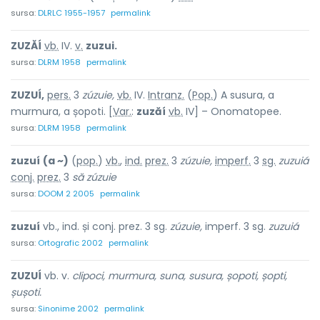
sursa:
DLRLC 1955-1957
permalink
ZUZĂÍ
vb.
IV.
v.
zuzui.
sursa:
DLRM 1958
permalink
ZUZUÍ,
pers.
3
zúzuie,
vb.
IV.
Intranz.
(
Pop.
) A susura, a
murmura, a șopoti. [
Var.
:
zuzăí
vb.
IV] – Onomatopee.
sursa:
DLRM 1958
permalink
zuzuí
(a ~)
(
pop.
)
vb.
,
ind.
prez.
3
zúzuie,
imperf.
3
sg.
zuzuiá
conj.
prez.
3
să zúzuie
sursa:
DOOM 2 2005
permalink
zuzuí
vb., ind. și conj. prez. 3 sg.
zúzuie,
imperf. 3 sg.
zuzuiá
sursa:
Ortografic 2002
permalink
ZUZUÍ
vb. v.
clipoci, murmura, suna, susura, șopoti, șopti,
șușoti.
sursa:
Sinonime 2002
permalink