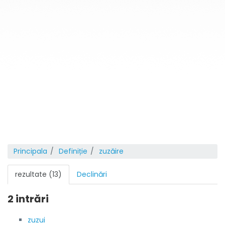
Principala
Definiție
zuzăire
rezultate (13)
Declinări
2 intrări
zuzui