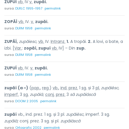
ZUPUÍ
vb.
IV
v.
zupăi.
sursa:
DLRLC 1955-1957
permalink
ZOPĂÍ
vb.
IV.
v.
zupăi.
sursa:
DLRM 1958
permalink
ZUPĂÍ,
zupăiesc,
vb.
IV.
Intranz.
1.
A tropăi.
2.
A lovi, a bate, a
izbi. [
Var.
:
zopăí, zupuí
vb.
IV] – Din
zup.
sursa:
DLRM 1958
permalink
ZUPUÍ
vb.
IV.
v.
zupăi.
sursa:
DLRM 1958
permalink
zupăí
(a ~)
(
pop.
,
reg.
)
vb.
,
ind.
prez.
1
sg.
și 3
pl.
zupăiésc,
imperf.
3
sg.
zupăiá;
conj.
prez.
3
să zupăiáscă
sursa:
DOOM 2 2005
permalink
zupăí
vb., ind. prez. 1 sg. și 3 pl.
zupăiésc,
imperf. 3 sg.
zupăiá;
conj. prez. 3 sg. și pl.
zupăiáscă
sursa:
Ortografic 2002
permalink