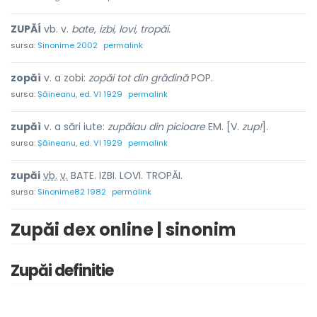
ZUPĂÍ
vb. v.
bate, izbi, lovi, tropăi.
sursa:
Sinonime 2002
permalink
zopăì
v. a zobi:
zopăi tot din grădină
POP.
sursa:
Șăineanu, ed. VI 1929
permalink
zupăì
v. a sări iute:
zupăiau din picioare
EM. [V.
zup!
].
sursa:
Șăineanu, ed. VI 1929
permalink
zupă
i
vb.
v.
BATE. IZBI. LOVI. TROPĂI.
sursa:
Sinonime82 1982
permalink
Zupăi dex online | sinonim
Zupăi definitie