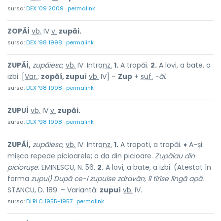
sursa:
DEX '09 2009
permalink
ZOPĂÍ
vb.
IV
v.
zupăi.
sursa:
DEX '98 1998
permalink
ZUPĂÍ,
zupăiesc,
vb.
IV.
Intranz.
1.
A tropăi.
2.
A lovi, a bate, a
izbi. [
Var.
:
zopăí, zupuí
vb.
IV] –
Zup
+
suf.
-ăi.
sursa:
DEX '98 1998
permalink
ZUPUÍ
vb.
IV
v.
zupăi.
sursa:
DEX '98 1998
permalink
ZUPĂÍ,
zupăiesc,
vb.
IV.
Intranz.
1.
A tropoti, a tropăi. ♦ A-și
mișca repede picioarele; a da din picioare.
Zupăiau din
piciorușe.
EMINESCU, N. 56.
2.
A lovi, a bate, a izbi. (Atestat în
forma
zupui) După ce-l zupuise zdravăn, îl tîrîse lîngă apă.
STANCU, D. 189. – Variantă:
zupuí
vb.
IV.
sursa:
DLRLC 1955-1957
permalink