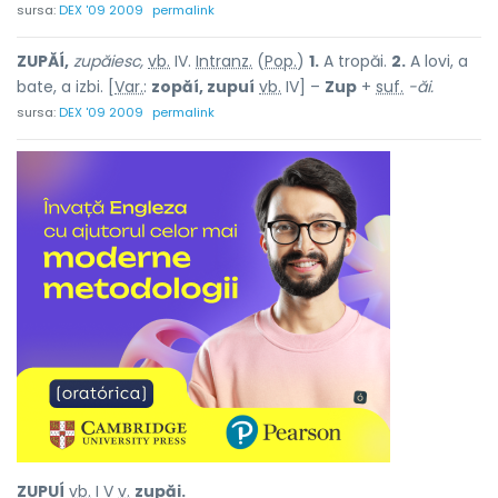
sursa:
DEX '09 2009
permalink
ZUPĂÍ,
zupăiesc,
vb.
IV.
Intranz.
(
Pop.
)
1.
A tropăi.
2.
A lovi, a
bate, a izbi. [
Var.
:
zopăí, zupuí
vb.
IV] –
Zup
+
suf.
-ăi.
sursa:
DEX '09 2009
permalink
ZUPUÍ
vb.
I V
v.
zupăi.