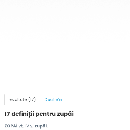
rezultate (17)
Declinări
17 definiții pentru
zupăi
ZOPĂÍ
vb.
IV
v.
zupăi.