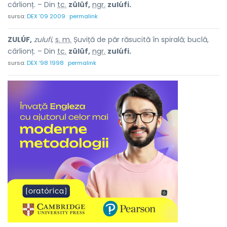
cârlionț. – Din
tc.
zülüf,
ngr.
zulúfi.
sursa:
DEX '09 2009
permalink
ZULÚF,
zulufi,
s. m.
Șuviță de păr răsucită în spirală; buclă,
cârlionț. – Din
tc.
zülüf,
ngr.
zulúfi.
sursa:
DEX '98 1998
permalink