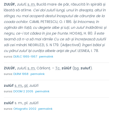
ZULÚF,
zulufi,
s. m.
Buclă mare de păr, răsucită în spirală și
lăsată să atîrne.
Cei doi zulufi lungi, unul în dreapta, altul în
stînga, nu mai acoperă destul începutul de cărunțire de la
coada ochilor.
CAMIL PETRESCU, O. I 186.
Își întocmea, în
oglinda din față, cu degete albe și iuți, un zuluf îndărătnic și
negru, ce-i tot cădea în jos pe frunte.
HOGAȘ, H. 80.
Îi este
teamă că n-a să mai rămîie Cu ce să-și încrețească zulufii
săi cei mîndri.
NEGRUZZI, S. N 179. (Adjectival)
Îngeri bălai și
cu părul zuluf își curăța albele aripi de puf.
LESNEA, I. 78.
sursa:
DLRLC 1955-1957
permalink
ZULÚF,
zulufi,
s. m.
Cârlionț. –
Tc.
zülüf
(
bg.
zuluf
).
sursa:
DLRM 1958
permalink
zulúf
s. m.
,
pl.
zulúfi
sursa:
DOOM 2 2005
permalink
zulúf
s. m., pl.
zulúfi
sursa:
Ortografic 2002
permalink