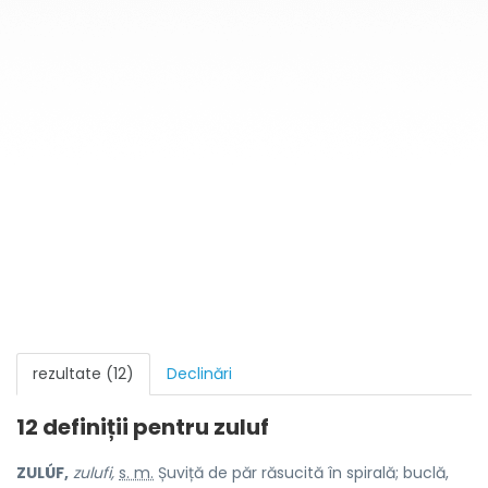
rezultate (12)
Declinări
12 definiții pentru
zuluf
ZULÚF,
zulufi,
s. m.
Șuviță de păr răsucită în spirală; buclă,