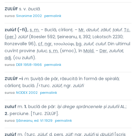
ZULÚF
s. v.
buclă.
sursa:
Sinonime 2002
permalink
zulúf (-fi),
s. m.
– Buclă, cîrlionț. –
Mr.
dzuluf, zăluf, țaluf.
Tc.
(
per.
)
zülüf
(Roesler 592; Șeineanu, II, 392; Lokotsch 2230;
Ronzevalle 96),
cf.
ngr.
τσουλούφι,
bg.
zuluf, culuf.
Din ultimul
cuvînt provine
țuluc,
s. m.
(smoc), în
Mold.
–
Der.
zulufat,
adj.
(cu zulufi).
sursa:
DER 1958-1966
permalink
ZULÚF ~i
m.
Șuviță de păr, răsucită în formă de spirală;
cârlionț; buclă. /<turc.
zülüf,
ngr.
zulúfi
sursa:
NODEX 2002
permalink
zuluf
m.
1.
buclă de păr:
își drege sprâncenele și zulufii
AL.;
2.
perciune. [Turc. ZÜLÜF].
sursa:
Șăineanu, ed. VI 1929
permalink
zulúf
m. (turc.
züluf,
d. pers.
zülf;
ngr.
zulúfi
și
dzulúfi
[scris