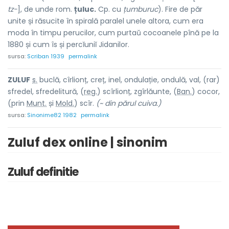
tz-
], de unde rom.
țuluc.
Cp. cu
țumburuc
). Fire de păr
unite și răsucite în spirală paralel unele altora, cum era
moda în timpu perucilor, cum purtaŭ cocoanele pînă pe la
1880 și cum îs și percĭuniĭ Jidanilor.
sursa:
Scriban 1939
permalink
ZUL
U
F
s.
buclă, cîrlionț, creț, inel, ondulație, ondulă, val, (rar)
sfr
e
del, sfredelit
u
ră, (
reg.
) scîrli
o
nț, zgîrlă
u
nte, (
Ban.
) coc
o
r,
(prin
Munt.
și
Mold.
) scîr.
(~ din părul cuiva.)
sursa:
Sinonime82 1982
permalink
Zuluf dex online | sinonim
Zuluf definitie