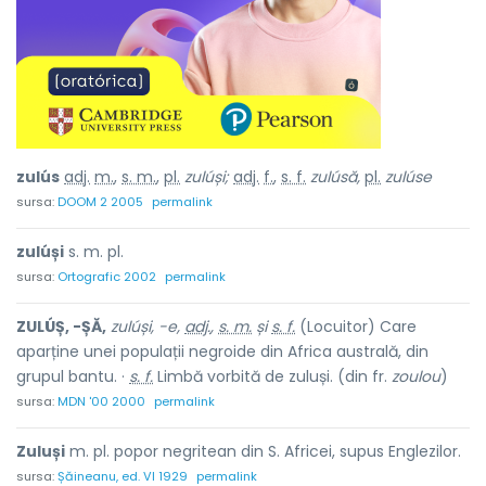
zulús
adj.
m.
,
s. m.
,
pl.
zulúși;
adj.
f.
,
s. f.
zulúsă,
pl.
zulúse
sursa:
DOOM 2 2005
permalink
zulúși
s. m. pl.
sursa:
Ortografic 2002
permalink
ZULÚȘ, -ȘĂ,
zulúși, -e,
adj.
,
s. m.
și
s. f.
(Locuitor) Care
aparține unei populații negroide din Africa australă, din
grupul bantu. ·
s. f.
Limbă vorbită de zuluși. (din fr.
zoulou
)
sursa:
MDN '00 2000
permalink
Zuluși
m. pl. popor negritean din S. Africei, supus Englezilor.
sursa:
Șăineanu, ed. VI 1929
permalink