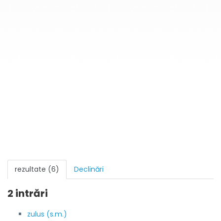
rezultate (6)
Declinări
2 intrări
zulus (s.m.)