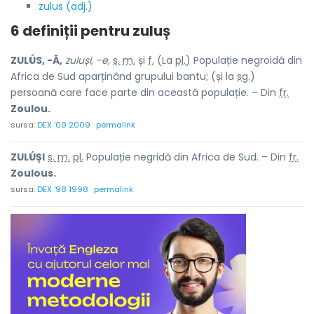
zulus (adj.)
6 definiții pentru
zuluș
ZULÚS, -Ă,
zuluși, -e,
s. m.
și
f.
(La
pl.
) Populație negroidă din
Africa de Sud aparținând grupului bantu; (și la
sg.
)
persoană care face parte din această populație. – Din
fr.
Zoulou.
sursa:
DEX '09 2009
permalink
ZULÚȘI
s. m.
pl.
Populație negridă din Africa de Sud. – Din
fr.
Zoulous.
sursa:
DEX '98 1998
permalink