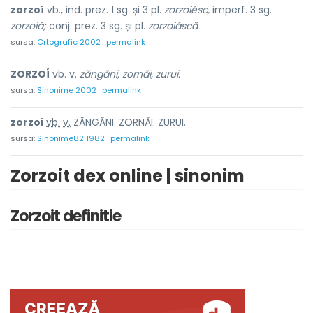
zorzoí
vb., ind. prez. 1 sg. și 3 pl.
zorzoiésc,
imperf. 3 sg.
zorzoiá;
conj. prez. 3 sg. și pl.
zorzoiáscă
sursa:
Ortografic 2002
permalink
ZORZOÍ
vb. v.
zăngăni, zornăi, zurui.
sursa:
Sinonime 2002
permalink
zorzo
i
vb.
v.
ZĂNGĂNI. ZORNĂI. ZURUI.
sursa:
Sinonime82 1982
permalink
Zorzoit dex online | sinonim
Zorzoit definitie