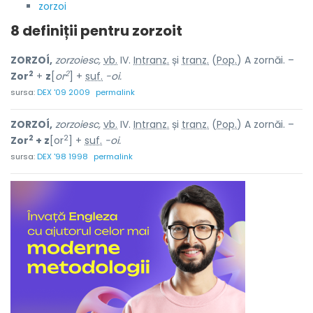
zorzoi
8 definiții pentru
zorzoit
ZORZOÍ,
zorzoiesc,
vb.
IV.
Intranz.
și
tranz.
(
Pop.
) A zornăi. –
2
2
Zor
+
z
[
or
] +
suf.
-oi.
sursa:
DEX '09 2009
permalink
ZORZOÍ,
zorzoiesc,
vb.
IV.
Intranz.
și
tranz.
(
Pop.
) A zornăi. –
2
2
Zor
+ z
[or
] +
suf.
-oi.
sursa:
DEX '98 1998
permalink