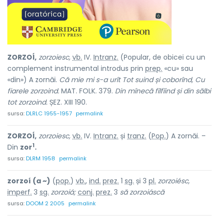
ZORZOÍ,
zorzoiesc,
vb.
IV.
Intranz.
(Popular, de obicei cu un
complement instrumental introdus prin
prep.
«cu» sau
«din») A zornăi.
Că mie mi s-a urît Tot suind și coborînd, Cu
fiarele zorzoind.
MAT. FOLK. 379.
Din mînecă fîlfîind și din sălbi
tot zorzoind.
ȘEZ. XIII 190.
sursa:
DLRLC 1955-1957
permalink
ZORZOÍ,
zorzoiesc,
vb.
IV.
Intranz.
și
tranz.
(
Pop.
) A zornăi. –
1
Din
zor
.
sursa:
DLRM 1958
permalink
zorzoí
(a ~)
(
pop.
)
vb.
,
ind.
prez.
1
sg.
și 3
pl.
zorzoiésc,
imperf.
3
sg.
zorzoiá;
conj.
prez.
3
să zorzoiáscă
sursa:
DOOM 2 2005
permalink