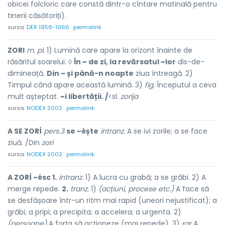
obicei folcloric care constă dintr-o cîntare matinală pentru
tinerii căsătoriți).
sursa:
DER 1958-1966
permalink
ZORI
m. pl.
1) Lumină care apare la orizont înainte de
răsăritul soarelui. ◊
În ~ de zi, la revărsatul ~lor
dis-de-
dimineață.
Din ~ și până-n noapte
ziua întreagă. 2)
Timpul când apare această lumină. 3)
fig.
Începutul a ceva
mult așteptat.
~i libertății. /
<sl.
zorija
sursa:
NODEX 2002
permalink
A SE ZORÍ
pers.3
se ~éște
intranz.
A se ivi zorile; a se face
ziuă. /Din
zori
sursa:
NODEX 2002
permalink
A ZORÍ ~ésc 1.
intranz.
1) A lucra cu grabă; a se grăbi. 2) A
merge repede.
2.
tranz.
1)
(acțiuni, procese etc.)
A face să
se desfășoare într-un ritm mai rapid (uneori nejustificat); a
grăbi; a pripi; a precipita; a accelera; a urgenta. 2)
(persoane)
A forța să acționeze (mai repede). 3)
rar
A