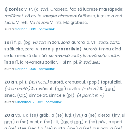
1) zorésc
v. tr. (d.
zor
). Grăbesc, fac să lucreze maĭ răpede:
maĭ încet, că nu te zorește nimenea!
Grăbesc, ĭuțesc:
a zori
lucru.
V. refl.
Nu te zori!
V. intr. Mă grăbesc.
sursa:
Scriban 1939
permalink
zorĭ
f. pl. (bg.
vŭ zorĭ,
în zorĭ,
zorá,
auroră, d. vsl.
zorĭa, zarĭa,
strălucire, zare. V.
zare
și
prozorlivie
). Auroră, timpu cînd
se luminează de ziŭă:
se revarsă zorile, la revărsatu zorilor.
În zorĭ,
la revărsatu zorilor. – Și m. pl.
În zoriĭ zileĭ.
sursa:
Scriban 1939
permalink
ZORI
s.
pl.
1.
(
ASTRON.
)
auroră, crepuscul, (
pop.
) faptul zilei.
(~ii se arată.)
2.
revărsat, (
reg.
) revărs.
(~ de zi.)
3.
(
reg.
)
sinec, (
Olt.
) sîmcel
a
t, sîmc
e
le (
pl.
).
(A pornit în ~.)
sursa:
Sinonime82 1982
permalink
ZOR
I
vb.
1.
a (se) grăbi, a (se) iuți, (
livr.
) a (se) alerta, (
înv.
și
pop.
) a (se) pripi, a (se) sili, (
înv.
și
reg.
) a (se) păzi, a spori,
a (se) steji, (
reg.
) a (se) purta, (
înv.
) a (se) curînda, a (se)