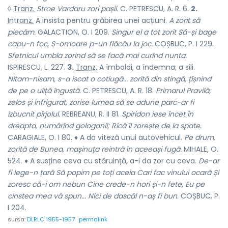
◊
Tranz.
Stroe Vardaru zori pașii.
C. PETRESCU, A. R. 6.
2.
Intranz.
A insista pentru grăbirea unei acțiuni.
A zorit să
plecăm.
GALACTION, O. I 209.
Singur el a tot zorit Să-și bage
capu-n foc, S-omoare p-un flăcău la joc.
COȘBUC, P. I 229.
Sfetnicul umbla zorind să se facă mai curînd nunta.
ISPIRESCU, L. 227.
3.
Tranz.
A îmboldi, a îndemna; a sili.
Nitam-nisam, s-a iscat o cotiugă... zorită din stingă, țîșnind
de pe o uliță îngustă.
C. PETRESCU, A. R. 18.
Primarul Pravilă,
zelos și înfrigurat, zorise lumea să se adune parc-ar fi
izbucnit pîrjolul.
REBREANU, R. II 81.
Spiridon iese încet în
dreapta, numărînd gologanii; Rică îl zorește de la spate.
CARAGIALE, O. I 80. ♦ A da viteză unui autovehicul.
Pe drum,
zorită de Bunea, mașinuța reintră în aceeași fugă.
MIHALE, O.
524. ♦ A susține ceva cu stăruință, a-i da zor cu ceva.
De-ar
fi lege-n țară Să popim pe toți aceia Cari fac vinului ocară Și
zoresc că-i om nebun Cine crede-n hori și-n fete, Eu pe
cinstea mea vă spun... Nici de dascăl n-aș fi bun.
COȘBUC, P.
I 204.
sursa:
DLRLC 1955-1957
permalink