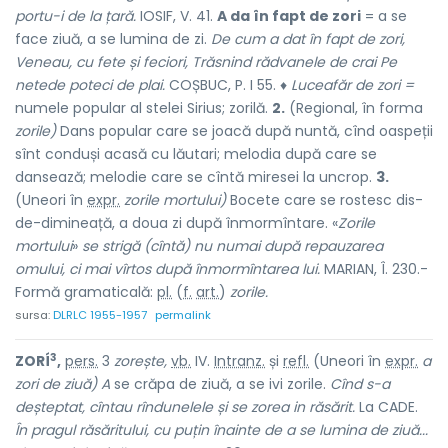
portu-i de la țară.
IOSIF, V. 41.
A da în fapt de zori
= a se
face ziuă, a se lumina de zi.
De cum a dat în fapt de zori,
Veneau, cu fete și feciori, Trăsnind rădvanele de crai Pe
netede poteci de plai.
COȘBUC, P. I 55. ♦
Luceafăr de zori =
numele popular al stelei Sirius; zorilă.
2.
(Regional, în forma
zorile)
Dans popular care se joacă după nuntă, cînd oaspeții
sînt conduși acasă cu lăutari; melodia după care se
dansează; melodie care se cîntă miresei la uncrop.
3.
(Uneori în
expr.
zorile mortului)
Bocete care se rostesc dis-
de-dimineață, a doua zi după înmormîntare. «
Zorile
mortului
»
se strigă (cîntă) nu numai după repauzarea
omului, ci mai vîrtos după înmormîntarea lui.
MARIAN, Î. 230.-
Formă gramaticală:
pl.
(
f.
art.
)
zorile.
sursa:
DLRLC 1955-1957
permalink
3
ZORÍ
,
pers.
3
zorește,
vb.
IV.
Intranz.
și
refl.
(Uneori în
expr.
a
zori de ziuă) A
se crăpa de ziuă, a se ivi zorile.
Cînd s-a
deșteptat, cîntau rîndunelele și se zorea in răsărit.
La CADE.
În pragul răsăritului, cu puțin înainte de a se lumina de ziuă...