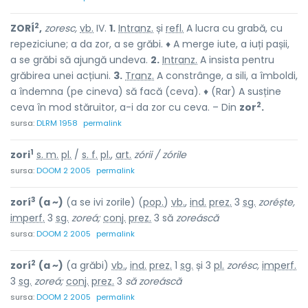
2
ZORÍ
,
zoresc,
vb.
IV.
1.
Intranz.
și
refl.
A lucra cu grabă, cu
repeziciune; a da zor, a se grăbi. ♦ A merge iute, a iuți pașii,
a se grăbi să ajungă undeva.
2.
Intranz.
A insista pentru
grăbirea unei acțiuni.
3.
Tranz.
A constrânge, a sili, a îmboldi,
a îndemna (pe cineva) să facă (ceva). ♦ (Rar) A susține
2
ceva în mod stăruitor, a-i da zor cu ceva. – Din
zor
.
sursa:
DLRM 1958
permalink
1
zori
s. m.
pl.
/
s. f.
pl.
,
art.
zórii / zórile
sursa:
DOOM 2 2005
permalink
3
zorí
(a ~)
(a se ivi zorile) (
pop.
)
vb.
,
ind.
prez.
3
sg.
zoréște,
imperf.
3
sg.
zoreá;
conj.
prez.
3 să
zoreáscă
sursa:
DOOM 2 2005
permalink
2
zorí
(a ~)
(a grăbi)
vb.
,
ind.
prez.
1
sg.
și 3
pl.
zorésc,
imperf.
3
sg.
zoreá;
conj.
prez.
3
să zoreáscă
sursa:
DOOM 2 2005
permalink