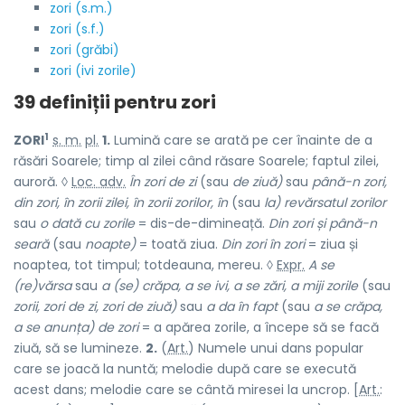
zori (s.m.)
zori (s.f.)
zori (grăbi)
zori (ivi zorile)
39 definiții pentru
zori
1
ZORI
s. m.
pl.
1.
Lumină care se arată pe cer înainte de a
răsări Soarele; timp al zilei când răsare Soarele; faptul zilei,
auroră. ◊
Loc. adv.
În zori de zi
(sau
de ziuă)
sau
până-n zori,
din zori, în zorii zilei, în zorii zorilor, în
(sau
la) revărsatul zorilor
sau
o dată cu zorile
= dis-de-dimineață.
Din zori și până-n
seară
(sau
noapte)
= toată ziua.
Din zori în zori
= ziua și
noaptea, tot timpul; totdeauna, mereu. ◊
Expr.
A se
(re)vărsa
sau
a (se) crăpa, a se ivi, a se zări, a miji zorile
(sau
zorii, zori de zi, zori de ziuă)
sau
a da în fapt
(sau
a se crăpa,
a se anunța) de zori
= a apărea zorile, a începe să se facă
ziuă, să se lumineze.
2.
(
Art.
) Numele unui dans popular
care se joacă la nuntă; melodie după care se execută
acest dans; melodie care se cântă miresei la uncrop. [
Art.
: