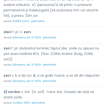
susține stăruitor. 4)
(persoane)
A sili printr-o presiune
permanentă și îndelungată (să acționeze într-un anumit
fel); a presa. /Din
zor
sursa:
NODEX 2002
permalink
ziori
f. pl. V.
zori.
sursa:
Șăineanu, ed. VI 1929
permalink
zori
f. pl. răvărsatul luminei, faptul zilei:
zorile cu apusul nu
pot avea întâlnire
BOL. [Slav. ZORIA, licărire (bulg. ZORĂ,
zori)].
sursa:
Șăineanu, ed. VI 1929
permalink
zorì
v.
1.
a da zor;
2.
a se grăbi foarte, a se sili din răsputeri.
sursa:
Șăineanu, ed. VI 1929
permalink
2) zorésc
v. intr. (d.
zorĭ
).
Trans. Rar. Zorește de ziŭă,
se
arată zorile.
sursa:
Scriban 1939
permalink