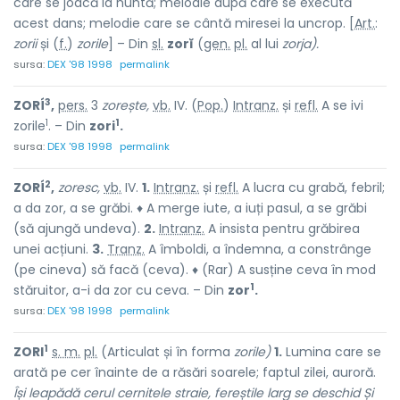
care se joacă la nuntă; melodie după care se execută
acest dans; melodie care se cântă miresei la uncrop. [
Art.
:
zorii
și (
f.
)
zorile
] – Din
sl.
zorĭ
(
gen.
pl.
al lui
zorja).
sursa:
DEX '98 1998
permalink
3
ZORÍ
,
pers.
3
zorește,
vb.
IV. (
Pop.
)
Intranz.
și
refl.
A se ivi
1
1
zorile
. – Din
zori
.
sursa:
DEX '98 1998
permalink
2
ZORÍ
,
zoresc,
vb.
IV.
1.
Intranz.
și
refl.
A lucra cu grabă, febril;
a da zor, a se grăbi. ♦ A merge iute, a iuți pasul, a se grăbi
(să ajungă undeva).
2.
Intranz.
A insista pentru grăbirea
unei acțiuni.
3.
Tranz.
A îmboldi, a îndemna, a constrânge
(pe cineva) să facă (ceva). ♦ (Rar) A susține ceva în mod
1
stăruitor, a-i da zor cu ceva. – Din
zor
.
sursa:
DEX '98 1998
permalink
1
ZORI
s. m.
pl.
(Articulat și în forma
zorile)
1.
Lumina care se
arată pe cer înainte de a răsări soarele; faptul zilei, auroră.
Își leapădă cerul cernitele straie, fereștile larg se deschid Și