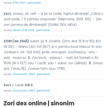
sursa:
DTM 2010
permalink
zorí,
zoresc,
vb. refl. – A se ivi zorile; faptul dimineții: „Când o
zorit
zorile, / Îi cântau clopotele” (Memoria, 2001: 105). – Din
zori
„lumina de dimineață” (DLRM, DEX, MDA).
sursa:
DRAM 2015 2015
permalink
ZORI (de ZIUĂ)
subst. pl.
1.
Zorilă
b. (Dm; Ard; 16 B IV 152; BCI
VII 20); – Mănu (AO XVI 367) și n. pentru boul născut în zori;
Zorilești
s. olt. (Sd XXII); prob. sincopat:
Zorl/easca,
-eni, -
ești,
-incior
ss.
2.
Zor/ea
b,
-easca
t.;
-ești,
azi Sorești s. Bz
1639 (RI X 137) sau < Lazăr, sau < subst. zor (silință).
3.
Zoran,
ard. (Viciu 16);
Zorean
fam. buc. 1780.
sursa:
Onomastic 1963
permalink
Zori
v.
Lazăr
II B 2.
sursa:
Onomastic 1963
permalink
Zori dex online | sinonim