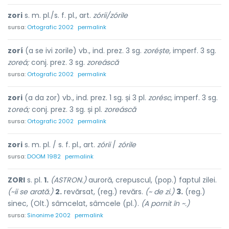
zori
s. m. pl./s. f. pl., art.
zórii/zórile
sursa:
Ortografic 2002
permalink
zorí
(a se ivi zorile) vb., ind. prez. 3 sg.
zoréște,
imperf. 3 sg.
zoreá;
conj. prez. 3 sg.
zoreáscă
sursa:
Ortografic 2002
permalink
zori
(a da zor) vb., ind. prez. 1 sg. și 3 pl.
zorésc,
imperf. 3 sg.
z
oreá;
conj. prez. 3 sg. și pl.
zoreáscă
sursa:
Ortografic 2002
permalink
zori
s. m. pl. / s. f. pl., art.
zórii
/
zórile
sursa:
DOOM 1982
permalink
ZORI
s. pl.
1.
(ASTRON.)
auroră, crepuscul, (pop.) faptul zilei.
(~ii se arată.)
2.
revărsat, (reg.) revărs.
(~ de zi.)
3.
(reg.)
sinec, (Olt.) sâmcelat, sâmcele (pl.).
(A pornit în ~.)
sursa:
Sinonime 2002
permalink