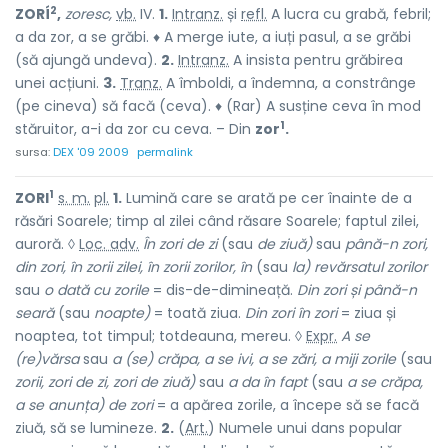
2
ZORÍ
,
zoresc,
vb.
IV.
1.
Intranz.
și
refl.
A lucra cu grabă, febril;
a da zor, a se grăbi. ♦ A merge iute, a iuți pasul, a se grăbi
(să ajungă undeva).
2.
Intranz.
A insista pentru grăbirea
unei acțiuni.
3.
Tranz.
A îmboldi, a îndemna, a constrânge
(pe cineva) să facă (ceva). ♦ (Rar) A susține ceva în mod
1
stăruitor, a-i da zor cu ceva. – Din
zor
.
sursa:
DEX '09 2009
permalink
1
ZORI
s. m.
pl.
1.
Lumină care se arată pe cer înainte de a
răsări Soarele; timp al zilei când răsare Soarele; faptul zilei,
auroră. ◊
Loc. adv.
În zori de zi
(sau
de ziuă)
sau
până-n zori,
din zori, în zorii zilei, în zorii zorilor, în
(sau
la) revărsatul zorilor
sau
o dată cu zorile
= dis-de-dimineață.
Din zori și până-n
seară
(sau
noapte)
= toată ziua.
Din zori în zori
= ziua și
noaptea, tot timpul; totdeauna, mereu. ◊
Expr.
A se
(re)vărsa
sau
a (se) crăpa, a se ivi, a se zări, a miji zorile
(sau
zorii, zori de zi, zori de ziuă)
sau
a da în fapt
(sau
a se crăpa,
a se anunța) de zori
= a apărea zorile, a începe să se facă
ziuă, să se lumineze.
2.
(
Art.
) Numele unui dans popular