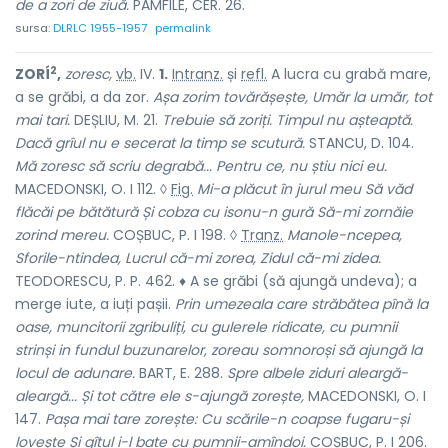
de a zori de ziuă.
PAMFILE, CER. 26.
sursa:
DLRLC 1955-1957
permalink
2
ZORÍ
,
zoresc,
vb.
IV.
1.
Intranz.
și
refl.
A lucra cu grabă mare,
a se grăbi, a da zor.
Așa zorim tovărășește, Umăr la umăr, tot
mai tari.
DEȘLIU, M. 21.
Trebuie să zoriți. Timpul nu așteaptă.
Dacă grîul nu e secerat la timp se scutură.
STANCU, D. 104.
Mă zoresc să scriu degrabă... Pentru ce, nu știu nici eu.
MACEDONSKI, O. I 112. ◊
Fig.
Mi-a plăcut în jurul meu Să văd
flăcăi pe bătătură Și cobza cu isonu-n gură Să-mi zornăie
zorind mereu.
COȘBUC, P. I 198. ◊
Tranz.
Manole-ncepea,
Sforile-ntindea, Lucrul că-mi zorea, Zidul că-mi zidea.
TEODORESCU, P. P. 462. ♦ A se grăbi (să ajungă undeva); a
merge iute, a iuți pașii.
Prin umezeala care străbătea pînă la
oase, muncitorii zgribuliți, cu gulerele ridicate, cu pumnii
strinși in fundul buzunarelor, zoreau somnoroși să ajungă la
locul de adunare.
BART, E. 288.
Spre albele ziduri aleargă-
aleargă... Și tot către ele s-ajungă zorește,
MACEDONSKI, O. I
147.
Pașa mai tare zorește: Cu scările-n coapse fugaru-și
lovește Și gîtul i-l bate cu pumnii-amîndoi.
COȘBUC, P. I 206.