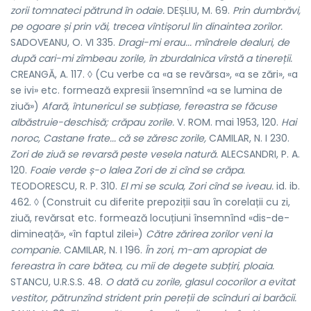
zorii tomnateci pătrund în odaie.
DEȘLIU, M. 69.
Prin dumbrăvi,
pe ogoare și prin văi, trecea vîntișorul lin dinaintea zorilor.
SADOVEANU, O. VI 335.
Dragi-mi erau... mîndrele dealuri, de
după cari-mi zîmbeau zorile, în zburdalnica vîrstă a tinereții.
CREANGĂ, A. 117. ◊ (Cu verbe ca «a se revărsa», «a se zări», «a
se ivi» etc. formează expresii însemnînd «a se lumina de
ziuă»)
Afară, întunericul se subțiase, fereastra se făcuse
albăstruie-deschisă; crăpau zorile.
V. ROM. mai 1953, 120.
Hai
noroc, Castane frate...
că se zăresc zorile,
CAMILAR, N. I 230.
Zori de ziuă se revarsă peste vesela natură.
ALECSANDRI, P. A.
120.
Foaie verde ș-o lalea Zori de zi cînd se crăpa.
TEODORESCU, R. P. 310.
El mi se scula, Zori cînd se iveau.
id. ib.
462. ◊ (Construit cu diferite prepoziții sau în corelații cu zi,
ziuă, revărsat etc. formează locuțiuni însemnînd «dis-de-
dimineață», «în faptul zilei»)
Către zărirea zorilor veni la
companie.
CAMILAR, N. I 196.
În zori, m-am apropiat de
fereastra în care bătea, cu mii de degete subțiri, ploaia.
STANCU, U.R.S.S. 48.
O dată cu zorile, glasul cocorilor a evitat
vestitor, pătrunzînd strident prin pereții de scînduri ai barăcii.