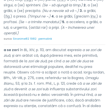
sîrgui, a (se) sprinteni.
(Se ~ să ajungă la timp.)
2.
a (se)
grăbi, a (se) precipita.
(Nu e nevoie să vă ~.)
3.
a grăbi,
(
fig.
) a presa.
(Timpul ne ~.)
4.
a se grăbi, (grecism
înv.
) a
proftaxi.
(Se ~ a trimite mandatul.)
5.
a accelera, a grăbi, a
iuți, a urgenta, (astăzi rar) a pripi.
(A ~ încheierea unei
operații.)
sursa:
Sinonime82 1982
permalink
a se zori
în BL, XIV, p. 113, am discutat expresia
a se zori de
ziuă,
și am arătat că, după părerea mea, este primitivă,
formată de la
zori de ziuă,
pe cînd
a se zări de ziua
se
datorează unei etimologii populare, dealtfel nu prea
reușite. Observ că mi-a scăpat o notă a acad. Iorgu Iordan,
BPh., VII-VIII, p. 276, care, referindu-se la Bogrea,
Omagiu
Bianu,.
53, și la Zs. f. rom. Phil., L, p. 121, crede că
a se zări de
ziuă
a devenit
a se zori
sub influența substantivului
zori.
Această ipoteză nu e deloc verosimilă. În primul rînd,
a se
zări de ziuă
are nevoie de justificare, căci, dacă analizăm
expresia cu atenție, constatăm că o confuză. În al doilea