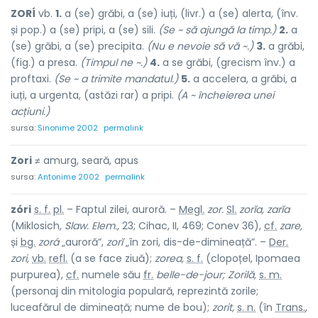
ZORÍ
vb.
1.
a (se) grăbi, a (se) iuți, (livr.) a (se) alerta, (înv.
și pop.) a (se) pripi, a (se) sili.
(Se ~ să ajungă la timp.)
2.
a
(se) grăbi, a (se) precipita.
(Nu e nevoie să vă ~.)
3.
a grăbi,
(fig.) a presa.
(Timpul ne ~.)
4.
a se grăbi, (grecism înv.) a
proftaxi.
(Se ~ a trimite mandatul.)
5.
a accelera, a grăbi, a
iuți, a urgenta, (astăzi rar) a pripi.
(A ~ încheierea unei
acțiuni.)
sursa:
Sinonime 2002
permalink
Zori
≠ amurg, seară, apus
sursa:
Antonime 2002
permalink
zóri
s. f.
pl.
– Faptul zilei, auroră. –
Megl.
zor.
Sl.
zorĭa, zarĭa
(Miklosich,
Slaw. Elem.,
23; Cihac, II, 469; Conev 36),
cf.
zare,
și
bg.
zorá
„auroră”,
zorĭ
„în zori, dis-de-dimineață”. –
Der.
zori,
vb.
refl.
(a se face ziuă);
zorea,
s. f.
(clopoțel, Ipomaea
purpurea),
cf.
numele său
fr.
belle-de-jour; Zorilă,
s. m.
(personaj din mitologia populară, reprezintă zorile;
luceafărul de dimineață; nume de bou);
zorit,
s. n.
(în
Trans.
,