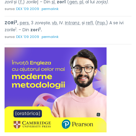
zorii
și (
f.
)
zorile
] – Din
sl.
zorĭ
(
gen.
pl.
al lui
zorja).
sursa:
DEX '09 2009
permalink
3
ZORÍ
,
pers.
3
zorește,
vb.
IV.
Intranz.
și
refl.
(
Pop.
) A se ivi
1
1
zorile
. – Din
zori
.
sursa:
DEX '09 2009
permalink