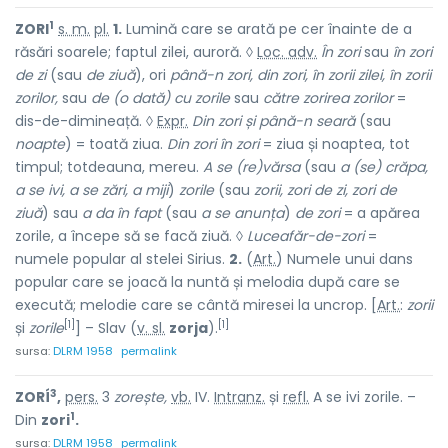
1
ZORI
s. m.
pl.
1.
Lumină care se arată pe cer înainte de a
răsări soarele; faptul zilei, auroră. ◊
Loc. adv.
În zori
sau
în zori
de zi
(sau
de ziuă
), ori
până-n zori, din zori, în zorii zilei, în zorii
zorilor,
sau
de (o dată) cu zorile
sau
către zorirea zorilor
=
dis-de-dimineață. ◊
Expr.
Din zori și până-n seară
(sau
noapte
) = toată ziua.
Din zori în zori
= ziua și noaptea, tot
timpul; totdeauna, mereu.
A se (re)vărsa
(sau
a (se) crăpa,
a se ivi, a se zări, a miji
)
zorile
(sau
zorii, zori de zi, zori de
ziuă
) sau
a da în fapt
(sau
a se anunța
)
de zori
= a apărea
zorile, a începe să se facă ziuă. ◊
Luceafăr-de-zori
=
numele popular al stelei Sirius.
2.
(
Art.
) Numele unui dans
popular care se joacă la nuntă și melodia după care se
execută; melodie care se cântă miresei la uncrop. [
Art.
:
zorii
[1]
[1]
și
zorile
] – Slav (
v. sl.
zorja
).
sursa:
DLRM 1958
permalink
3
ZORÍ
,
pers.
3
zorește,
vb.
IV.
Intranz.
și
refl.
A se ivi zorile. –
1
Din
zori
.
sursa:
DLRM 1958
permalink