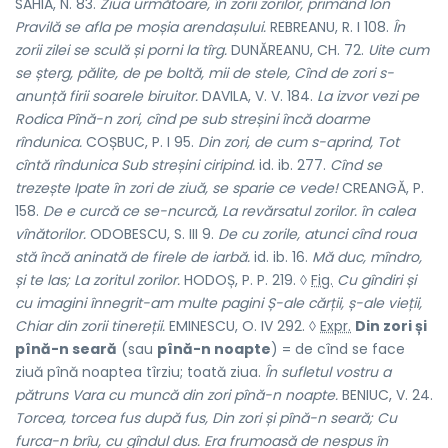
SAHIA, N. 83.
Ziua următoare, în zorii zorilor, primând Ion
Pravilă se afla pe moșia arendașului.
REBREANU, R. I 108.
În
zorii zilei se sculă și porni la tîrg.
DUNĂREANU, CH. 72.
Uite cum
se șterg, pălite, de pe boltă, mii de stele, Cînd de zori s-
anunță firii soarele biruitor.
DAVILA, V. V. 184.
La izvor vezi pe
Rodica Pînă-n zori, cînd pe sub streșini încă doarme
rîndunica.
COȘBUC, P. I 95.
Din zori, de cum s-aprind, Tot
cîntă rîndunica Sub streșini ciripind.
id. ib. 277.
Cînd se
trezește Ipate în zori de ziuă, se sparie ce vede!
CREANGĂ, P.
158.
De e curcă ce se-ncurcă, La revărsatul zorilor. în calea
vînătorilor.
ODOBESCU, S. III 9.
De cu zorile, atunci cînd roua
stă încă aninată de firele de iarbă.
id. ib. 16.
Mă duc, mîndro,
și te las; La zoritul zorilor.
HODOȘ, P. P. 219. ◊
Fig.
Cu gîndiri și
cu imagini înnegrit-am multe pagini Ș-ale cărții, ș-ale vieții,
Chiar din zorii tinereții.
EMINESCU, O. IV 292. ◊
Expr.
Din zori și
pînă-n seară
(sau
pînă-n noapte
) = de cînd se face
ziuă pînă noaptea tîrziu; toată ziua.
În sufletul vostru a
pătruns Vara cu muncă din zori pînă-n noapte.
BENIUC, V. 24.
Torcea, torcea fus după fus, Din zori și pînă-n seară; Cu
furca-n brîu, cu gîndul dus. Era frumoasă de nespus în