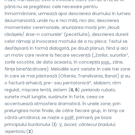
până nu se pregătesc cele necesare pentru
înmormântare; urmează apoi descrierea drumului în lumea
dezumanizată, unde nu e nici milă, nici dor, descrierea
momentelor ceremoniale, anunțarea morții prin „Nouă
răvășele/ Arse-n cornurele” (pecetluite), descrierea durerii
celor rămași și invocarea mortului de a nu pleca. Textul se
desfășoară în formă dialogată, pe două planuri, fiind și aici
un motiv care revine la fiecare secvență („Zorilor, surorilor”,
zorile socotite, de data aceasta, în concepția
pop.
, zâne,
ființe binefăcătoare). Melodiile sunt variate în cele trei zone
în care se mai păstrează (Oltenia, Transilvania, Banat) și au
o factură arhaică, pre- sau pentatonică*, silabism, ritm
regulat, mișcare lentă, sistem (
II, 6
)
parlando rubato,
sunete mult lungite, susținute în forte, ceea ce
accentuează atmosfera dramatică. În unele zone, prin
prelungirea notei finale, de către fiecare grup, în timp ce
cântă următorul, se naște o
polif.
primară, pe baza
principiului burdonului (
I
).
V.
bocet; cântecul bradului;
repertoriu
(
2
).