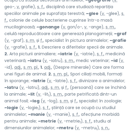
ocupă cu studiul dezvoltării animalelor;
~geografie
(
v.
geo-,
v.
grafie),
s. f.
, disciplină care studiază repartiția
speciilor animale pe suprafața terestră;
~glee
(
v.
-glee),
s.
f.
, colonie de celule bacteriene cuprinse într-o masă
mucilaginoasă;
~gonange
(
v.
gon/o-,
v.
-ange),
s. m.
,
celulă reproducătoare care generează planogameții;
~graf
(
v.
-graf),
s. m.
și
f.
, specialist în pictura animalelor;
~grafie
(
v.
-grafie),
s. f.
,
1.
Descriere a diferitelor specii de animale.
2.
Arta picturii animaliere;
~iatrie
(
v.
-iatrie),
s. f.
, medicină
veterinară;
~iatru
(
v.
-iatru),
s. m.
, medic veterinar;
~id
(
v.
-id),
adj.
,
s. m.
pl.
,
1.
adj.
, (Despre minerale) Care are forma
unei figuri de animal.
2.
s. m.
pl.
, Spori ciliați mobili, formați
în sporange;
~latrie
(
v.
-latrie),
s. f.
, divinizare a animalelor;
~latru
(
v.
-latru),
adj.
,
s. m.
și
f.
, (persoană) care se închină
la animale;
~lit
(
v.
-lit
),
s. m.
, parte petrificată dintr-un
1
animal fosil;
~log
(
v.
-log),
s. m.
și
f.
, specialist în zoologie;
~logie
(
v.
-logie
),
s. f.
, știință care se ocupă cu studiul
1
animalelor;
~manie
(
v.
-manie),
s. f.
, afecțiune morbidă
pentru animale;
~metrie
(
v.
-metrie
),
s. f.
, studiu al
1
dimensiunilor animalelor;
~metru
(
v.
-metru
),
s. n.
,
1