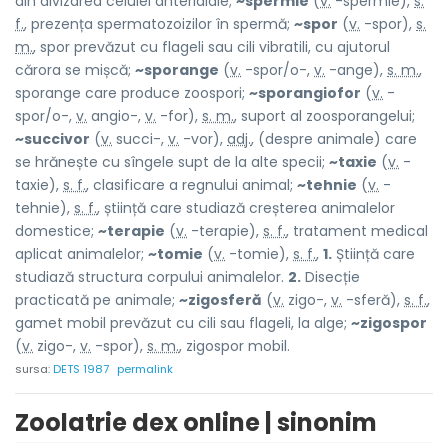
din divizarea celulei anteridiale;
~spermie
(
v.
-spermie),
s.
f.
, prezența spermatozoizilor în spermă;
~spor
(
v.
-spor),
s.
m.
, spor prevăzut cu flageli sau cili vibratili, cu ajutorul
cărora se mișcă;
~sporange
(
v.
-spor/o-,
v.
-ange),
s. m.
,
sporange care produce zoospori;
~sporangiofor
(
v.
-
spor/o-,
v.
angio-,
v.
-for),
s. m.
, suport al zoosporangelui;
~succivor
(
v.
succi-,
v.
-vor),
adj.
, (despre animale) care
se hrănește cu sîngele supt de la alte specii;
~taxie
(
v.
-
taxie),
s. f.
, clasificare a regnului animal;
~tehnie
(
v.
-
tehnie),
s. f.
, știință care studiază creșterea animalelor
domestice;
~terapie
(
v.
-terapie),
s. f.
, tratament medical
aplicat animalelor;
~tomie
(
v.
-tomie),
s. f.
,
1.
Știință care
studiază structura corpului animalelor.
2.
Disecție
practicată pe animale;
~zigosferă
(
v.
zigo-,
v.
-sferă),
s. f.
,
gamet mobil prevăzut cu cili sau flageli, la alge;
~zigospor
(
v.
zigo-,
v.
-spor),
s. m.
, zigospor mobil.
sursa:
DETS 1987
permalink
Zoolatrie dex online | sinonim