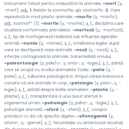
instrument folosit pentru măsurători la animale;
~morf
(
v.
-morf),
adj.
,
1.
Relativ la zoomorfie;
sin.
zoomorfic.
2.
Care
reprezintă în mod plastic animale;
~morfic
(
v.
-morfic),
adj.
, zoomorf* (1);
~morfie
(
v.
-morfie),
s. f.
, disciplină care
studiază conformația animalelor;
~morfoză
(
v.
-morfoză),
s. f.
, tip de morfogeneză realizată sub influența agenților
animali;
~nomie
(
v.
-nomie),
s. f.
, totalitatea legilor după
care se desfășoară viața animală;
~noză
(
v.
-noză),
s. f.
,
infecție contagioasă la animale, transmisibilă omului;
~paleontologie
(
v.
pale/o-,
v.
onto-,
v.
-logie
),
s. f.
, știință
1
care se ocupă cu studiul animalelor fosile;
~patie
(
v.
-
patie),
s. f.
, tulburare patologică în timpul căreia bolnavul e
convins că are animale în corp;
~patologie
(
v.
pato-,
v.
-
logie
),
s. f.
, știință despre bolile animalelor;
~plastie
(
v.
-
1
plastie),
s. f.
, transplantare a unui țesut animal în
organismul uman;
~psihologie
(
v.
psiho-,
v.
-logie
),
s. f.
,
1
psihologie animală;
~sferă
(
v.
-sferă),
s. f.
, zoospor
prevăzut cu doi cili, specific algelor;
~sifonogamie
(
v.
sifono-,
v.
-gamie),
s. f.
, fecundație cu anterozoizii rezultați