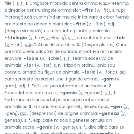
filie
),
s. f.
,
1.
Dragoste morbidă pentru animale.
2.
Preferință
1
a țînțarilor pentru sîngele animalelor;
~fite
(
v.
-fit),
s. n.
pl.
,
încrengătură cuprinzînd animalele inferioare a căror formă
amintește pe aceea a plantelor;
~fitic
(
v.
-fitic),
adj.
,
(despre simbioză) cu relații între plante și animale;
~fitologie
(
v.
fito-,
v.
-logie
),
s. f.
, studiul zoofitelor;
~fob
1
(
v.
-fob),
adj.
,
1.
Atins de zoofobie.
2.
(Despre plante) Care
prezintă unele adaptări de apărare împotriva animalelor
erbivore;
~fobie
(
v.
-fobie),
s. f.
, teamă excesivă de
animale;
~for
(
v.
-for),
s. n.
, friză din ordinul ionic sau
corintic, ornată cu figuri de animale;
~foric
(
v.
-foric),
adj.
,
care servește ca suport unei figuri de animal;
~gam
(
v.
-
gam),
adj.
,
1.
Fertilizat prin intermediul animalelor.
2.
Fecundat prin anterozoizi;
~gamie
(
v.
-gamie),
s. f.
,
1.
Fertilizare cu transportul polenului prin intermediul
animalelor.
2.
Fuzionare a doi gameți, de sex opus;
~gen
(
v.
-gen
),
adj.
, (despre roci) de origine animală;
~geneză
(
v.
-
1
geneză),
s. f.
, explicație mitică a genezei omului din
animale sacre;
~genie
(
v.
-genie
),
s. f.
, disciplină care se
1