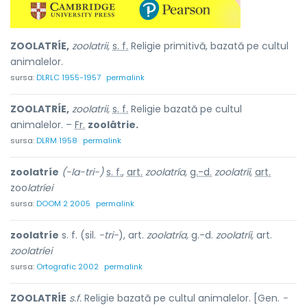
ZOOLATRÍE,
zoolatrii,
s. f.
Religie primitivă, bazată pe cultul
animalelor.
sursa:
DLRLC 1955-1957
permalink
ZOOLATRÍE,
zoolatrii,
s. f.
Religie bazată pe cultul
animalelor. –
Fr.
zoolâtrie.
sursa:
DLRM 1958
permalink
zoolatríe
(-la-tri-)
s. f.
,
art.
zoolatría,
g.-d.
zoolatríi,
art.
zoo
latríei
sursa:
DOOM 2 2005
permalink
zoolatríe
s. f. (sil.
-tri-
), art.
zoolatría,
g.-d.
zoolatríi,
art.
zoolatríei
sursa:
Ortografic 2002
permalink
ZOOLATRÍE
s.f.
Religie bazată pe cultul animalelor. [Gen.
-