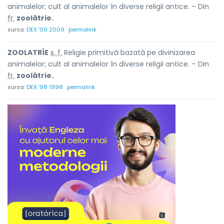
animalelor; cult al animalelor în diverse religii antice. – Din
fr.
zoolâtrie.
sursa:
DEX '09 2009
permalink
ZOOLATRÍE
s. f.
Religie primitivă bazată pe divinizarea
animalelor; cult al animalelor în diverse religii antice. – Din
fr.
zoolâtrie.
sursa:
DEX '98 1998
permalink