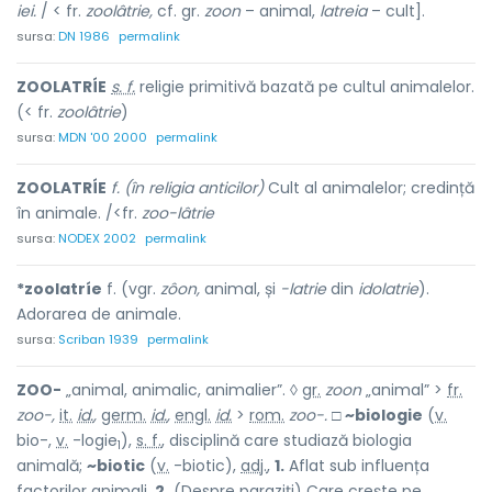
iei.
/ < fr.
zoolâtrie,
cf. gr.
zoon
– animal,
latreia
– cult].
sursa:
DN 1986
permalink
ZOOLATRÍE
s. f.
religie primitivă bazată pe cultul animalelor.
(< fr.
zoolâtrie
)
sursa:
MDN '00 2000
permalink
ZOOLATRÍE
f. (în religia anticilor)
Cult al animalelor; credință
în animale. /<fr.
zoo-lâtrie
sursa:
NODEX 2002
permalink
*zoolatríe
f. (vgr.
zôon,
animal, și
-latrie
din
idolatrie
).
Adorarea de animale.
sursa:
Scriban 1939
permalink
ZOO-
„animal, animalic, animalier”. ◊
gr.
zoon
„animal” >
fr.
zoo-,
it.
id.
,
germ.
id.
,
engl.
id.
>
rom.
zoo-.
□
~biologie
(
v.
bio-,
v.
-logie
),
s. f.
, disciplină care studiază biologia
1
animală;
~biotic
(
v.
-biotic),
adj.
,
1.
Aflat sub influența
factorilor animali.
2.
(Despre paraziți) Care crește pe