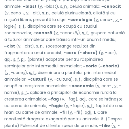
animale;
~blast
(
v.
-blast),
s. n.
, celulă animală;
~cenocit
(
v.
ceno-
,
v.
-cit),
s. n.
, celulă plurinucleară, ciliată și cu
1
mișcări libere, prezentă la alge;
~cenologie
(
v.
ceno-
,
v.
-
1
logie
),
s. f.
, disciplină care se ocupă cu studiul
1
zoocenozelor;
~cenoză
(
v.
-cenoză
),
s. f.
, grupare naturală
1
a tuturor animalelor care trăiesc într-un anumit mediu;
~cist
(
v.
-cist),
s. n.
, zoosporange rezultat din
fragmentarea unui cenocist;
~core
(
~chore)
(
v.
-cor),
adj.
,
s. f.
pl.
, (plante) adaptate pentru răspîndirea
semințelor prin intermediul animalelor;
~corie
(
~chorie)
(
v.
-corie
),
s. f.
, diseminare a plantelor prin intermediul
2
animalelor;
~cultură
(
v.
-cultură),
s. f.
, disciplină care se
ocupă cu creșterea animalelor;
~economie
(
v.
eco-
,
v.
-
1
nomie),
s. f.
, aplicare a principiilor de economie rurală la
creșterea animalelor;
~fag
(
v.
-fag),
adj.
, care se hrănește
cu carne de animale;
~fagie
(
v.
-fagie),
s. f.
, faptul de a se
hrăni cu carne de animale;
~fil
(
v.
-fil
),
adj.
,
1.
Care
1
manifestă dragoste exagerată pentru animale.
2.
(Despre
plante) Polenizat de diferite specii de animale;
~filie
(
v.
-