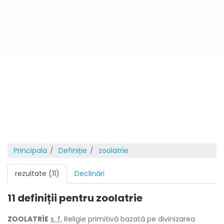
Principala
Definiție
zoolatrie
rezultate (11)
Declinări
11 definiții pentru
zoolatrie
ZOOLATRÍE
s. f.
Religie primitivă bazată pe divinizarea