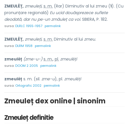
ZMEULÉȚ,
zmeuleți,
s. m.
(Rar) Diminutiv al lui
zmeu
(
1
). (Cu
pronunțare regională)
Eu ucid douăsprezece suflete
deodată, dar nu pe-un zmăuleț ca voi.
SBIERA, P. 182.
sursa:
DLRLC 1955-1957
permalink
ZMEULÉȚ,
zmeuleți,
s. m.
Diminutiv al lui
zmeu.
sursa:
DLRM 1958
permalink
zmeuléț
(zme-u-)
s. m.
,
pl.
zmeuléți
sursa:
DOOM 2 2005
permalink
zmeuléț
s. m. (sil.
zme-u
), pl.
zmeuléți
sursa:
Ortografic 2002
permalink
Zmeuleț dex online | sinonim
Zmeuleț definitie