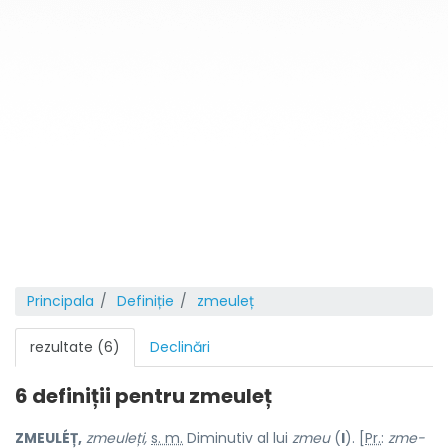
Principala
Definiție
zmeuleț
rezultate (6)
Declinări
6 definiții pentru
zmeuleț
ZMEULÉȚ,
zmeuleți,
s. m.
Diminutiv al lui
zmeu
(
I
). [
Pr.
:
zme-