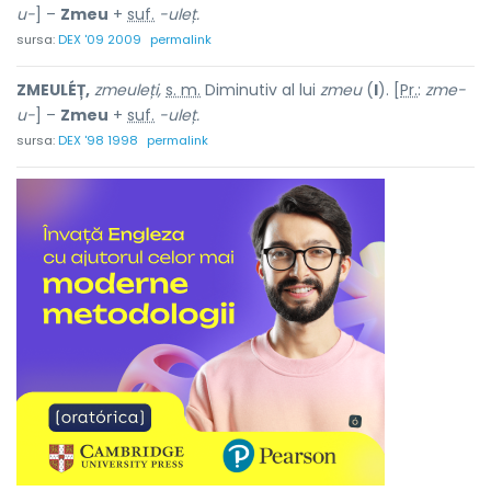
u-
] –
Zmeu
+
suf.
-uleț.
sursa:
DEX '09 2009
permalink
ZMEULÉȚ,
zmeuleți,
s. m.
Diminutiv al lui
zmeu
(
I
). [
Pr.
:
zme-
u-
] –
Zmeu
+
suf.
-uleț.
sursa:
DEX '98 1998
permalink