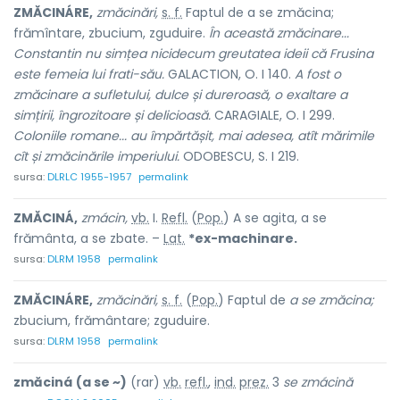
ZMĂCINÁRE,
zmăcinări,
s. f.
Faptul de
a se zmăcina
;
frămîntare, zbucium, zguduire.
În această zmăcinare...
Constantin nu simțea nicidecum greutatea ideii că Frusina
este femeia lui frati-său.
GALACTION, O. I 140.
A fost o
zmăcinare a sufletului, dulce și dureroasă, o exaltare a
simțirii, îngrozitoare și delicioasă.
CARAGIALE, O. I 299.
Coloniile romane... au împărtășit, mai adesea, atît mărimile
cît și zmăcinările imperiului.
ODOBESCU, S. I 219.
sursa:
DLRLC 1955-1957
permalink
ZMĂCINÁ,
zmácin,
vb.
I.
Refl.
(
Pop.
) A se agita, a se
frământa, a se zbate. –
Lat.
*ex-machinare.
sursa:
DLRM 1958
permalink
ZMĂCINÁRE,
zmăcinări,
s. f.
(
Pop.
) Faptul de
a se zmăcina;
zbucium, frământare; zguduire.
sursa:
DLRM 1958
permalink
zmăciná
(a se ~)
(rar)
vb.
refl.
,
ind.
prez.
3
se zmácină