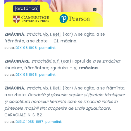
ZMĂCINÁ,
zmácin,
vb.
I.
Refl.
(Rar) A se agita, a se
frământa, a se zbate. –
Cf.
măcina.
sursa:
DEX '98 1998
permalink
ZMĂCINÁRE,
zmăcinări,
s. f.
(Rar) Faptul de
a se zmăcina;
zbucium, frământare; zguduire. –
V.
zmăcina.
sursa:
DEX '98 1998
permalink
ZMĂCINÁ,
zmăcín,
vb.
I.
Refl.
(Rar) A se agita, a se frămînta,
a se zbate.
Deodată și glasurile copiilor și țipetele trimbițelor
și clocotitura noroiului fierbinte care se zmacină închis în
pintecele mașinii sînt acoperite de urale zguduitoare.
CARAGIALE, N. S. 62.
sursa:
DLRLC 1955-1957
permalink