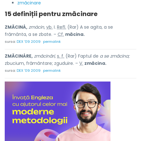
zmăcinare
15 definiții pentru
zmăcinare
ZMĂCINÁ,
zmácin,
vb.
I.
Refl.
(Rar) A se agita, a se
frământa, a se zbate. –
Cf.
măcina.
sursa:
DEX '09 2009
permalink
ZMĂCINÁRE,
zmăcinări,
s. f.
(Rar) Faptul de
a se zmăcina;
zbucium, frământare; zguduire. –
V.
zmăcina.
sursa:
DEX '09 2009
permalink