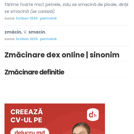
fărîme foarte micĭ:
petrele, zidu se smacină de ploaĭe, dinții
se smacină
(se cariază).
sursa:
Scriban 1939
permalink
zmácin,
V.
smacin.
sursa:
Scriban 1939
permalink
Zmăcinare dex online | sinonim
Zmăcinare definitie