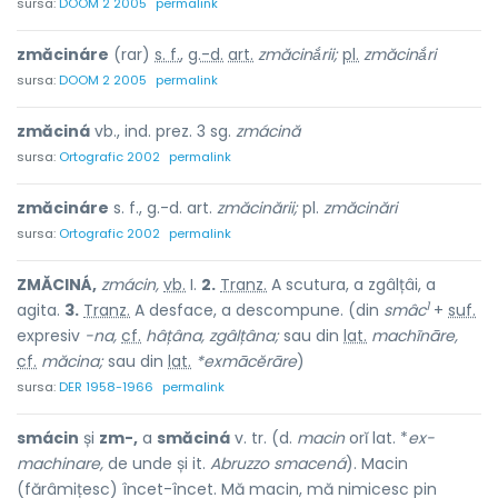
sursa:
DOOM 2 2005
permalink
zmăcináre
(rar)
s. f.
,
g.-d.
art.
zmăcinắrii;
pl.
zmăcinắri
sursa:
DOOM 2 2005
permalink
zmăciná
vb., ind. prez. 3 sg.
zmácină
sursa:
Ortografic 2002
permalink
zmăcináre
s. f., g.-d. art.
zmăcinării;
pl.
zmăcinări
sursa:
Ortografic 2002
permalink
ZMĂCINÁ,
zmácin,
vb.
I.
2.
Tranz.
A scutura, a zgâlțâi, a
1
agita.
3.
Tranz.
A desface, a descompune. (din
smâc
+
suf.
expresiv
-na,
cf.
hâțâna, zgâlțâna;
sau din
lat.
machĩnāre,
cf.
măcina;
sau din
lat.
*exmācĕrāre
)
sursa:
DER 1958-1966
permalink
smácin
și
zm-,
a
smăciná
v. tr. (d.
macin
orĭ lat. *
ex-
machinare,
de unde și it.
Abruzzo smacená
). Macin
(fărâmițesc) încet-încet. Mă macin, mă nimicesc pin