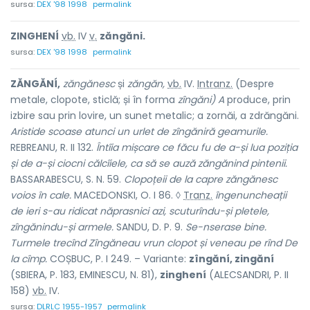
sursa:
DEX '98 1998
permalink
ZINGHENÍ
vb.
IV
v.
zăngăni.
sursa:
DEX '98 1998
permalink
ZĂNGĂNÍ,
zăngănesc
și
zăngăn,
vb.
IV.
Intranz.
(Despre
metale, clopote, sticlă; și în forma
zîngăni) A
produce, prin
izbire sau prin lovire, un sunet metalic; a zornăi, a zdrăngăni.
Aristide scoase atunci un urlet de zîngăniră geamurile.
REBREANU, R. II 132.
Întîia mișcare ce făcu fu de a-și lua poziția
și de a-și ciocni călcîiele, ca să se auză zăngănind pintenii.
BASSARABESCU, S. N. 59.
Clopoțeii de la capre zăngănesc
voios în cale.
MACEDONSKI, O. I 86. ◊
Tranz.
îngenuncheații
de ieri s-au ridicat năprasnici azi, scuturîndu-și pletele,
zîngănindu-și armele.
SANDU, D. P. 9.
Se-nserase bine.
Turmele trecînd Zîngăneau vrun clopot și veneau pe rînd De
la cîmp.
COȘBUC, P. I 249. – Variante:
zîngăní, zingăní
(SBIERA, P. 183, EMINESCU, N. 81),
zinghení
(ALECSANDRI, P. II
158)
vb.
IV.
sursa:
DLRLC 1955-1957
permalink