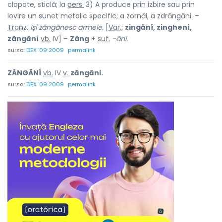
clopote, sticlă; la
pers.
3) A produce prin izbire sau prin
lovire un sunet metalic specific; a zornăi, a zdrăngăni. –
Tranz.
Își zăngănesc armele.
[
Var.
:
zingăní, zinghení,
zângăní
vb.
IV] –
Zâng
+
suf.
-ăni.
sursa:
DEX '09 2009
permalink
ZÂNGĂNÍ
vb.
IV
v.
zăngăni.
sursa:
DEX '09 2009
permalink