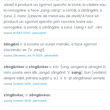
sticlă)
A produce un zgomot specific la lovire, la cădere sau
la rostogolire; a face „zang-zang”; a zornăi; a zdrăngăni; a
zurui. 2.
tranz. (obiecte de metal sau de sticlă)
A face să
producă un zgomot specific prin ciocnire, lovire sau
rostogolire; a zornăi; a zdrăngăni; a zurui. /
zâng
+ suf.
~ăni
sursa:
NODEX 2002
permalink
zăngănì
v. a scoate un sunet metalic, a face sgomot
ciocnindu-se. [V.
zang!
].
sursa:
Șăineanu, ed. VI 1929
permalink
zăngănésc
și
zîngănésc
v. intr. (ung.
zengenĭ
și
zenegni.
D.
rom. poate veni alb.
zangă,
zăngănit. V.
zang
). Sun (vorbind
despre săbiĭ, pahare supțirĭ ș. a.). V. tr.
Îșĭ zăngăneaŭ armele.
sursa:
Scriban 1939
permalink
zîngănésc,
V.
zăngănesc.
sursa:
Scriban 1939
permalink