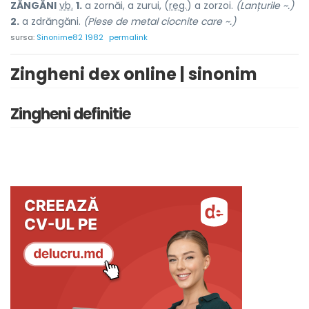
ZĂNGĂN
I
vb.
1.
a zornăi, a zurui, (
reg.
) a zorzoi.
(Lanțurile ~.)
2.
a zdrăngăni.
(Piese de metal ciocnite care ~.)
sursa:
Sinonime82 1982
permalink
Zingheni dex online | sinonim
Zingheni definitie