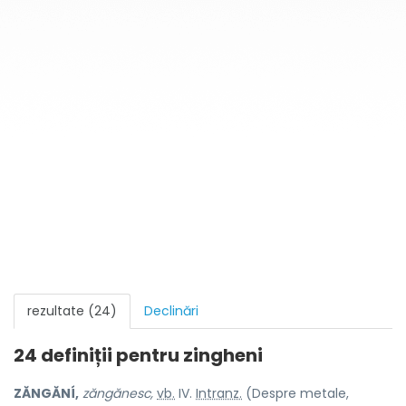
rezultate (24)
Declinări
24 definiții pentru
zingheni
ZĂNGĂNÍ,
zăngănesc,
vb.
IV.
Intranz.
(Despre metale,