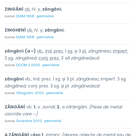
ZINGĂNÍ
vb.
IV.
v.
zăngăni.
sursa:
DLRM 1958
permalink
ZINGHENÍ
vb.
IV.
v.
zăngăni.
sursa:
DLRM 1958
permalink
zăngăní
(a ~)
vb.
,
ind.
prez.
1
sg.
și 3
pl.
zăngănésc,
imperf.
3
sg.
zăngăneá;
conj.
prez.
3
să zăngăneáscă
sursa:
DOOM 2 2005
permalink
zăngăní
vb., ind. prez. 1 sg. și 3 pl.
zăngănésc,
imperf. 3 sg.
zăngăneá;
conj. prez. 3 sg. și pl.
zăngăneáscă
sursa:
Ortografic 2002
permalink
ZĂNGĂNÍ
vb.
1.
v.
zornăi.
2.
a zdrăngăni.
(Piese de metal
ciocnite care ~.)
sursa:
Sinonime 2002
permalink
A ZĂNGĂNÍ ~ésc 1.
intranz. (despre obiecte de metal sau de