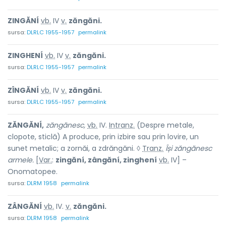
ZINGĂNÍ
vb.
IV
v.
zăngăni.
sursa:
DLRLC 1955-1957
permalink
ZINGHENÍ
vb.
IV
v.
zăngăni.
sursa:
DLRLC 1955-1957
permalink
ZÎNGĂNÍ
vb.
IV
v.
zăngăni.
sursa:
DLRLC 1955-1957
permalink
ZĂNGĂNÍ,
zăngănesc,
vb.
IV.
Intranz.
(Despre metale,
clopote, sticlă) A produce, prin izbire sau prin lovire, un
sunet metalic; a zornăi, a zdrăngăni. ◊
Tranz.
Își zăngănesc
armele.
[
Var.
:
zingăní, zângăní, zinghení
vb.
IV] –
Onomatopee.
sursa:
DLRM 1958
permalink
ZÂNGĂNÍ
vb.
IV.
v.
zăngăni.
sursa:
DLRM 1958
permalink