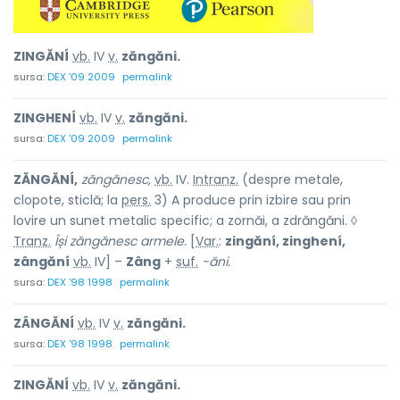
ZINGĂNÍ
vb.
IV
v.
zăngăni.
sursa:
DEX '09 2009
permalink
ZINGHENÍ
vb.
IV
v.
zăngăni.
sursa:
DEX '09 2009
permalink
ZĂNGĂNÍ,
zăngănesc,
vb.
IV.
Intranz.
(despre metale,
clopote, sticlă; la
pers.
3) A produce prin izbire sau prin
lovire un sunet metalic specific; a zornăi, a zdrăngăni. ◊
Tranz.
Își zăngănesc armele.
[
Var.
:
zingăní, zinghení,
zângăní
vb.
IV] –
Zâng
+
suf.
-ăni.
sursa:
DEX '98 1998
permalink
ZÂNGĂNÍ
vb.
IV
v.
zăngăni.
sursa:
DEX '98 1998
permalink
ZINGĂNÍ
vb.
IV
v.
zăngăni.