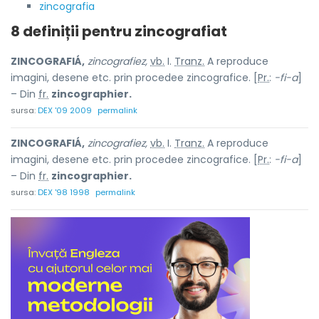
zincografia
8 definiții pentru
zincografiat
ZINCOGRAFIÁ,
zincografiez,
vb.
I.
Tranz.
A reproduce
imagini, desene etc. prin procedee zincografice. [
Pr.
:
-fi-a
]
– Din
fr.
zincographier.
sursa:
DEX '09 2009
permalink
ZINCOGRAFIÁ,
zincografiez,
vb.
I.
Tranz.
A reproduce
imagini, desene etc. prin procedee zincografice. [
Pr.
:
-fi-a
]
– Din
fr.
zincographier.
sursa:
DEX '98 1998
permalink