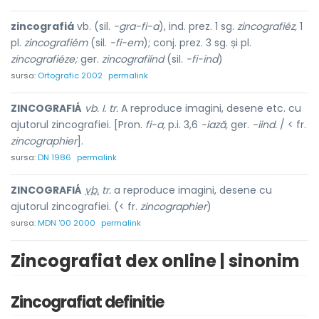
zincografiá
vb. (sil.
-gra-fi-a
), ind. prez. 1 sg.
zincografiéz,
1
pl.
zincografiém
(sil.
-fi-em
); conj. prez. 3 sg. și pl.
zincografiéze;
ger.
zincografiínd
(sil.
-fi-ind
)
sursa:
Ortografic 2002
permalink
ZINCOGRAFIÁ
vb. I. tr.
A reproduce imagini, desene etc. cu
ajutorul zincografiei. [Pron.
fi-a,
p.i. 3,6
-iază,
ger.
-iind.
/ < fr.
zincographier
].
sursa:
DN 1986
permalink
ZINCOGRAFIÁ
vb.
tr.
a reproduce imagini, desene cu
ajutorul zincografiei. (< fr.
zincographier
)
sursa:
MDN '00 2000
permalink
Zincografiat dex online | sinonim
Zincografiat definitie