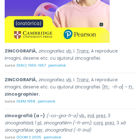
ZINCOGRAFIÁ,
zincografiez,
vb.
I.
Tranz.
A reproduce
imagini, desene etc. cu ajutorul zincografiei.
sursa:
DLRLC 1955-1957
permalink
ZINCOGRAFIÁ,
zincografiez,
vb.
I.
Tranz.
A reproduce
imagini, desene etc. cu ajutorul zincografiei. [
Pr.
:
-fi-a
] –
Fr.
zincographier.
sursa:
DLRM 1958
permalink
zincografiá
(a ~)
(-co-gra-fi-a)
vb.
,
ind.
prez.
3
zincografiáză,
1
pl.
zincografiém (-fi-em);
conj.
prez.
3
să
zincografiéze;
ger.
zincografiínd (-fi-ind)
sursa:
DOOM 2 2005
permalink