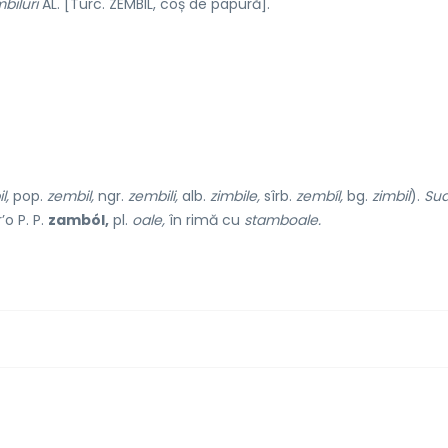
biluri
AL. [Turc. ZEMBIL, coș de papură].
l,
pop.
zembil,
ngr.
zembili,
alb.
zimbile,
sîrb.
zembíl,
bg.
zimbil
).
Sud
’o P. P.
zamból,
pl.
oale,
în rimă cu
stamboale.