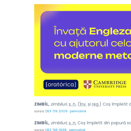
ZIMBÍL,
zimbiluri,
s. n.
(
Înv.
și
reg.
) Coș împletit 
sursa:
DEX '09 2009
permalink
ZIMBÍL,
zimbiluri,
s. n.
Coș împletit din papură sa
sursa:
DEX '98 1998
permalink