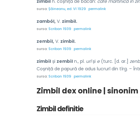
zimbil
n. coșniță de băcan:
cafè martinică în zim
sursa:
Șăineanu, ed. VI 1929
permalink
zamból,
V.
zimbil.
sursa:
Scriban 1939
permalink
zembíl,
V.
zimbil.
sursa:
Scriban 1939
permalink
zimbíl
și
zembíl
n., pl.
urĭ
și
e
(turc. [d. ar.]
zenbi
Coșniță de papură de adus lucrurĭ din tîrg. – Într
sursa:
Scriban 1939
permalink
Zimbil dex online | sinonim
Zimbil definitie