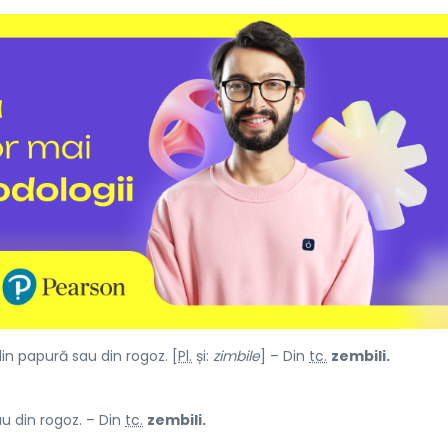
din papură sau din rogoz. [
Pl.
și:
zimbile
] – Din
tc.
zembili.
u din rogoz. – Din
tc.
zembili.