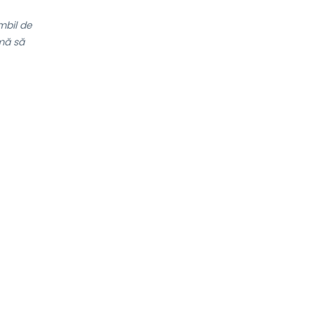
mbil de
mă să