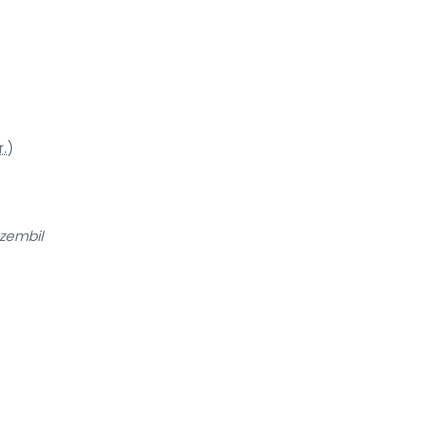
r.
)
zembil