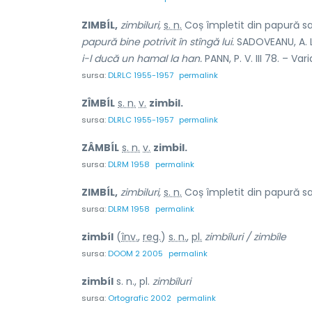
ZIMBÍL,
zimbiluri,
s. n.
Coș împletit din papură s
papură bine potrivit în stîngă lui.
SADOVEANU, A. L
i-l ducă un hamal la han.
PANN, P. V. III 78. – Var
sursa:
DLRLC 1955-1957
permalink
ZÎMBÍL
s. n.
v.
zimbil.
sursa:
DLRLC 1955-1957
permalink
ZÂMBÍL
s. n.
v.
zimbil.
sursa:
DLRM 1958
permalink
ZIMBÍL,
zimbiluri,
s. n.
Coș împletit din papură sa
sursa:
DLRM 1958
permalink
zimbíl
(
înv.
,
reg.
)
s. n.
,
pl.
zimbíluri / zimbíle
sursa:
DOOM 2 2005
permalink
zimbíl
s. n., pl.
zimbíluri
sursa:
Ortografic 2002
permalink