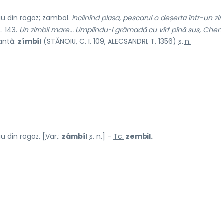
au din rogoz; zambol.
înclinînd plasa, pescarul o deșerta într-un zi
. 143.
Un zimbil mare... Umplîndu-l grămadă cu vîrf pînă sus, Che
iantă:
zîmbíl
(STĂNOIU, C. I. 109, ALECSANDRI, T. 1356)
s. n.
u din rogoz. [
Var.
:
zâmbíl
s. n.
] –
Tc.
zembil.