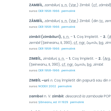
ZAMBÍL,
zambíluri,
s. n.
(
Var.
) Zimbil. (
cf.
zâmbil
sursa:
DER 1958-1966
permalink
ZÂMBÍL,
zâmbíluri,
s. n.
(
Var.
) Zimbil. (din
tc.
zem
sursa:
DER 1958-1966
permalink
zimbíl (zimbiluri),
s. n.
–
1.
Coș împletit. –
2.
(
A
zembil
(Șeineanu, II, 390),
cf.
ngr.
ζεμπίλι,
bg.
zimb
sursa:
DER 1958-1966
permalink
ZIMBÍL,
zimbíluri,
s. n.
–
1.
Coș împletit. –
2.
(
Arg.
(Șeineanu, II, 390),
cf.
ngr.
ζεμπίλι,
bg.
zimbil.
sursa:
DER 1958-1966
permalink
ZIMBÍL ~uri
n.
Coș împletit din papură sau din r
sursa:
NODEX 2002
permalink
zambol
n. V.
zimbil:
descarcă la zamboale
POP
sursa:
Șăineanu, ed. VI 1929
permalink