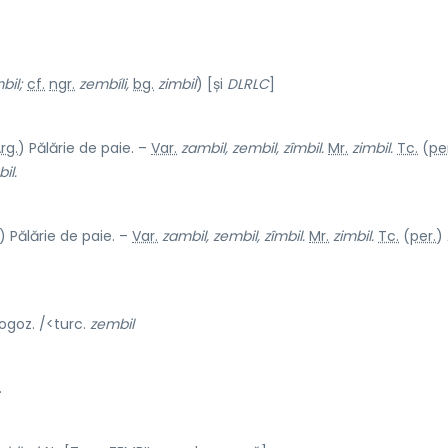
)
bil;
cf.
ngr.
zembíli,
bg.
zimbil
) [și
DLRLC
]
rg.
) Pălărie de paie. –
Var.
zambil, zembil, zîmbil.
Mr.
zimbil.
Tc.
(
pe
il.
) Pălărie de paie. –
Var.
zambil, zembil, zîmbil.
Mr.
zimbil.
Tc.
(
per.
)
ogoz. /<turc.
zembil
.