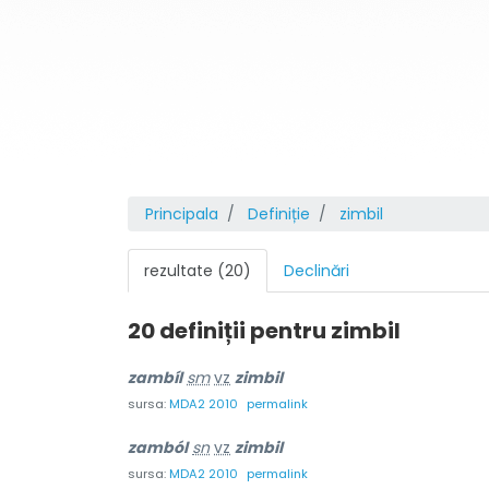
Principala
Definiție
zimbil
rezultate (20)
Declinări
20 definiții pentru
zimbil
zambíl
sm
vz
zimbil
sursa:
MDA2 2010
permalink
zamból
sn
vz
zimbil
sursa:
MDA2 2010
permalink