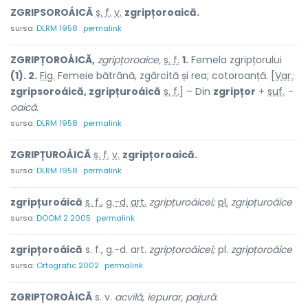
ZGRIPSOROÁICĂ
s. f.
v.
zgripțoroaică.
sursa:
DLRM 1958
permalink
ZGRIPȚOROÁICĂ,
zgripțoroaice,
s. f.
1.
Femela zgripțorului
(1). 2.
Fig.
Femeie bătrână, zgârcită și rea; cotoroanță. [
Var.
:
zgripsoroáică, zgripțuroáică
s. f.
] – Din
zgripțor
+
suf.
-
oaică.
sursa:
DLRM 1958
permalink
ZGRIPȚUROÁICĂ
s. f.
v.
zgripțoroaică.
sursa:
DLRM 1958
permalink
zgripțuroáică
s. f.
,
g.-d.
art.
zgripțuroáicei;
pl.
zgripțuroáice
sursa:
DOOM 2 2005
permalink
zgripțoroáică
s. f., g.-d. art.
zgripțoroáicei;
pl.
zgripțoroáice
sursa:
Ortografic 2002
permalink
ZGRIPȚOROÁICĂ
s. v.
acvilă, iepurar, pajură.