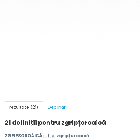
rezultate (21)
Declinări
21 definiții pentru
zgripțoroaică
ZGRIPSOROÁICĂ
s. f.
v.
zgripțuroaică.