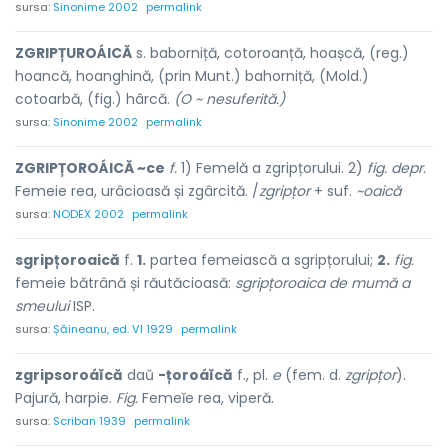
sursa:
Sinonime 2002
permalink
ZGRIPȚUROÁICĂ
s. baborniță, cotoroanță, hoașcă, (reg.)
hoancă, hoanghină, (prin Munt.) bahorniță, (Mold.)
cotoarbă, (fig.) hârcă.
(O ~ nesuferită.)
sursa:
Sinonime 2002
permalink
ZGRIPȚOROÁICĂ ~ce
f.
1) Femelă a zgripțorului. 2)
fig. depr.
Femeie rea, urâcioasă și zgârcită. /
zgripțor
+ suf.
~oaică
sursa:
NODEX 2002
permalink
sgripțoroaică
f.
1.
partea femeiască a sgripțorului;
2.
fig.
femeie bătrână și răutăcioasă:
sgripțoroaica de mumă a
smeului
ISP.
sursa:
Șăineanu, ed. VI 1929
permalink
zgripsoroáĭcă
daŭ
-țoroáĭcă
f., pl.
e
(fem. d.
zgripțor
).
Pajură, harpie.
Fig.
Femeĭe rea, viperă.
sursa:
Scriban 1939
permalink