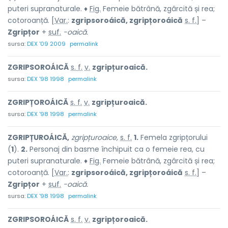
puteri supranaturale. ♦
Fig.
Femeie bătrână, zgârcită și rea;
cotoroanță. [
Var.
:
zgripsoroáică, zgripțoroáică
s. f.
] –
Zgripțor
+
suf.
-oaică.
sursa:
DEX '09 2009
permalink
ZGRIPSOROÁICĂ
s. f.
v.
zgripțuroaică.
sursa:
DEX '98 1998
permalink
ZGRIPȚOROÁICĂ
s. f.
v.
zgripțuroaică.
sursa:
DEX '98 1998
permalink
ZGRIPȚUROÁICĂ,
zgripțuroaice,
s. f.
1.
Femela zgripțorului
(
1
).
2.
Personaj din basme închipuit ca o femeie rea, cu
puteri supranaturale. ♦
Fig.
Femeie bătrână, zgârcită și rea;
cotoroanță. [
Var.
:
zgripsoroáică, zgripțoroáică
s. f.
] –
Zgripțor
+
suf.
-oaică.
sursa:
DEX '98 1998
permalink
ZGRIPSOROÁICĂ
s. f.
v.
zgripțoroaică.