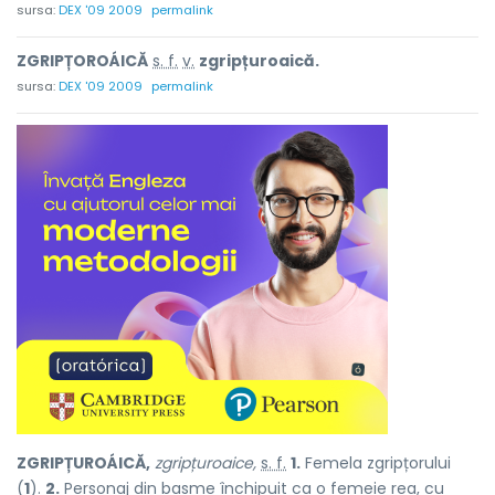
sursa:
DEX '09 2009
permalink
ZGRIPȚOROÁICĂ
s. f.
v.
zgripțuroaică.
sursa:
DEX '09 2009
permalink
ZGRIPȚUROÁICĂ,
zgripțuroaice,
s. f.
1.
Femela zgripțorului
(
1
).
2.
Personaj din basme închipuit ca o femeie rea, cu