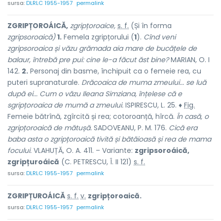
sursa:
DLRLC 1955-1957
permalink
ZGRIPȚOROÁICĂ,
zgripțoroaice,
s. f.
(Și în forma
zgripsoroaică)
1.
Femela zgripțorului (
1
).
Cînd veni
zgripsoroaica și văzu grămada aia mare de bucățele de
balaur, întrebă pre pui: cine le-a făcut ăst bine?
MARIAN, O. I
142.
2.
Personaj din basme, închipuit ca o femeie rea, cu
puteri supranaturale.
Drăcoaica de muma zmeului...
se luă
după ei...
Cum o văzu Ileana Simziana, înțelese că e
sgripțoroaica de mumă a zmeului.
ISPIRESCU, L. 25. ♦
Fig.
Femeie bătrînă, zgîrcită și rea; cotoroanță, hîrcă.
În casă, o
zgripțoroaică de mătușă.
SADOVEANU, P. M. 176.
Cică era
baba asta o zgripțoroaică tivită și bătăioasă și rea de mama
focului.
VLAHUȚĂ, O. A. 411. – Variante:
zgripsoroáică,
zgripțuroáică
(C. PETRESCU, Î. II 121)
s. f.
sursa:
DLRLC 1955-1957
permalink
ZGRIPȚUROÁICĂ
s. f.
v.
zgripțoroaică.
sursa:
DLRLC 1955-1957
permalink