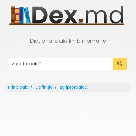
Dicționare ale limbii române
Principala
Definiție
zgripțoroaică