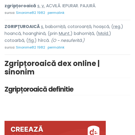
zgripțoro
a
ică
s.
v.
ACVILĂ. IEPURAR. PAJURĂ.
sursa:
Sinonime82 1982
permalink
ZGRIPȚURO
A
ICĂ
s.
baborniță, cotoroanță, hoașcă, (
reg.
)
ho
a
ncă, ho
a
nghină, (prin
Munt.
) bah
o
rniță, (
Mold.
)
coto
a
rbă, (
fig.
) h
î
rcă.
(O ~ nesuferită.)
sursa:
Sinonime82 1982
permalink
Zgripțoroaică dex online |
sinonim
Zgripțoroaică definitie