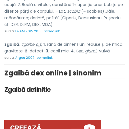
coajă. 2. Boală a vitelor, constând în apariția unor bubițe pe
diferite părți ale corpului. – Lat.
scabia
(= scabies) „râie,
mâncărime; dorință, poftă” (Cipariu, Densusianu, Pușcariu,
cf. DER; DLRM, DEX, MDA).
sursa:
DRAM 2015 2015
permalink
zgaibă,
zgaibe
s. f.
1.
rană de dimensiuni reduse și de mică
gravitate.
2.
defect.
3.
copil mic.
4.
(
er.
,
glum.
) vulvă.
sursa:
Argou 2007
permalink
Zgaibă dex online | sinonim
Zgaibă definitie