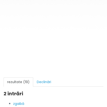
rezultate (19)
Declinări
2 intrări
zgaibă