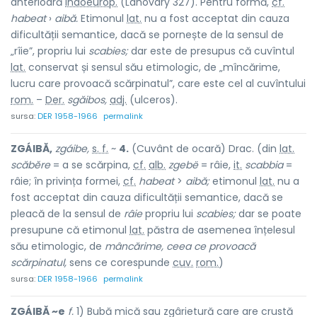
anterioară
indoeurop.
(Lahovary 327). Pentru formă,
cf.
habeat
›
aibă.
Etimonul
lat.
nu a fost acceptat din cauza
dificultății semantice, dacă se pornește de la sensul de
„rîie”, propriu lui
scabies;
dar este de presupus că cuvîntul
lat.
conservat și sensul său etimologic, de „mîncărime,
lucru care provoacă scărpinatul”, care este cel al cuvîntului
rom.
–
Der.
sgăibos,
adj.
(ulceros).
sursa:
DER 1958-1966
permalink
ZGÁIBĂ,
zgáibe,
s. f.
~
4.
(Cuvânt de ocară) Drac. (din
lat.
scăbĕre
= a se scărpina,
cf.
alb.
zgebë
= râie,
it.
scabbia
=
râie; în privința formei,
cf.
habeat
>
aibă;
etimonul
lat.
nu a
fost acceptat din cauza dificultății semantice, dacă se
pleacă de la sensul de
râie
propriu lui
scabies;
dar se poate
presupune că etimonul
lat.
păstra de asemenea înțelesul
său etimologic, de
mâncărime, ceea ce provoacă
scărpinatul,
sens ce corespunde
cuv.
rom.
)
sursa:
DER 1958-1966
permalink
ZGÁIBĂ ~e
f.
1) Bubă mică sau zgârietură care are crustă