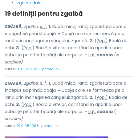
zgaibe dulci
19 definiții pentru
zgaibă
ZGÁIBĂ,
zgaibe,
s. f.
1.
Bubă mică, rană, zgârietură care a
început să prindă coajă. ♦ Coajă care se formează pe o
rană prin închegarea sângelui; zgancă.
2.
(
Pop.
) Boală de
ochi.
3.
(
Pop.
) Boală a vitelor, constând în apariția unor
bubulițe pe diferite părți ale corpului. –
Lat.
scabia
(=
scabies).
sursa:
DEX '09 2009
permalink
ZGÁIBĂ,
zgaibe,
s. f.
1.
Bubă mică, rană, zgârietură care a
început să prindă coajă. ♦ Coajă care se formează pe o
rană prin închegarea sângelui; zgancă.
2.
(
Pop.
) Boală de
ochi.
3.
(
Pop.
) Boală a vitelor, constând în apariția unor
bubulițe pe diferite părți ale corpului. –
Lat.
scăbia
(=
scabies).
sursa:
DEX '98 1998
permalink