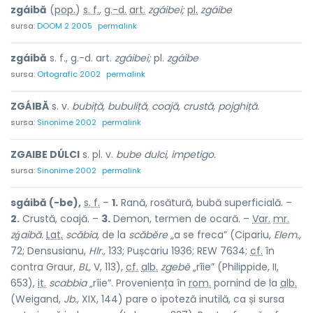
zgáibă
(
pop.
)
s. f.
,
g.-d.
art.
zgáibei;
pl.
zgáibe
sursa:
DOOM 2 2005
permalink
zgáibă
s. f., g.-d. art.
zgáibei;
pl.
zgáibe
sursa:
Ortografic 2002
permalink
ZGÁIBĂ
s. v.
bubiță, bubuliță, coajă, crustă, pojghiță.
sursa:
Sinonime 2002
permalink
ZGAIBE DÚLCI
s. pl. v.
bube dulci, impetigo.
sursa:
Sinonime 2002
permalink
sgáibă (-be),
s. f.
–
1.
Rană, rosătură, bubă superficială. –
2.
Crustă, coajă. –
3.
Demon, termen de ocară. –
Var.
mr.
zǵaibă.
Lat.
scăbia,
de la
scăbĕre
„a se freca” (Cipariu,
Elem.,
72; Densusianu,
Hlr.,
133; Pușcariu 1936; REW 7634;
cf.
în
contra Graur,
BL,
V, 113),
cf.
alb.
zgebë
„rîie” (Philippide, II,
653),
it.
scabbia
„rîie”. Proveniența în
rom.
pornind de la
alb.
(Weigand,
Jb.,
XIX, 144) pare o ipoteză inutilă, ca și sursa