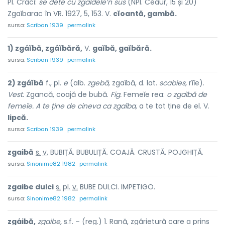
Pl. Cracĭ:
se dete cu zgaĭdele’n sus
(NPl. Ceaur, 15 și 20)
Zgaĭbarac în VR. 1927, 5, 153. V.
cĭoantă, gambă.
sursa:
Scriban 1939
permalink
1) zgáĭbă, zgáĭbără,
V.
gaĭbă, gaĭbără.
sursa:
Scriban 1939
permalink
2) zgáĭbă
f., pl.
e
(alb.
zgebă,
zgaĭbă, d. lat.
scabies,
rîĭe).
Vest.
Zgancă, coajă de bubă.
Fig.
Femeĭe rea:
o zgaĭbă de
femeĭe. A te ține de cineva ca zgaĭba,
a te tot ține de el. V.
lipcă.
sursa:
Scriban 1939
permalink
zg
a
ibă
s.
v.
BUBIȚĂ. BUBULIȚĂ. COAJĂ. CRUSTĂ. POJGHIȚĂ.
sursa:
Sinonime82 1982
permalink
zgaibe d
u
lci
s.
pl.
v.
BUBE DULCI. IMPETIGO.
sursa:
Sinonime82 1982
permalink
zgáibă,
zgaibe,
s.f. – (reg.) 1. Rană, zgârietură care a prins