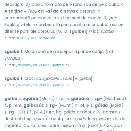
deasupra. 2) Coajă formată pe o rană sau de pe o bubă. ◊
A se ține ~
(sau
ca ~a
)
de cineva
a deranja în
permanență pe cineva; a se ține scai de cineva. 3)
pop.
Boală a vitelor manifestată prin apariția unor bube mici pe
diferite părți ale corpului. [G.-D.
zgaibei
] /<lat.
scabia
sursa:
NODEX 2002
permalink
sgaibă
f. Mold. rană ce a început a prinde coajă. [Lat.
SCABIES].
sursa:
Șăineanu, ed. VI 1929
permalink
sgaibă
f. crac:
cu sgaibele în sus
[V.
gaibă
].
sursa:
Șăineanu, ed. VI 1929
permalink
gáĭbă
și
zgáĭbă
(Munt.) f., pl.
e,
gáĭbără
și
zg-
(Mold. sud)
f., pl.
ere,
gaĭbarác
și
zg-
(Munt.) n., pl.
e,
și
gáĭdă
(Mold.)
și
zg-
(Olt.) f., pl.
e
(turc. bg.
gáĭda,
cimpoĭ, cuv. transmis
de Arabĭ d. sp.
gaita,
cimpoĭ, piem.
gaida,
long.
gaida,
vîrf de
săgeată. Cp. cu
fluier,
care înseamnă și „țurloĭ”).
Fam. Iron.