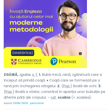
ZGÁIBĂ,
zgaibe,
s. f.
1.
Bubă mică, rană, zgârietură care a
început să prindă coajă. ♦ Coajă care se formează pe o
rană prin închegarea sângelui.
2.
(
Pop.
) Boală de ochi.
3.
(
Pop.
) Boală a vitelor, constând în apariția unor bubulițe pe
diferite părți ale corpului. –
Lat.
scabia
(=
scabies
).
sursa:
DLRM 1958
permalink