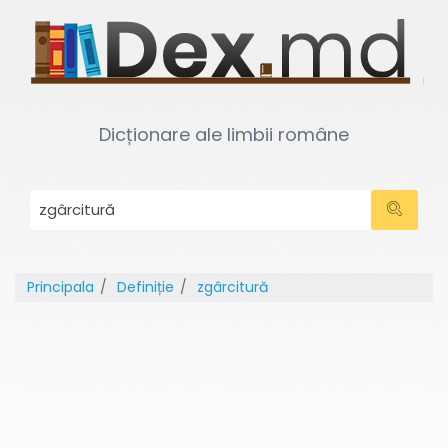
Dicționare ale limbii române
Principala
Definiție
zgârcitură