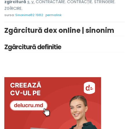
zgircit
u
ră
s.
v.
CONTRACTARE. CONTRACȚIE. STRÎNGERE.
ZGÎRCIRE.
sursa:
Sinonime82 1982
permalink
Zgârcitură dex online | sinonim
Zgârcitură definitie