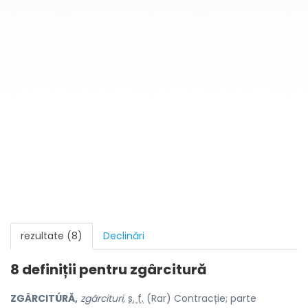
rezultate (8)
Declinări
8 definiții pentru
zgârcitură
ZGÂRCITÚRĂ,
zgârcituri,
s. f.
(Rar) Contracție; parte