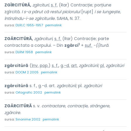
ZGÎRCITÚRĂ,
zgîrcituri,
s. f.
(Rar) Contracție; porțiune
zgîrcită.
I s-a părut că
restul piciorului
[rupt]
i se lungește,
întinzîndu-i-se zgîrciturile.
SAHIA, N. 37.
sursa:
DLRLC 1955-1957
permalink
ZGÂRCITÚRĂ,
zgârcituri,
s. f.
(Rar) Contracție; parte
1
contractata a corpului. – Din
zgârci
+
suf.
-(i)tură.
sursa:
DLRM 1958
permalink
zgârcitúră
(
înv.
pop.
)
s. f.
,
g.-d.
art.
zgărcitúrii;
pl.
zgârcitúri
sursa:
DOOM 2 2005
permalink
zgârcitúră
s. f., g.-d. art.
zgârcitúrii;
pl.
zgârcitúri
sursa:
Ortografic 2002
permalink
ZGÂRCITÚRĂ
s. v.
contractare, contracție, strângere,
zgârcire.
sursa:
Sinonime 2002
permalink