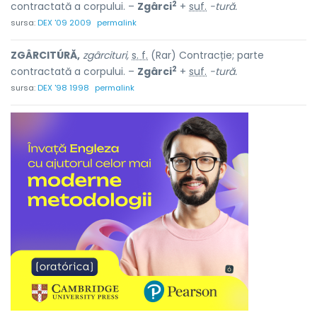
2
contractată a corpului. –
Zgârci
+
suf.
-tură.
sursa:
DEX '09 2009
permalink
ZGÂRCITÚRĂ,
zgârcituri,
s. f.
(Rar) Contracție; parte
2
contractată a corpului. –
Zgârci
+
suf.
-tură.
sursa:
DEX '98 1998
permalink