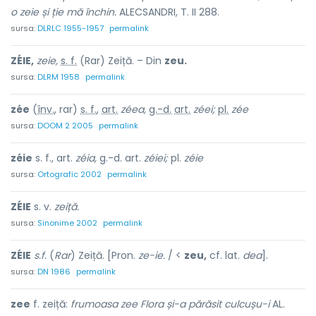
o zeie și ție mă închin.
ALECSANDRI, T. II 288.
sursa:
DLRLC 1955-1957
permalink
ZÉIE,
zeie,
s. f.
(Rar) Zeiță. – Din
zeu.
sursa:
DLRM 1958
permalink
zée
(
înv.
, rar)
s. f.
,
art.
zéea,
g.-d.
art.
zéei;
pl.
zée
sursa:
DOOM 2 2005
permalink
zéie
s. f., art.
zéia,
g.-d. art.
zéiei;
pl.
zéie
sursa:
Ortografic 2002
permalink
ZÉIE
s. v.
zeiță.
sursa:
Sinonime 2002
permalink
ZÉIE
s.f.
(
Rar
) Zeiță. [Pron.
ze-ie.
/ <
zeu,
cf. lat.
dea
].
sursa:
DN 1986
permalink
zee
f. zeiță:
frumoasa zee Flora și-a părăsit culcușu-i
AL.