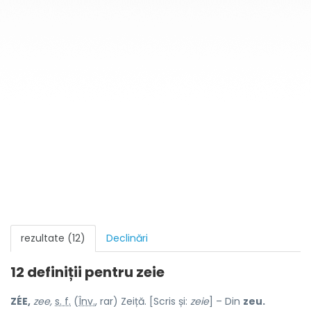
rezultate (12)
Declinări
12 definiții pentru
zeie
ZÉE,
zee,
s. f.
(
Înv.
, rar) Zeiță. [Scris și:
zeie
] – Din
zeu.