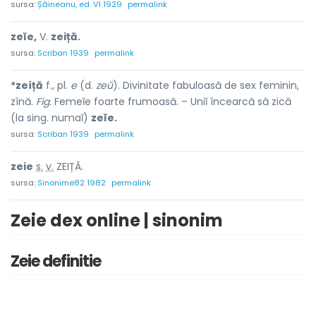
sursa:
Șăineanu, ed. VI 1929
permalink
zeĭe,
V.
zeiță.
sursa:
Scriban 1939
permalink
*zeíță
f., pl.
e
(d.
zeŭ
). Divinitate fabuloasă de sex feminin,
zînă.
Fig.
Femeĭe foarte frumoasă. – Uniĭ încearcă să zică
(la sing. numaĭ)
zeĭe.
sursa:
Scriban 1939
permalink
z
e
ie
s.
v.
ZEIȚĂ.
sursa:
Sinonime82 1982
permalink
Zeie dex online | sinonim
Zeie definitie