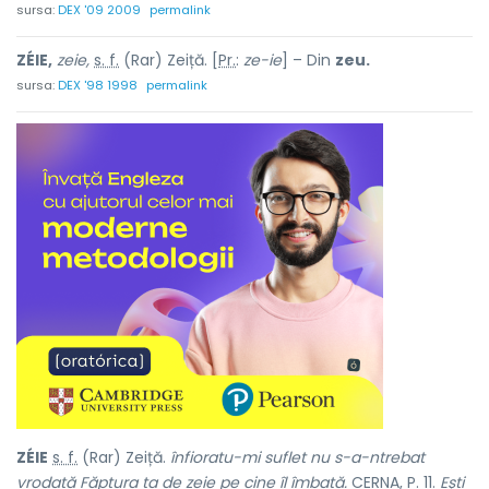
sursa:
DEX '09 2009
permalink
ZÉIE,
zeie,
s. f.
(Rar) Zeiță. [
Pr.
:
ze-ie
] – Din
zeu.
sursa:
DEX '98 1998
permalink
ZÉIE
s. f.
(Rar) Zeiță.
înfioratu-mi suflet nu s-a-ntrebat
vrodată Făptura ta de zeie pe cine îl îmbată.
CERNA, P. 11.
Ești