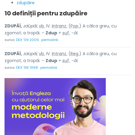
zdupăire
10 definiții pentru
zdupăire
ZDUPĂÍ,
zdúpăi,
vb.
IV.
Intranz.
(
Pop.
) A călca greu, cu
zgomot; a tropăi. –
Zdup
+
suf.
-ăi.
sursa:
DEX '09 2009
permalink
ZDUPĂÍ,
zdúpăi,
vb.
IV.
Intranz.
(
Reg.
) A călca greu, cu
zgomot; a tropăi. –
Zdup
+
suf.
-ăi.
sursa:
DEX '98 1998
permalink