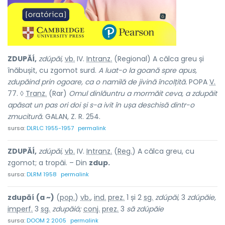
ZDUPĂÍ,
zdúpăi,
vb.
IV.
Intranz.
(Regional) A călca greu și
înăbușit, cu zgomot surd.
A luat-o la goană spre apus,
zdupăind prin ogoare, ca o namilă de jivină încolțită.
POPA
V.
77. ◊
Tranz.
(Rar)
Omul dinlăuntru a mormăit ceva, a zdupăit
apăsat un pas ori doi și s-a ivit în ușa deschisă dintr-o
zmucitură.
GALAN, Z. R. 254.
sursa:
DLRLC 1955-1957
permalink
ZDUPĂÍ,
zdúpăi,
vb.
IV.
Intranz.
(
Reg.
) A călca greu, cu
zgomot; a tropăi. – Din
zdup.
sursa:
DLRM 1958
permalink
zdupăí
(a ~)
(
pop.
)
vb.
,
ind.
prez.
1 și 2
sg.
zdúpăi,
3
zdúpăie,
imperf.
3
sg.
zdupăiá;
conj.
prez.
3
să zdúpăie
sursa:
DOOM 2 2005
permalink