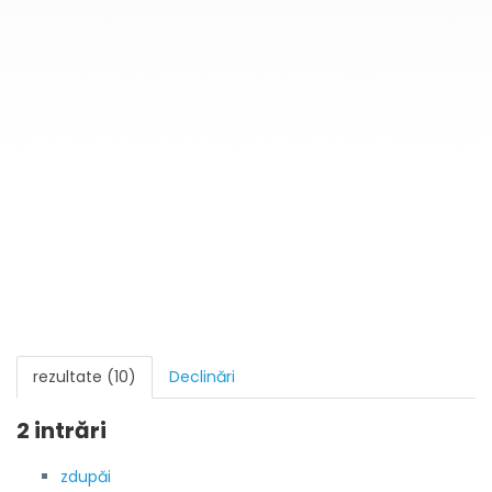
rezultate (10)
Declinări
2 intrări
zdupăi