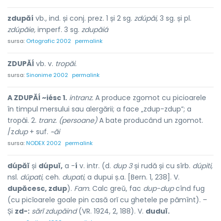
zdupăí
vb., ind. și conj. prez. 1 și 2 sg.
zdúpăi,
3 sg. și pl.
zdúpăie,
imperf. 3 sg.
zdupăiá
sursa:
Ortografic 2002
permalink
ZDUPĂÍ
vb. v.
tropăi.
sursa:
Sinonime 2002
permalink
A ZDUPĂÍ ~iésc 1.
intranz.
A produce zgomot cu picioarele
în timpul mersului sau alergării; a face „zdup-zdup”; a
tropăi. 2.
tranz. (persoane)
A bate producând un zgomot.
/z
dup
+ suf.
~ăi
sursa:
NODEX 2002
permalink
dúpăĭ
și
dúpuĭ,
a -
í
v. intr. (d.
dup 3
și rudă și cu sîrb.
dúpiti,
nsl.
dúpati,
ceh.
dupati,
a dupui ș.a. [Bern. 1, 238]. V.
dupăcesc, zdup
).
Fam.
Calc greŭ, fac
dup-dup
cînd fug
(cu picĭoarele goale pin casă orĭ cu ghetele pe pămînt). –
Și
zd-:
sărĭ zdupăind
(VR. 1924, 2, 188). V.
duduĭ.