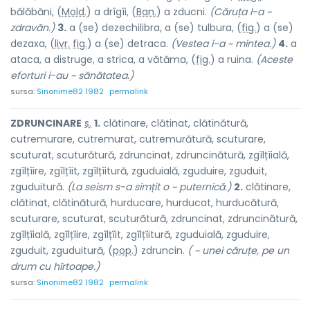
bălăbăni, (
Mold.
) a drîgîi, (
Ban.
) a zducni.
(Căruța l-a ~
zdravăn.)
3.
a (se) dezechilibra, a (se) tulbura, (
fig.
) a (se)
dezaxa, (
livr.
fig.
) a (se) detraca.
(Vestea i-a ~ mintea.)
4.
a
ataca, a distruge, a strica, a vătăma, (
fig.
) a ruina.
(Aceste
eforturi i-au ~ sănătatea.)
sursa:
Sinonime82 1982
permalink
ZDRUNCIN
A
RE
s.
1.
clătinare, clătinat, clătinătură,
cutremurare, cutremurat, cutremurătură, scuturare,
scuturat, scuturătură, zdruncinat, zdruncinătură, zgîlțîială,
zgîlțîire, zgîlțîit, zgîlțîitură, zguduială, zguduire, zguduit,
zguduitură.
(La seism s-a simțit o ~ puternică.)
2.
clătinare,
clătinat, clătinătură, hurducare, hurducat, hurducătură,
scuturare, scuturat, scuturătură, zdruncinat, zdruncinătură,
zgîlțîială, zgîlțîire, zgîlțîit, zgîlțîitură, zguduială, zguduire,
zguduit, zguduitură, (
pop.
) zdr
u
ncin.
( ~ unei căruțe, pe un
drum cu hîrtoape.)
sursa:
Sinonime82 1982
permalink