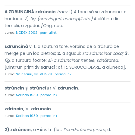
A ZDRUNCINÁ zdrúncin
tranz.
1) A face să se zdruncine; a
hurduca. 2)
fig. (convingeri, concepții etc.)
A clătina din
temelii; a zgudui. /Orig. nec.
sursa:
NODEX 2002
permalink
sdruncinà
v.
1.
a scutura tare, vorbind de o trăsură ce
merge pe un loc pietros;
2.
a sgudui:
s’a sdruncinat casa;
3.
fig.
a turbura foarte:
și-a sdruncinat mințile, sănătatea.
[Dintr’un primitiv
sdrucì:
cf. it. SDRUCCIOLARE, a aluneca].
sursa:
Șăineanu, ed. VI 1929
permalink
strúncin
și
strúncĭur
V.
zdruncin.
sursa:
Scriban 1939
permalink
zdrî́ncin,
V.
zdruncin.
sursa:
Scriban 1939
permalink
2) zdrúncin,
a
-á
v. tr. (lat.
*ex-derúncino, -áre,
d.