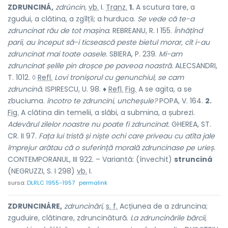
ZDRUNCINÁ,
zdrúncin,
vb.
I.
Tranz.
1.
A scutura tare, a
zgudui, a clătina, a zgîlțîi; a hurduca.
Se vede că te-a
zdruncinat rău de tot mașina.
REBREANU, R. I 155.
Înhățînd
parii, au început să-i ticsească peste bietul morar, cît i-au
zdruncinat mai toate oasele.
SBIERA, P. 239.
Mi-am
zdruncinat șelile pin droșce pe paveoa noastră.
ALECSANDRI,
T. 1012. ◊
Refl.
Lovi tronișorul cu genunchiul, se cam
zdruncină.
ISPIRESCU, U. 98. ♦
Refl.
Fig.
A se agita, a se
zbuciuma.
încotro te zdruncini, uncheșule?
POPA, V. 164.
2.
Fig.
A clătina din temelii, a slăbi, a submina, a șubrezi.
Adevărul zilelor noastre nu poate fi zdruncinat.
GHEREA, ST.
CR. II 97.
Fața lui tristă și niște ochi care priveau cu atîta jale
împrejur arătau că o suferință morală zdruncinase pe urieș.
CONTEMPORANUL, III 922. – Variantă: (învechit)
strunciná
(NEGRUZZI, S. I 298)
vb.
I.
sursa:
DLRLC 1955-1957
permalink
ZDRUNCINÁRE,
zdruncinări,
s. f.
Acțiunea de
a zdruncina
;
zguduire, clătinare, zdruncinătură.
La zdruncinările bărcii,