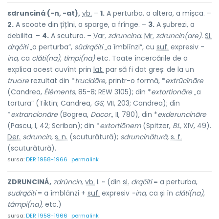
sdrunciná (-n, -at),
vb.
–
1.
A perturba, a altera, a mișca. –
2.
A scoate din țîțîni, a sparge, a frînge. –
3.
A șubrezi, a
debilita. –
4.
A scutura. –
Var.
zdruncina.
Mr.
zdruncin(are).
Sl.
drąčiti
„a perturba”,
sŭdrąčiti
„a îmblînzi”, cu
suf.
expresiv -
ina,
ca
clăti(na), tîmpi(na)
etc. Toate încercările de a
explica acest cuvînt prin
lat.
par să fi dat greș: de la un
trucῑre
rezultat din *
trucidāre,
printr-o formă, *
extrūcĭnāre
(Candrea,
Éléments,
85-8; REW 3105); din *
extortionāre
„a
tortura” (Tiktin; Candrea,
GS,
VII, 203; Candrea); din
*
extrancionāre
(Bogrea,
Dacor.,
II, 780), din *
exderuncināre
(Pascu, I, 42; Scriban); din *
extortiōnem
(Spitzer,
BL,
XIV, 49).
Der.
sdruncin,
s. n.
(scuturătură);
sdruncinătură,
s. f.
(scuturătură).
sursa:
DER 1958-1966
permalink
ZDRUNCINÁ,
zdrúncin,
vb.
I. ~ (din
sl.
drąčiti
= a perturba,
sudrąčiti
= a îmblânzi +
suf.
expresiv
-ina,
ca și în
clăti(na),
tâmpi(na),
etc.)
sursa:
DER 1958-1966
permalink