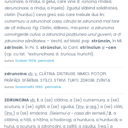
runcinare,
a rîndui, a gelui, care vine d.
rúncina,
rîndea;
deruncinare,
a rîndui, a înșela). Zguduĭ slăbind soliditatea,
clatin (hurduc) ceva greŭ saŭ care trebuĭe dus lin:
cutremuru a zdruncinat casa, căruța te zdruncină maĭ tare
de cît trăsura. Fig.
Clatin, slăbesc, micșorez:
a zdruncina
convingerile cuĭva, a zdruncina pozițiunea unuĭ guvern, a-țĭ
zdruncina sănătatea.
– Vechĭ, azĭ Mold. pop.
strúncin,
în Ml.
zdrîncin.
În Ps. S.
strúncĭur,
la Cant.
strîncĭun
și
-cen
(cp. cu lat.
*extruncĭnare,
d.
truncus,
trunchĭ).
sursa:
Scriban 1939
permalink
zdruncin
a
vb.
v.
CLĂTINA. DISTRUGE. NIMICI. POTOPI.
PRĂPĂDI. SFĂRÎMA. STÎLCI. STRIVI. TURTI. ZDROBI. ZVÎNTA.
sursa:
Sinonime82 1982
permalink
ZDRUNCIN
A
vb.
1.
a (se) clătina, a (se) cutremura, a (se)
scutura, a (se) zgîlțîi, a (se) zgudui, (
înv.
și
reg.
) a (se) clăti,
(
înv.
) a (se) smăcina.
(Seismul a ~ casa din temelii.)
2.
a
clătina, a hîțîi, a hîțîna, a hodorogi, a hurduca, a hurducăi, a
hurui, a scutura, a zdroncăni, a zgîlțîi, a zgudui, (
reg.
) a