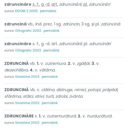
zdruncináre
s. f.
,
g.-d.
art.
zdruncinắrii;
pl.
zdruncinắri
sursa:
DOOM 2 2005
permalink
zdrunciná
vb., ind. prez. 1 sg.
zdrúncin,
3 sg. și pl.
zdrúncină
sursa:
Ortografic 2002
permalink
zdruncináre
s. f., g.-d. art.
zdruncinării;
pl.
zdruncinări
sursa:
Ortografic 2002
permalink
ZDRUNCINÁ
vb.
1.
v.
cutremura.
2.
v.
zgâlțâi.
3.
v.
dezechilibra.
4.
v.
vătăma.
sursa:
Sinonime 2002
permalink
ZDRUNCINÁ
vb. v.
clătina, distruge, nimici, potopi, prăpădi,
sfărâma, stâlci, strivi, turti, zdrobi, zvânta.
sursa:
Sinonime 2002
permalink
ZDRUNCINÁRE
s.
1.
v.
cutremurătură.
2.
v.
hurducătură.
sursa:
Sinonime 2002
permalink