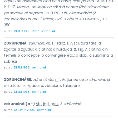
capul i se bălăbănea cînd pe o parte, cînd pe alta.
DUIMITRIU,
P. F. 17.
Marea... se liniști ca săi mă poarte fără zdruncinare
pe spatele ei departe.
La TDRG.
Oh! cîte supărări Și
zdruncinări! Drumu-i stricat, Caii-s căzuți.
ALECSANDRI, T. I
350.
sursa:
DLRLC 1955-1957
permalink
ZDRUNCINÁ,
zdrúncin,
vb.
I.
Tranz.
1.
A scutura tare, a
zgâlțâi, a zgudui; a clătina; a hurduca.
2.
Fig.
A clătina din
temelii o concepție, o convingere etc.; a slăbi, a submina, a
șubrezi.
sursa:
DLRM 1958
permalink
ZDRUNCINÁRE,
zdruncinări,
s. f.
Acțiunea de
a zdruncina
și
rezultatul ei; zguduire; zbucium, tulburare.
sursa:
DLRM 1958
permalink
zdrunciná
(a ~)
vb.
,
ind.
prez.
3
zdrúncină
sursa:
DOOM 2 2005
permalink