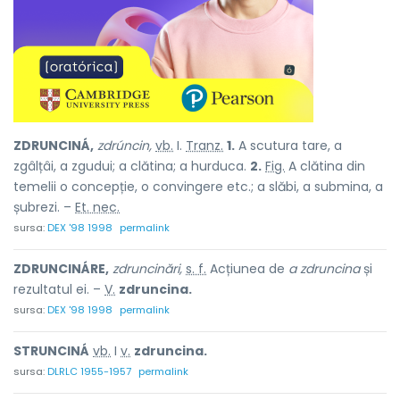
ZDRUNCINÁ,
zdrúncin,
vb.
I.
Tranz.
1.
A scutura tare, a
zgâlțâi, a zgudui; a clătina; a hurduca.
2.
Fig.
A clătina din
temelii o concepție, o convingere etc.; a slăbi, a submina, a
șubrezi. –
Et. nec.
sursa:
DEX '98 1998
permalink
ZDRUNCINÁRE,
zdruncinări,
s. f.
Acțiunea de
a zdruncina
și
rezultatul ei. –
V.
zdruncina.
sursa:
DEX '98 1998
permalink
STRUNCINÁ
vb.
I
v.
zdruncina.
sursa:
DLRLC 1955-1957
permalink