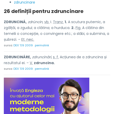
zdruncinare
26 definiții pentru
zdruncinare
ZDRUNCINÁ,
zdrúncin,
vb.
I.
Tranz.
1.
A scutura puternic, a
zgâlțâi, a zgudui; a clătina; a hurduca.
2.
Fig.
A clătina din
temelii o concepție, o convingere etc.; a slăbi, a submina, a
șubrezi. –
Et. nec.
sursa:
DEX '09 2009
permalink
ZDRUNCINÁRE,
zdruncinări,
s. f.
Acțiunea de a zdruncina și
rezultatul ei. –
V.
zdruncina.
sursa:
DEX '09 2009
permalink