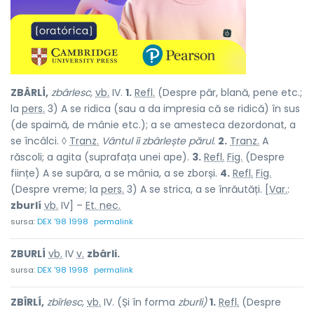
ZBÂRLÍ,
zbârlesc,
vb.
IV.
1.
Refl.
(Despre păr, blană, pene etc.;
la
pers.
3) A se ridica (sau a da impresia că se ridică) în sus
(de spaimă, de mânie etc.); a se amesteca dezordonat, a
se încâlci. ◊
Tranz.
Vântul îi zbârlește părul.
2.
Tranz.
A
răscoli; a agita (suprafața unei ape).
3.
Refl.
Fig.
(Despre
ființe) A se supăra, a se mânia, a se zborși.
4.
Refl.
Fig.
(Despre vreme; la
pers.
3) A se strica, a se înrăutăți. [
Var.
:
zburlí
vb.
IV] –
Et. nec.
sursa:
DEX '98 1998
permalink
ZBURLÍ
vb.
IV
v.
zbârli.
sursa:
DEX '98 1998
permalink
ZBÎRLÍ,
zbîrlesc,
vb.
IV. (Și în forma
zburli)
1.
Refl.
(Despre