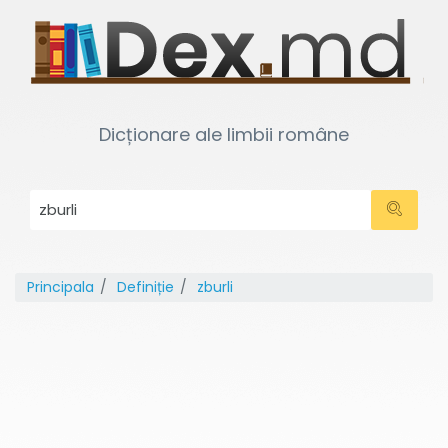
Dicționare ale limbii române
Principala
Definiție
zburli