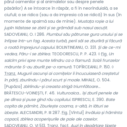
părul oamenilor și al animalelor sau despre penele
păsărilor) A se întoarce în răspăr, a fi în neorînduială, a se
ciufuli; a se ridica (sau a da impresia că se ridică) în sus (în
momente de spaimă sau de mînie).
Mustața roșie a lui
jupîn Năstase se zbirii și se grămădi sub nasul ascuțit.
SADOVEANU, O. I 286.
Plumbul său pătrunse gura ursului și se
înfipse într-un fag. Acesta turbă, perii săi se zburliră și făcură
o roată împrejurul capului.
BOLINTINEANU, O. 331.
Și de ce-mi
vedea, Păru-i se zbîrlea.
TEODORESCU, P. P. 423. ◊
Fig.
Un
salcîm privi spre munte Mîndru ca o flamură. Solzii frunzelor
mărunte S-au zburlit pe-o ramură.
TOPÎRCEANU, P. 150. ◊
Tranz.
Mugurii ascunși ai cornițelor îi încucuiaseră creștetul
în părți, zburlindu-i părul scurt și moale.
MIHALE, O. 504.
[Pupăza]
zbîrlindu-și creasta strigă triumfătoare...
BRĂTESCU-VOINEȘTI, F. 46.
Vulturoaica... își zburli penele de
pe dînsa și puse gînd rău copilului.
ISPIRESCU, E. 390.
Bate
copita de pămînt, Zburlește coama, s-altă, in lături se
izbește.
ALECSANDRI, P. III 287.
Fig.
[Vîntul]
învăluia și frămînta
copacii, zbîrlea acoperișurile de paie ale caselor.
SADOVEANU, O. VI 513.
Tranz. fact.
Auzi în depărtare țipete