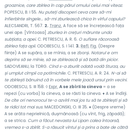
groaznice, care zbîrlea în cap părul omului celui mai viteaz.
POPESCU, B. I 55.
Nu puteți discoperi ceva care să-mi
înfierbînte sîngele... să-mi zburlească chica în vîrful capului?
ALECSANDRI, T. 567.
2.
Tranz.
A face să se încrețească fața
unei ape. [Vîntoasa]
zburlea in crețuri mărunte unda
subțiata, a apei.
C. PETRESCU, A. R. 6.
O suflare răcoroasă
zbîrlea fața apii.
ODOBESCU, S. I 141.
3.
Refl.
Fig.
(Despre
ființe) A se supăra, a se mînia, a se zborși.
Notarul e om
deprins să se mînie, să se zbîrlească și să bată din picior.
SADOVEANU, la TDRG.
Cînd s-a zburlit odată vodă Sturza, au
și umplut cîmpii ca potîrnichile.
C. PETRESCU, A. R. 24.
N-ai să
te zbîrlești bănuind că în vorbele mele joacă ursul prin vecini.
ODOBESCU, S. III 158. ◊
Expr.
A se zbîrli la cineva
= a se
repezi (cu vorba) la cineva, a se răsti la cineva. ♦ A se îndîrji.
De cîte ori nenorocul te-o azvîrli mai jos tu să te zbîrlești și să
te ridici tot mai sus.
MACEDONSKI, O. III 35. ♦ (Despre vreme)
A se arăta neprielnică, dușmănoasă (cu vînt, frig, zăpadă);
a se strica.
Cum a făcut nevasta lui Lipan calea întoarsă,
vremea s-a zbîrlit. S-a răsucit vîntul și a prins a bate de cătră