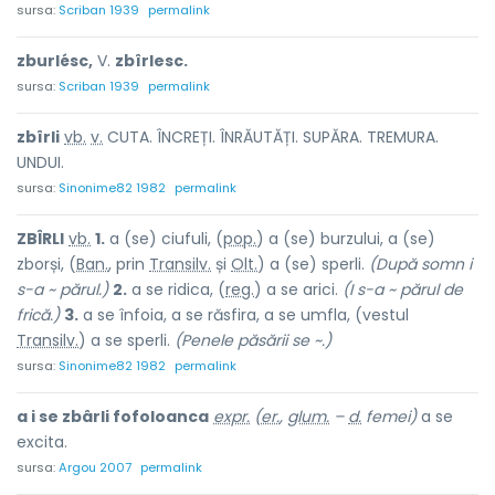
sursa:
Scriban 1939
permalink
zburlésc,
V.
zbîrlesc.
sursa:
Scriban 1939
permalink
zbîrl
i
vb.
v.
CUTA. ÎNCREȚI. ÎNRĂUTĂȚI. SUPĂRA. TREMURA.
UNDUI.
sursa:
Sinonime82 1982
permalink
ZBÎRL
I
vb.
1.
a (se) ciufuli, (
pop.
) a (se) burzului, a (se)
zborși, (
Ban.
, prin
Transilv.
și
Olt.
) a (se) sperli.
(După somn i
s-a ~ părul.)
2.
a se ridica, (
reg.
) a se arici.
(I s-a ~ părul de
frică.)
3.
a se înfoia, a se răsfira, a se umfla, (vestul
Transilv.
) a se sperli.
(Penele păsării se ~.)
sursa:
Sinonime82 1982
permalink
a i se zbârli fofoloanca
expr.
(
er.
,
glum.
–
d.
femei)
a se
excita.
sursa:
Argou 2007
permalink