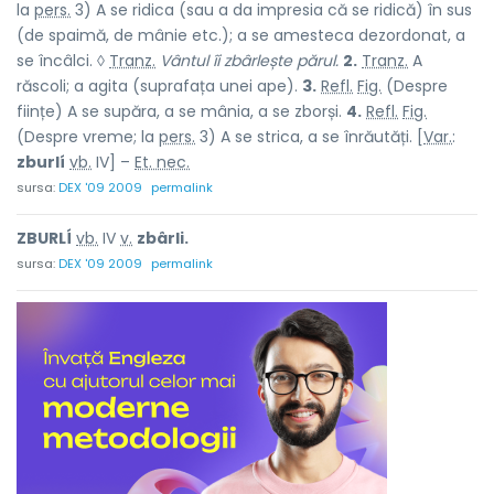
la
pers.
3) A se ridica (sau a da impresia că se ridică) în sus
(de spaimă, de mânie etc.); a se amesteca dezordonat, a
se încâlci. ◊
Tranz.
Vântul îi zbârlește părul.
2.
Tranz.
A
răscoli; a agita (suprafața unei ape).
3.
Refl.
Fig.
(Despre
ființe) A se supăra, a se mânia, a se zborși.
4.
Refl.
Fig.
(Despre vreme; la
pers.
3) A se strica, a se înrăutăți. [
Var.
:
zburlí
vb.
IV] –
Et. nec.
sursa:
DEX '09 2009
permalink
ZBURLÍ
vb.
IV
v.
zbârli.
sursa:
DEX '09 2009
permalink