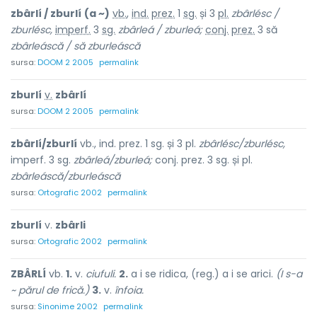
zbârlí / zburlí
(a ~)
vb.
,
ind.
prez.
1
sg.
și 3
pl.
zbârlésc /
zburlésc,
imperf.
3
sg.
zbârleá / zburleá;
conj.
prez.
3 să
zbârleáscă / să zburleáscă
sursa:
DOOM 2 2005
permalink
zburlí
v.
zbârlí
sursa:
DOOM 2 2005
permalink
zbârlí/zburlí
vb., ind. prez. 1 sg. și 3 pl.
zbârlésc/zburlésc,
imperf. 3 sg.
zbârleá/zburleá;
conj. prez. 3 sg. și pl.
zbârleáscă/zburleáscă
sursa:
Ortografic 2002
permalink
zburlí
v.
zbârli
sursa:
Ortografic 2002
permalink
ZBÂRLÍ
vb.
1.
v.
ciufuli.
2.
a i se ridica, (reg.) a i se arici.
(I s-a
~ părul de frică.)
3.
v.
înfoia.
sursa:
Sinonime 2002
permalink