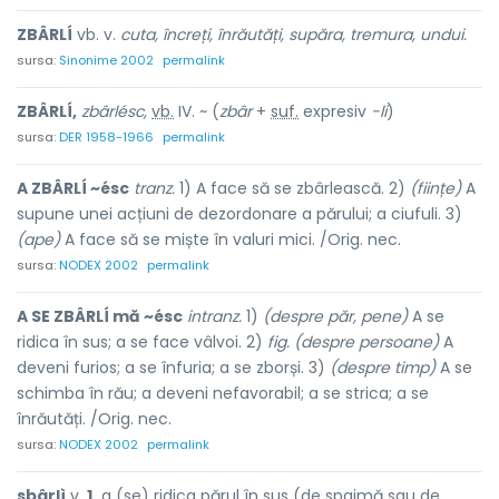
ZBÂRLÍ
vb. v.
cuta, încreți, înrăutăți, supăra, tremura, undui.
sursa:
Sinonime 2002
permalink
ZBÂRLÍ,
zbârlésc,
vb.
IV. ~ (
zbâr
+
suf.
expresiv
-li
)
sursa:
DER 1958-1966
permalink
A ZBÂRLÍ ~ésc
tranz.
1) A face să se zbârlească. 2)
(ființe)
A
supune unei acțiuni de dezordonare a părului; a ciufuli. 3)
(ape)
A face să se miște în valuri mici. /Orig. nec.
sursa:
NODEX 2002
permalink
A SE ZBÂRLÍ mă ~ésc
intranz.
1)
(despre păr, pene)
A se
ridica în sus; a se face vâlvoi. 2)
fig. (despre persoane)
A
deveni furios; a se înfuria; a se zborși. 3)
(despre timp)
A se
schimba în rău; a deveni nefavorabil; a se strica; a se
înrăutăți. /Orig. nec.
sursa:
NODEX 2002
permalink
sbârlì
v.
1.
a (se) ridica părul în sus (de spaimă sau de