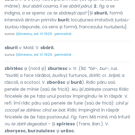
mânie):
leul sbârli coama, îi se sbârli părul;
2.
fig.
a se
indigna, a se speria:
ce te sbârlești așa?
[Și
sburli,
formă
intensivă dintr
u
n primitiv
burlì:
locuțiunea imitativă
țurloiu-
burloiu
răspunde, ca sens și formă, francezului
hurluberlu
].
sursa:
Șăineanu, ed. VI 1929
permalink
sburlì
v. Mold. V.
sbârli.
sursa:
Șăineanu, ed. VI 1929
permalink
zbîrlésc
și (nord și)
zburlesc
v. tr. (îld.
*bir-, bur-,
rus.
*burlitĭ,
a face tărăboĭ,
burlivyĭ,
furtunos, zbîrlit; cr.
brljati,
a
răscoli, a scotoci. V.
zborăsc
și
bură
). Ridic păru saŭ
penele de mînie (saŭ de frică):
leu îșĭ zbîrlește coama.
Rîdic
firicelele de pe fața unuĭ postav împingîndu-le în răspăr. V.
refl. Îmĭ rîdic păru saŭ penele de furie (saŭ de frică):
cîniĭ și
cocoșiĭ se zbîrlesc cînd se bat.
Rîdic împingînd în răspăr
firicelele de ăe fața postavuluĭ.
Fig. Fam.
Mă mîniĭ, mă înfuriĭ:
nu te zbîrli degeaba!
– Și
spîrlesc
(Trans. Ban.). V.
zborșesc, burzuluĭesc
și
urăsc.