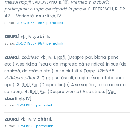
miezul nopții.
SADOVEANU, B. 161.
Vremea s-a zburlit
pretimpuriu cu spic de zăpadă în ploaie,
C. PETRESCU, R. DR.
47. – Variantă:
zburlí
vb.
IV.
sursa:
DLRLC 1955-1957
permalink
ZBURLÍ
vb.
IV
v.
zbîrli.
sursa:
DLRLC 1955-1957
permalink
ZBÂRLÍ,
zbârlesc,
vb.
IV.
1.
Refl.
(Despre păr, blană, pene
etc.) A se ridica (sau a da impresia că se ridică) în sus (de
spaimă, de mânie etc.); a se ciufuli. ◊
Tranz.
Vântul îi
zbârlește părul.
2.
Tranz.
A răscoli; a agita (suprafața unei
ape).
3.
Refl.
Fig.
(Despre ființe) A se supăra, a se mânia, a
se zborși.
4.
Refl.
Fig.
(Despre vreme) A se strica. [
Var.
:
zburlí
vb.
IV]
sursa:
DLRM 1958
permalink
ZBURLÍ
vb.
IV.
v.
zbârli.
sursa:
DLRM 1958
permalink