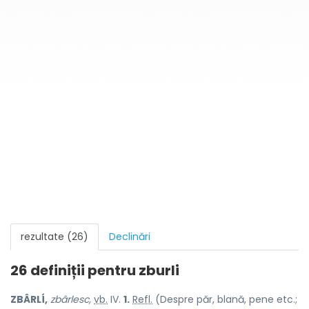
rezultate (26)
Declinări
26 definiții pentru
zburli
ZBÂRLÍ,
zbârlesc,
vb.
IV.
1.
Refl.
(Despre păr, blană, pene etc.;