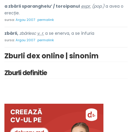
a zbârli sparanghelu’ / toroipanul
expr.
(pop.)
a avea o
erecție.
sursa:
Argou 2007
permalink
zbârli,
zbârlesc
v. r.
a se enerva, a se înfuria
sursa:
Argou 2007
permalink
Zburli dex online | sinonim
Zburli definitie