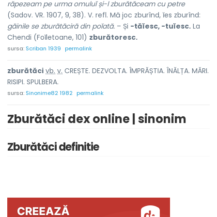
răpezeam pe urma omuluĭ și-l zburătăceam cu petre
(Sadov. VR. 1907, 9, 38). V. refl. Mă joc zburînd, ĭes zburînd:
găinile se zburătăciră din poĭată.
– Și
-tăĭesc, -tuĭesc.
La
Chendi (Foĭletoane, 101)
zburătoresc.
sursa:
Scriban 1939
permalink
zburătăc
i
vb.
v.
CREȘTE. DEZVOLTA. ÎMPRĂȘTIA. ÎNĂLȚA. MĂRI.
RISIPI. SPULBERA.
sursa:
Sinonime82 1982
permalink
Zburătăci dex online | sinonim
Zburătăci definitie