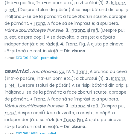
(într-o pasăre, într-un pom etc.); a zburătui (
1
).
2.
Intranz.
și
refl.
(Despre stoluri de păsări) A se risipi bătând din aripi și
înălțându-se de la pământ; a face zboruri scurte, aproape
de pământ. ♦
Tranz.
A face să se împrăștie; a spulbera.
Vântul zburătăcește frunzele.
3.
Intranz.
și
refl.
(Despre pui;
p. ext.
despre copii) A se dezvolta, a crește; a căpăta
independență; a se răzleți.
4.
Tranz.
Fig.
A ajuta pe cineva
să-și facă un rost în viață. – Din
zbura.
sursa:
DEX '09 2009
permalink
ZBURĂTĂCÍ,
zburătăcesc,
vb.
IV.
1.
Tranz.
A arunca cu ceva
(într-o pasăre, într-un pom etc.); a zburătui (
1
).
2.
Intranz.
și
refl.
(Despre stoluri de păsări) A se risipi bătând din aripi și
înălțându-se de la pământ; a face zboruri scurte, aproape
de pământ. ♦
Tranz.
A face să se împrăștie; a spulbera.
Vântul zburătăcește frunzele.
3.
Intranz.
și
refl.
(Despre pui;
p. ext.
despre copii) A se dezvolta, a crește; a căpăta
independență; a se răzleți. ♦
Tranz.
Fig.
A ajuta pe cineva
să-și facă un rost în viață. – Din
zbura.
sursa:
DEX '98 1998
permalink