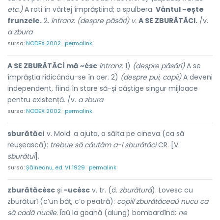
etc.)
A roti în vârtej împrăștiind; a spulbera.
Vântul ~ește
frunzele.
2.
intranz. (despre păsări) v.
A SE ZBURĂTĂCI.
/v.
a zbura
sursa:
NODEX 2002
permalink
A SE ZBURĂTĂCÍ mă ~ésc
intranz.
1)
(despre păsări)
A se
împrăștia ridicându-se în aer. 2)
(despre pui, copii)
A deveni
independent, fiind în stare să-și câștige singur mijloace
pentru existență. /v.
a zbura
sursa:
NODEX 2002
permalink
sburătăcì
v. Mold. a ajuta, a sălta pe cineva (ca să
reușească):
trebue să căutăm a-l sburătăci
CR. [V.
sburătuì
].
sursa:
Șăineanu, ed. VI 1929
permalink
zburătăcésc
și
-ucésc
v. tr. (d.
zburătură
). Lovesc cu
zburăturĭ (c’un băț, c’o peatră):
copiiĭ zburătăceaŭ nucu ca
să cadă nucile.
Ĭaŭ la goană (alung) bombardînd:
ne