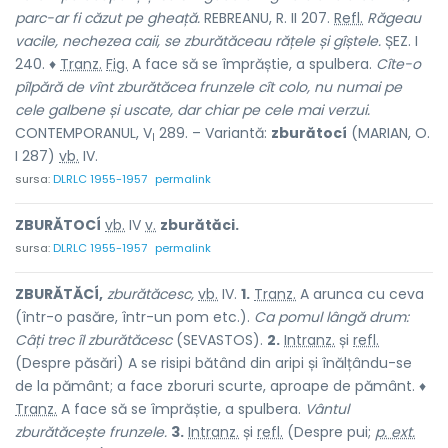
parc-ar fi căzut pe gheață.
REBREANU, R. II 207.
Refl.
Răgeau
vacile, nechezea caii, se zburătăceau rățele și gîștele.
ȘEZ. I
240. ♦
Tranz.
Fig.
A face să se împrăștie, a spulbera.
Cîte-o
pîlpără de vînt zburătăcea frunzele cît colo, nu numai pe
cele galbene și uscate, dar chiar pe cele mai verzui.
CONTEMPORANUL, V
289. – Variantă:
zburătocí
(MARIAN, O.
I
I 287)
vb.
IV.
sursa:
DLRLC 1955-1957
permalink
ZBURĂTOCÍ
vb.
IV
v.
zburătăci.
sursa:
DLRLC 1955-1957
permalink
ZBURĂTĂCÍ,
zburătăcesc,
vb.
IV.
1.
Tranz.
A arunca cu ceva
(într-o pasăre, într-un pom etc.).
Ca pomul lângă drum:
Câți trec îl zburătăcesc
(SEVASTOS).
2.
Intranz.
și
refl.
(Despre păsări) A se risipi bătând din aripi și înălțându-se
de la pământ; a face zboruri scurte, aproape de pământ. ♦
Tranz.
A face să se împrăștie, a spulbera.
Vântul
zburătăcește frunzele.
3.
Intranz.
și
refl.
(Despre pui;
p. ext.