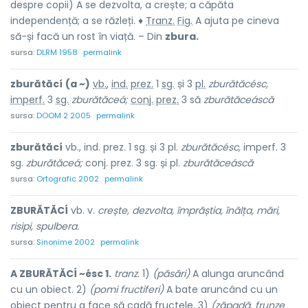
despre copii) A se dezvolta, a crește; a căpăta
independență; a se răzleți. ♦
Tranz.
Fig.
A ajuta pe cineva
să-și facă un rost în viață. – Din
zbura.
sursa:
DLRM 1958
permalink
zburătăcí
(a ~)
vb.
,
ind.
prez.
1
sg.
și 3
pl.
zburătăcésc,
imperf.
3
sg.
zburătăceá;
conj.
prez.
3 să
zburătăceáscă
sursa:
DOOM 2 2005
permalink
zburătăcí
vb., ind. prez. 1 sg. și 3 pl.
zburătăcésc,
imperf. 3
sg.
zburătăceá;
conj. prez. 3 sg. și pl.
zburătăceáscă
sursa:
Ortografic 2002
permalink
ZBURĂTĂCÍ
vb. v.
crește, dezvolta, împrăștia, înălța, mări,
risipi, spulbera.
sursa:
Sinonime 2002
permalink
A ZBURĂTĂCÍ ~ésc 1.
tranz.
1)
(păsări)
A alunga aruncând
cu un obiect. 2)
(pomi fructiferi)
A bate aruncând cu un
obiect pentru a face să cadă fructele. 3)
(zăpadă, frunze