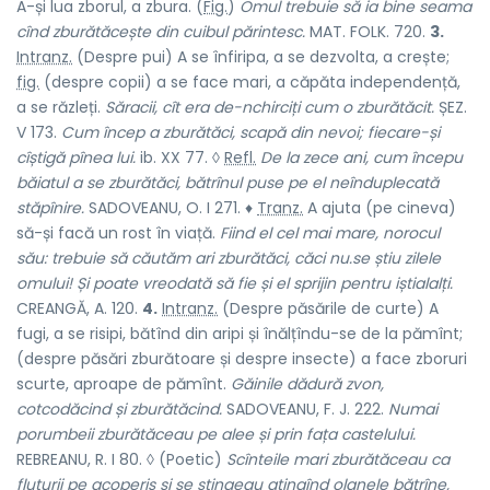
A-și lua zborul, a zbura. (
Fig.
)
Omul trebuie să ia bine seama
cînd zburătăcește din cuibul părintesc.
MAT. FOLK. 720.
3.
Intranz.
(Despre pui) A se înfiripa, a se dezvolta, a crește;
fig.
(despre copii) a se face mari, a căpăta independență,
a se răzleți.
Săracii, cît era de-nchirciți cum o zburătăcit.
ȘEZ.
V 173.
Cum încep a zburătăci, scapă din nevoi; fiecare-și
cîștigă pînea lui.
ib. XX 77. ◊
Refl.
De la zece ani, cum începu
băiatul a se zburătăci, bătrînul puse pe el neînduplecată
stăpînire.
SADOVEANU, O. I 271. ♦
Tranz.
A ajuta (pe cineva)
să-și facă un rost în viață.
Fiind el cel mai mare, norocul
său: trebuie să căutăm ari zburătăci, căci nu.se știu zilele
omului! Și poate vreodată să fie și el sprijin pentru iștialalți.
CREANGĂ, A. 120.
4.
Intranz.
(Despre păsările de curte) A
fugi, a se risipi, bătînd din aripi și înălțîndu-se de la pămînt;
(despre păsări zburătoare și despre insecte) a face zboruri
scurte, aproape de pămînt.
Găinile dădură zvon,
cotcodăcind și zburătăcind.
SADOVEANU, F. J. 222.
Numai
porumbeii zburătăceau pe alee și prin fața castelului.
REBREANU, R. I 80. ◊ (Poetic)
Scînteile mari zburătăceau ca
fluturii pe acoperiș și se stingeau atingînd olanele bătrîne,