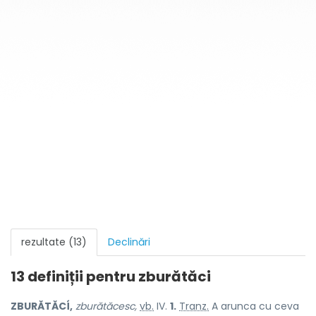
rezultate (13)
Declinări
13 definiții pentru
zburătăci
ZBURĂTĂCÍ,
zburătăcesc,
vb.
IV.
1.
Tranz.
A arunca cu ceva