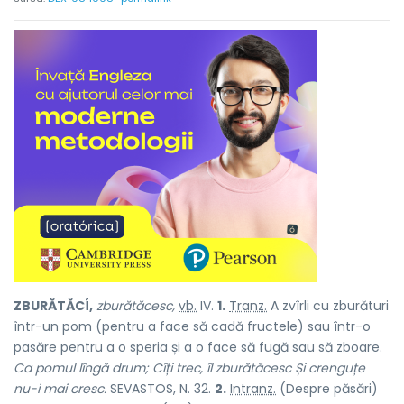
ZBURĂTĂCÍ,
zburătăcesc,
vb.
IV.
1.
Tranz.
A zvîrli cu zburături
într-un pom (pentru a face să cadă fructele) sau într-o
pasăre pentru a o speria și a o face să fugă sau să zboare.
Ca pomul lîngă drum; Cîți trec, îl zburătăcesc Și crenguțe
nu-i mai cresc.
SEVASTOS, N. 32.
2.
Intranz.
(Despre păsări)