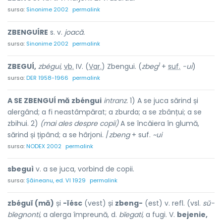
sursa:
Sinonime 2002
permalink
ZBENGUÍRE
s. v.
joacă.
sursa:
Sinonime 2002
permalink
1
ZBEGUÍ,
zbégui,
vb.
IV. (
Var.
) Zbengui. (
zbeg
+
suf.
-ui
)
sursa:
DER 1958-1966
permalink
A SE ZBENGUÍ mă zbéngui
intranz.
1) A se juca sărind și
alergând; a fi neastâmpărat; a zburda; a se zbânțui; a se
zbihui. 2)
(mai ales despre copii)
A se încăiera în glumă,
sărind și țipând; a se hârjoni. /
zbeng
+ suf.
~ui
sursa:
NODEX 2002
permalink
sbeguì
v. a se juca, vorbind de copii.
sursa:
Șăineanu, ed. VI 1929
permalink
zbéguĭ (mă)
și
-ĭésc
(vest) și
zbeng-
(est) v. refl. (vsl.
sŭ-
bĭegnonti,
a alerga împreună, d.
bĭegati,
a fugi. V.
bejenie,