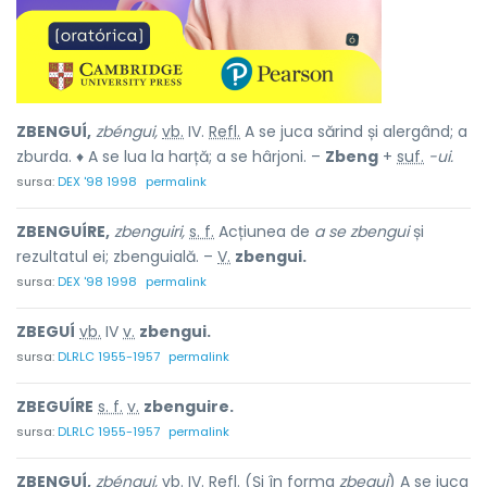
ZBENGUÍ,
zbéngui,
vb.
IV.
Refl.
A se juca sărind și alergând; a
zburda. ♦ A se lua la harță; a se hârjoni. –
Zbeng
+
suf.
-ui.
sursa:
DEX '98 1998
permalink
ZBENGUÍRE,
zbenguiri,
s. f.
Acțiunea de
a se zbengui
și
rezultatul ei; zbenguială. –
V.
zbengui.
sursa:
DEX '98 1998
permalink
ZBEGUÍ
vb.
IV
v.
zbengui.
sursa:
DLRLC 1955-1957
permalink
ZBEGUÍRE
s. f.
v.
zbenguire.
sursa:
DLRLC 1955-1957
permalink
ZBENGUÍ,
zbéngui,
vb.
IV.
Refl.
(Și în forma
zbegui
) A se juca