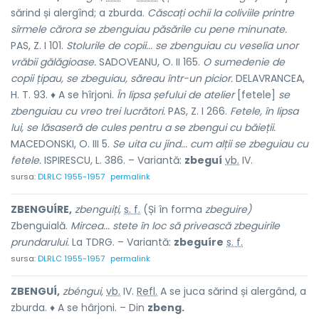
sărind și alergînd; a zburda.
Căscați ochii la coliviile printre
sîrmele cărora se zbenguiau păsările cu pene minunate.
PAS, Z. I 101.
Stolurile de copii... se zbenguiau cu veselia unor
vrăbii gălăgioase.
SADOVEANU, O. II 165.
O sumedenie de
copii țipau, se zbeguiau, săreau într-un picior.
DELAVRANCEA,
H. T. 93. ♦ A se hîrjoni.
În lipsa șefului de atelier
[fetele]
se
zbenguiau cu vreo trei lucrători.
PAS, Z. I 266.
Fetele, în lipsa
lui, se lăsaseră de cules pentru a se zbengui cu băieții.
MACEDONSKI, O. III 5.
Se uita cu jind... cum alții se zbeguiau cu
fetele.
ISPIRESCU, L. 386. – Variantă:
zbeguí
vb.
IV.
sursa:
DLRLC 1955-1957
permalink
ZBENGUÍRE,
zbenguiți,
s. f.
(Și în forma
zbeguire)
Zbenguială.
Mircea... stete în loc să privească zbeguirile
prundarului.
La TDRG. – Variantă:
zbeguíre
s. f.
sursa:
DLRLC 1955-1957
permalink
ZBENGUÍ,
zbéngui,
vb.
IV.
Refl.
A se juca sărind și alergând, a
zburda. ♦ A se hârjoni. – Din
zbeng.