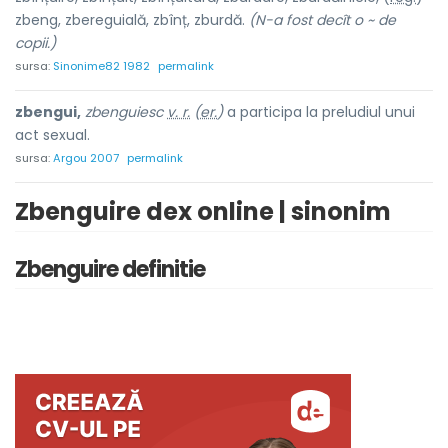
zbeng, zberegui
a
lă, zbînț, zb
u
rdă.
(N-a fost decît o ~ de
copii.)
sursa:
Sinonime82 1982
permalink
zbengui,
zbenguiesc
v. r.
(
er.
)
a participa la preludiul unui
act sexual.
sursa:
Argou 2007
permalink
Zbenguire dex online | sinonim
Zbenguire definitie