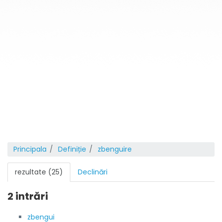
Principala
Definiție
zbenguire
rezultate (25)
Declinări
2 intrări
zbengui