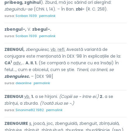
pribeag, zghihuĭ
). Zburd, mă joc sărind orĭ alergînd:
zbeguindu-se
(ChN. I, 14). – În Ban.
zbi-
(R. C. 258).
sursa:
Scriban 1939
permalink
zbenguĭ-,
V.
zbeguĭ-.
sursa:
Scriban 1939
permalink
ZBENGUÍ,
zbenguiesc,
vb.
refl.
Aveastă variantă de
conjugare este menționată în DEX ’98 în explicațiile de la:
1
CA
adv.
...
A. II. 1.
(Se compară o noțiune cu ea însăși) În
felul..., cum e obiceiul, cum se știe.
Tinerii, ca tinerii, se
zbenguiesc.
– [DEX ’98]
sursa:
dexonline
permalink
ZBENGU
I
vb.
1.
a se hîrjoni.
(Copiii se ~ între ei.)
2.
a se
zbînțui, a zburda.
(Toată ziua se ~.)
sursa:
Sinonime82 1982
permalink
ZBENGU
I
RE
s.
joacă, joc, zbenguială, zbenguit, zbînțuială,
zbînțuire, zbînțuit, zbînțuitură, zburdare, zburdălnicie, (
reg.
)