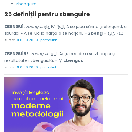
zbenguire
25 definiții pentru
zbenguire
ZBENGUÍ,
zbéngui,
vb.
IV.
Refl.
A se juca sărind și alergând; a
zburda. ♦ A se lua la harță; a se hârjoni. –
Zbeng
+
suf.
-ui.
sursa:
DEX '09 2009
permalink
ZBENGUÍRE,
zbenguiri,
s. f.
Acțiunea de a se zbengui și
rezultatul ei; zbenguială. –
V.
zbengui.
sursa:
DEX '09 2009
permalink