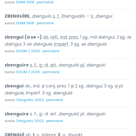
sursa:
DLRM 1958
permalink
ZBENGUÍRE,
zbenguiri,
s. f.
Zbenguială. –
V.
zbengui.
sursa:
DLRM 1958
permalink
zbenguí (a se ~)
vb.
refl.
,
ind.
prez.
1
sg.
mă zbéngui, 2
sg.
te
zbéngui,
3
se zbénguie,
imperf.
3
sg.
se zbenguiá
sursa:
DOOM 2 2005
permalink
zbenguíre
s. f.
,
g.-d.
art.
zbenguírii;
pl.
zbenguíri
sursa:
DOOM 2 2005
permalink
zbenguí
vb., ind. și conj. prez. 1 și 2 sg.
zbéngui,
3 sg. și pl.
zbénguie,
imperf. 3 sg.
zbenguiá
sursa:
Ortografic 2002
permalink
zbenguíre
s. f., g.-d. art.
zbenguírii;
pl.
zbenguíri
sursa:
Ortografic 2002
permalink
ZBENGUÍ
vb.
1.
v.
hârjoni.
2.
v.
zburda.