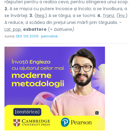
răsputeri pentru a realiza ceva, pentru atingerea unui scop.
2.
A se mișca cu putere încoace și încolo; a se învolbura, a
se învârteji.
3.
(
Reg.
) A se târgui, a se tocmi.
4.
Tranz.
(
Înv.
)
A reduce, a scădea din prețul unei mărfi prin târguiala. –
Lat. pop.
exbattere
(=
battuere).
sursa:
DEX '09 2009
permalink