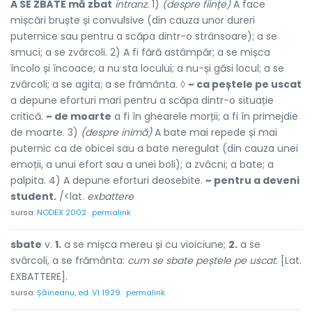
A SE ZBÁTE mă zbat
intranz.
1)
(despre ființe)
A face
mișcări bruște și convulsive (din cauza unor dureri
puternice sau pentru a scăpa dintr-o strânsoare); a se
smuci; a se zvârcoli. 2) A fi fără astâmpăr; a se mișca
încolo și încoace; a nu sta locului; a nu-și găsi locul; a se
zvârcoli; a se agita; a se frământa. ◊
~ ca peștele pe uscat
a depune eforturi mari pentru a scăpa dintr-o situație
critică.
~ de moarte
a fi în ghearele morții; a fi în primejdie
de moarte. 3)
(despre inimă)
A bate mai repede și mai
puternic ca de obicei sau a bate neregulat (din cauza unei
emoții, a unui efort sau a unei boli); a zvâcni; a bate; a
palpita. 4) A depune eforturi deosebite.
~ pentru a deveni
student.
/<lat.
exbattere
sursa:
NODEX 2002
permalink
sbate
v.
1.
a se mișca mereu și cu vioiciune;
2.
a se
svârcoli, a se frământa:
cum se sbate peștele pe uscat.
[Lat.
EXBATTERE].
sursa:
Șăineanu, ed. VI 1929
permalink