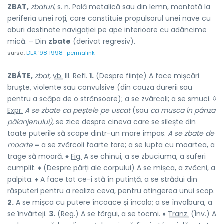
ZBAT,
zbaturi,
s. n.
Pală metalică sau din lemn, montată la
periferia unei roți, care constituie propulsorul unei nave cu
aburi destinate navigației pe ape interioare cu adâncime
mică. – Din
zbate
(derivat regresiv).
sursa:
DEX '98 1998
permalink
ZBÁTE,
zbat,
vb.
III.
Refl.
1.
(Despre ființe) A face mișcări
bruște, violente sau convulsive (din cauza durerii sau
pentru a scăpa de o strânsoare); a se zvârcoli; a se smuci. ◊
Expr.
A se zbate ca peștele pe uscat
(sau
ca musca în pânza
păianjenului),
se zice despre cineva care se silește din
toate puterile să scape dintr-un mare impas.
A se zbate de
moarte
= a se zvârcoli foarte tare; a se lupta cu moartea, a
trage să moară. ♦
Fig.
A se chinui, a se zbuciuma, a suferi
cumplit. ♦ (Despre părți ale corpului) A se mișca, a zvâcni, a
palpita. ♦ A face tot ce-i stă în putință, a se strădui din
răsputeri pentru a realiza ceva, pentru atingerea unui scop.
2.
A se mișca cu putere încoace și încolo; a se învolbura, a
se învârteji.
3.
(
Reg.
) A se târgui, a se tocmi. ♦
Tranz.
(
Înv.
) A