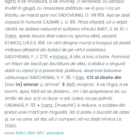
agita; a se învolbura, a se învîrteji.
O sentinelă, cu obrazul
învălit în glugă, cu ninsoarea zbătîndu-se în juru-i ca un
lințoliu, se mișcă spre noi.
SADOVEANU, O. VIII 169.
Așa se zbat
copacii în furtună.
CAZIMIR, L. U. 80.
Pînza sfîșiată, ca o aripă
rănită, se zbătea nebună în suflarea vîntului.
BART, S. M. 51. ◊
Tranz.
Apele lacului zbat valuri cu spuma albă, ușoară.
STANCU, U.R.S.S. 169.
Un vînt dinspre munți a început să zbată
mătasa albastră din boldul de pe vîrful castelului.
SADOVEANU, F. J. 270. ♦
Intranz.
A izbi, a lovi, a bate.
Potrivind
un firișor de iască pe zburătura de silex, a zbătut o singură
dată cu oțelul și a prezentat, politicos, doamnei baroane
cărbunașul.
SADOVEANU, V. F. 35. ◊
Expr.
Cît ai zbate din
1
(sau
în) amnar
v.
amnar
.
3.
Refl.
reciproc. A se tîrgui, a se
tocmi.
Apoi, fără să ne zbatem... mi-i da șeisprezece lei, cu
irmilic de aur, și ți-oi duce-o știi, colea, ca pe palmă.
CREANGĂ, P. 113. ♦
Tranz.
(Învechit) A reduce, a scădea din
prețul unei mărfi prin tîrguială.
Să-ți arate o bucată de atlas
și, ce va cere, să dai, să o cumperi, să nu zbați nimica.
La
TDRG.
sursa:
DLRLC 1955-1957
permalink