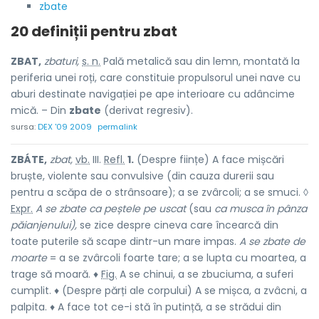
zbate
20 definiții pentru
zbat
ZBAT,
zbaturi,
s. n.
Pală metalică sau din lemn, montată la
periferia unei roți, care constituie propulsorul unei nave cu
aburi destinate navigației pe ape interioare cu adâncime
mică. – Din
zbate
(derivat regresiv).
sursa:
DEX '09 2009
permalink
ZBÁTE,
zbat,
vb.
III.
Refl.
1.
(Despre ființe) A face mișcări
bruște, violente sau convulsive (din cauza durerii sau
pentru a scăpa de o strânsoare); a se zvârcoli; a se smuci. ◊
Expr.
A se zbate ca peștele pe uscat
(sau
ca musca în pânza
păianjenului),
se zice despre cineva care încearcă din
toate puterile să scape dintr-un mare impas.
A se zbate de
moarte
= a se zvârcoli foarte tare; a se lupta cu moartea, a
trage să moară. ♦
Fig.
A se chinui, a se zbuciuma, a suferi
cumplit. ♦ (Despre părți ale corpului) A se mișca, a zvâcni, a
palpita. ♦ A face tot ce-i stă în putință, a se strădui din