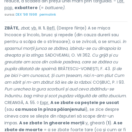
reduce, a scădea din prețul unei mărfi prin târguială. –
Lat.
pop.
exbattere
(=
battuere).
sursa:
DEX '98 1998
permalink
ZBÁTE,
zbat,
vb.
III.
1.
Refl.
(Despre ființe) A se mișca
încoace și încolo, brusc și repede (din cauza durerii sau
pentru a scăpa de o strînsoare); a se zvîrcoli, a se smuci.
în
spasmul morții junca se zbătea, izbindu-se cu dinapoia la
dreapta și la stînga.
SADOVEANU, O. VII 362.
Cu grijă și cu
greutate am scos din colivie pasărea, care se zbătea cu
pupila dilatată de spaimă.
BRĂTESCU-VOINEȘTI, F. 43.
Și de
pe bici l-am cunoscut, Și cum țeseam, nici n-am știut Cum
am sărit și m-am zbătut Să ies de la război.
COȘBUC, P. I 93.
Pun urechea la gura scorburii și aud ceva zbătîndu-se
înăuntru. bag mîna și scot pupăza vlăguită de atîta zbucium.
CREANGĂ, A. 55. ◊
Expr.
A se zbate ca peștele pe uscat
(sau
ca musca în pînza păianjenului
), se zice despre
cineva care se silește din răsputeri să scape dintr-un
impas.
A se zbate în ghearele morții
v.
gheară
(
1
).
A se
zbate de moarte
= a se zbate foarte tare (ca și cum ar fi