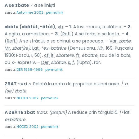
A se zbate
≠ a se liniști
sursa:
Antonime 2002
permalink
sbáte (sbătút, -ătút),
vb.
–
1.
A lovi mereu, a clătina. –
2.
A agita, a amesteca. –
3.
(
Refl.
) A se forța, a se lupta. –
4.
(
Refl.
) A se strădui, a se chinui, a se preocupa. –
Var.
zbate.
Mr.
zbat(ire).
Lat.
*ex-battĕre
(Densusianu,
Hlr.,
169; Pușcariu
1930; Pascu, I, 50),
cf.
it.
sbattere,
fr.
ébattre,
sau de la
bate,
cu
s-
expresiv. –
Der.
sbătae,
s. f.
(luptă), rar.
sursa:
DER 1958-1966
permalink
ZBAT ~uri
n.
Paletă la roata de propulsie a unei nave. /
a
(se) zbate
sursa:
NODEX 2002
permalink
A ZBÁTE zbat
tranz. (prețuri)
A reduce prin târguială. /<lat.
exbattere
sursa:
NODEX 2002
permalink