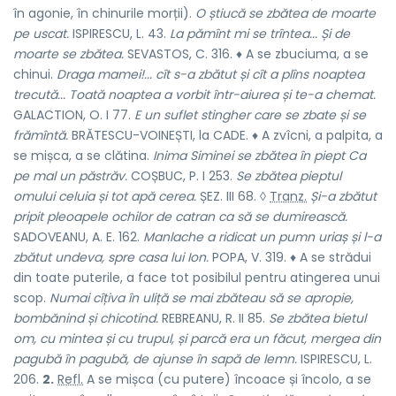
în agonie, în chinurile morții).
O știucă se zbătea de moarte
pe uscat.
ISPIRESCU, L. 43.
La pămînt mi se trîntea... Și de
moarte se zbătea.
SEVASTOS, C. 316. ♦ A se zbuciuma, a se
chinui.
Draga mamei!... cît s-a zbătut și cît a plîns noaptea
trecută... Toată noaptea a vorbit într-aiurea și te-a chemat.
GALACTION, O. I 77.
E un suflet stingher care se zbate și se
frămîntă.
BRĂTESCU-VOINEȘTI, la CADE. ♦ A zvîcni, a palpita, a
se mișca, a se clătina.
Inima Siminei se zbătea în piept Ca
pe mal un păstrăv.
COȘBUC, P. I 253.
Se zbătea pieptul
omului celuia și tot apă cerea.
ȘEZ. III 68. ◊
Tranz.
Și-a zbătut
pripit pleoapele ochilor de catran ca să se dumirească.
SADOVEANU, A. E. 162.
Manlache a ridicat un pumn uriaș și l-a
zbătut undeva, spre casa lui Ion.
POPA, V. 319. ♦ A se strădui
din toate puterile, a face tot posibilul pentru atingerea unui
scop.
Numai cîțiva în uliță se mai zbăteau să se apropie,
bombănind și chicotind.
REBREANU, R. II 85.
Se zbătea bietul
om, cu mintea și cu trupul, și parcă era un făcut, mergea din
pagubă în pagubă, de ajunse în sapă de lemn.
ISPIRESCU, L.
206.
2.
Refl.
A se mișca (cu putere) încoace și încolo, a se