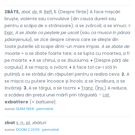
ZBÁTE,
zbat,
vb.
III.
Refl.
1.
(Despre ființe) A face mișcări
bruște, violente sau convulsive (din cauza durerii sau
pentru a scăpa de o strânsoare); a se zvârcoli; a se smuci. ◊
Expr.
A se zbate ca peștele pe uscat
(sau
ca musca în pânza
păianjenului
), se zice despre cineva care se silește din
toate puterile să scape dintr-un mare impas.
A se zbate de
moarte
= a se zbate foarte tare; a se lupta cu moartea, a fi
pe moarte. ♦ A se chinui, a se zbuciuma. ♦ (Despre părți ale
corpului) A se mișca, a zvâcni. ♦ A face tot ce-i stă în
putință, a se strădui din răsputeri pentru a realiza ceva.
2.
A
se mișca cu putere încoace și încolo; a se învolbura, a se
învârteji.
3.
A se târgui, a se tocmi. ♦
Tranz.
(
Înv.
) A reduce,
a scădea din prețul unei mărfi prin târguială. –
Lat.
exbattere
(=
battuere
).
sursa:
DLRM 1958
permalink
zbat
s. n.
,
pl.
zbáturi
sursa:
DOOM 2 2005
permalink