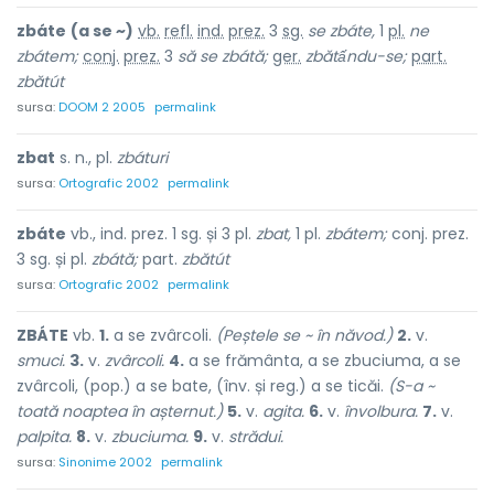
zbáte
(a se ~)
vb.
refl.
ind.
prez.
3
sg.
se zbáte,
1
pl.
ne
zbátem;
conj.
prez.
3
să se zbátă;
ger.
zbătấndu-se;
part.
zbătút
sursa:
DOOM 2 2005
permalink
zbat
s. n., pl.
zbáturi
sursa:
Ortografic 2002
permalink
zbáte
vb., ind. prez. 1 sg. și 3 pl.
zbat,
1 pl.
zbátem;
conj. prez.
3 sg. și pl.
zbátă;
part.
zbătút
sursa:
Ortografic 2002
permalink
ZBÁTE
vb.
1.
a se zvârcoli.
(Peștele se ~ în năvod.)
2.
v.
smuci.
3.
v.
zvârcoli.
4.
a se frământa, a se zbuciuma, a se
zvârcoli, (pop.) a se bate, (înv. și reg.) a se ticăi.
(S-a ~
toată noaptea în așternut.)
5.
v.
agita.
6.
v.
învolbura.
7.
v.
palpita.
8.
v.
zbuciuma.
9.
v.
strădui.
sursa:
Sinonime 2002
permalink