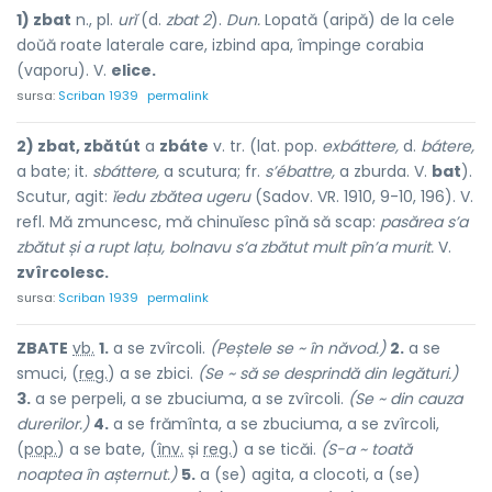
1) zbat
n., pl.
urĭ
(d.
zbat 2
).
Dun.
Lopată (aripă) de la cele
doŭă roate laterale care, izbind apa, împinge corabia
(vaporu). V.
elice.
sursa:
Scriban 1939
permalink
2) zbat, zbătút
a
zbáte
v. tr. (lat. pop.
exbáttere,
d.
bátere,
a bate; it.
sbáttere,
a scutura; fr.
s’ébattre,
a zburda. V.
bat
).
Scutur, agit:
ĭedu zbătea ugeru
(Sadov. VR. 1910, 9-10, 196). V.
refl. Mă zmuncesc, mă chinuĭesc pînă să scap:
pasărea s’a
zbătut și a rupt lațu, bolnavu s’a zbătut mult pîn’a murit.
V.
zvîrcolesc.
sursa:
Scriban 1939
permalink
ZB
A
TE
vb.
1.
a se zvîrcoli.
(Peștele se ~ în năvod.)
2.
a se
smuci, (
reg.
) a se zbici.
(Se ~ să se desprindă din legături.)
3.
a se perpeli, a se zbuciuma, a se zvîrcoli.
(Se ~ din cauza
durerilor.)
4.
a se frămînta, a se zbuciuma, a se zvîrcoli,
(
pop.
) a se b
a
te, (
înv.
și
reg.
) a se ticăi.
(S-a ~ toată
noaptea în așternut.)
5.
a (se) agita, a clocoti, a (se)