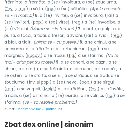
frămînta, a fremăta, a (se) învolbura, a (se) zbuciuma,
(
înv.
și
reg.
) a sălta, (
înv.
) a (se) sălbătici.
(Apele crescute
se ~ în matcă.)
6.
a (se) învîrteji, a (se) învolbura, (rar) a
(se) învîltori, (
pop.
) a (se) vîrteji, (
reg.
) a (se) învo
a
lbe, a
(se) vîrtejui.
(Marea se ~ în furtună.)
7.
a bate, a palpita, a
pulsa, a tăcăi, a ticăi, a tresări, a zvîcni, (rar) a zvîcîi, (
reg.
)
a bîcii, a tîcîti.
(Inima se ~ cu putere.)
8.
a se chinui, a se
consuma, a se frămînta, a se zbuciuma, (
reg.
) a se
marghioli, (
Bucov.
) a se frăsui, (
fig.
) a se sfărîma.
(Nu te
mai ~ atîta pentru toate!)
9.
a se canoni, a se căzni, a se
chinui, a se forța, a se frămînta, a se munci, a se necăji, a
se osteni, a se sforța, a se sili, a se strădui, a se trudi, a se
zbuciuma, (
înv.
și
pop.
) a (se) nevoi, (
pop.
) a se sîrgui,
(
reg.
) a se verpeli, (
Mold.
) a se strădănui, (
înv.
) a se învălui,
a năsli, a (se) osîrdnici, a (se) osîrdui, a se volnici, (
fig.
) a se
sfărîma.
(Se ~ să rezolve problema.)
sursa:
Sinonime82 1982
permalink
Zbat dex online | sinonim