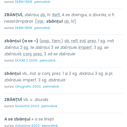
sursa:
DLRM 1958
permalink
ZBÂNȚUÍ,
zbấnțui,
vb.
IV.
Refl.
A se zbengui, a zburda, a fi
neastâmpărat. [
Var.
:
zbănțuí
vb.
IV]
sursa:
DLRM 1958
permalink
zbânțuí
(a se ~)
(
pop.
,
fam.
)
vb.
refl.
ind.
prez.
1
sg.
mă
zbấnțui,
2
sg.
te zbấnțui,
3
se zbấnțuie,
imperf.
3
sg.
se
zbấnțuiá;
conj.
prez.
3
să se zbấnțuie
sursa:
DOOM 2 2005
permalink
zbânțuí
vb., ind. și conj. prez. 1 și 2 sg.
zbânțui,
3 sg. și pl.
zbânțuie,
imperf. 3 sg.
zbânțuiá
sursa:
Ortografic 2002
permalink
ZBÂNȚUÍ
vb. v.
zburda.
sursa:
Sinonime 2002
permalink
A se zbânțui
≠ a se liniști
sursa:
Antonime 2002
permalink