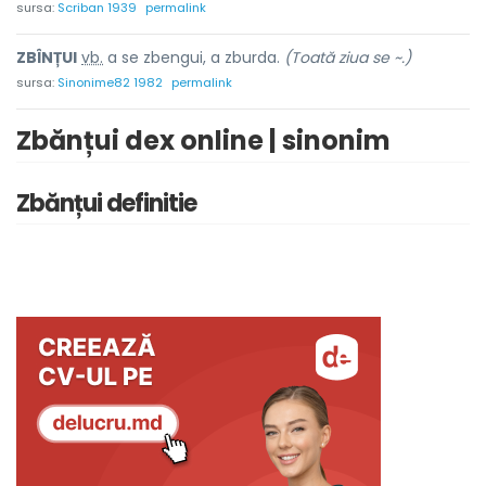
sursa:
Scriban 1939
permalink
ZBÎNȚU
I
vb.
a se zbengui, a zburda.
(Toată ziua se ~.)
sursa:
Sinonime82 1982
permalink
Zbănțui dex online | sinonim
Zbănțui definitie