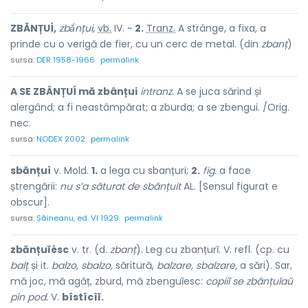
ZBĂNȚUÍ,
zbắnțui,
vb.
IV. ~
2.
Tranz.
A strânge, a fixa, a
prinde cu o verigă de fier, cu un cerc de metal. (din
zbanț
)
sursa:
DER 1958-1966
permalink
A SE ZBÂNȚUÍ mă zbânțui
intranz.
A se juca sărind și
alergând; a fi neastâmpărat; a zburda; a se zbengui. /Orig.
nec.
sursa:
NODEX 2002
permalink
sbănțuì
v. Mold.
1.
a lega cu sbanțuri;
2.
fig.
a face
ștrengării:
nu s’a săturat de sbănțuit
AL. [Sensul figurat e
obscur].
sursa:
Șăineanu, ed. VI 1929
permalink
zbănțuĭésc
v. tr. (d.
zbanț
). Leg cu zbanțurĭ. V. refl. (cp. cu
balț
și it.
balzo, sbalzo,
săritură,
balzare, sbalzare,
a sări). Sar,
mă joc, mă agăț, zburd, mă zbenguĭesc:
copiiĭ se zbănțuĭaŭ
pin pod.
V.
bîstîcîĭ.