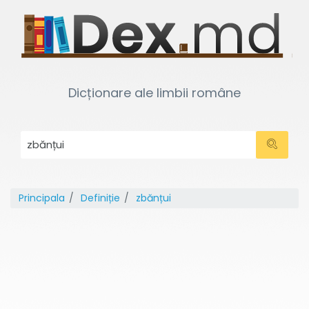
Dicționare ale limbii române
Principala
Definiție
zbănțui