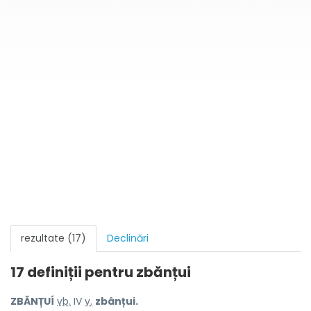
rezultate (17)
Declinări
17 definiții pentru
zbănțui
ZBĂNȚUÍ
vb.
IV
v.
zbânțui.