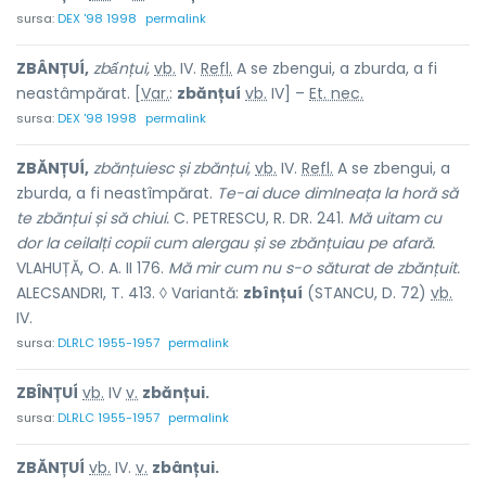
sursa:
DEX '98 1998
permalink
ZBÂNȚUÍ,
zbấnțui,
vb.
IV.
Refl.
A se zbengui, a zburda, a fi
neastâmpărat. [
Var.
:
zbănțuí
vb.
IV] –
Et. nec.
sursa:
DEX '98 1998
permalink
ZBĂNȚUÍ,
zbănțuiesc și zbănțui,
vb.
IV.
Refl.
A se zbengui, a
zburda, a fi neastîmpărat.
Te-ai duce dimIneața la horă să
te zbănțui și să chiui.
C. PETRESCU, R. DR. 241.
Mă uitam cu
dor la ceilalți copii cum alergau și se zbănțuiau pe afară.
VLAHUȚĂ, O. A. II 176.
Mă mir cum nu s-o săturat de zbănțuit.
ALECSANDRI, T. 413. ◊ Variantă:
zbînțuí
(STANCU, D. 72)
vb.
IV.
sursa:
DLRLC 1955-1957
permalink
ZBÎNȚUÍ
vb.
IV
v.
zbănțui.
sursa:
DLRLC 1955-1957
permalink
ZBĂNȚUÍ
vb.
IV.
v.
zbânțui.