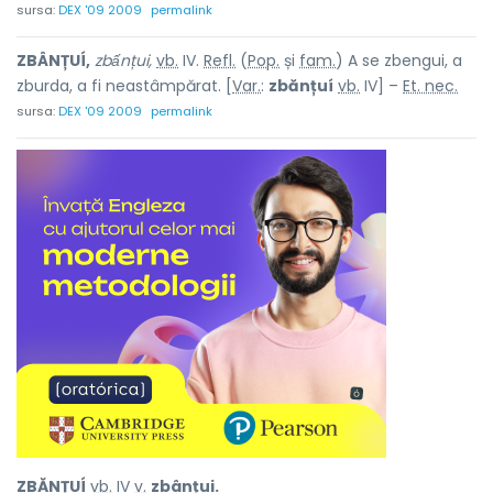
sursa:
DEX '09 2009
permalink
ZBÂNȚUÍ,
zbấnțui,
vb.
IV.
Refl.
(
Pop.
și
fam.
) A se zbengui, a
zburda, a fi neastâmpărat. [
Var.
:
zbănțuí
vb.
IV] –
Et. nec.
sursa:
DEX '09 2009
permalink
ZBĂNȚUÍ
vb.
IV
v.
zbânțui.