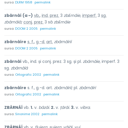
sursa:
DLRM 1958
permalink
zbârnâí
(a ~)
vb.
,
ind.
prez.
3
zbấrnâie,
imperf.
3
sg.
zbârnâiá;
conj.
prez.
3 să
zbấrnâie
sursa:
DOOM 2 2005
permalink
zbârnâíre
s. f.
,
g.-d.
art.
zbârnâírii
sursa:
DOOM 2 2005
permalink
zbârnâí
vb., ind. și conj. prez. 3 sg. și pl.
zbârnâie,
imperf. 3
sg.
zbârnâiá
sursa:
Ortografic 2002
permalink
zbârnâíre
s. f., g.-d. art.
zbârnâírii;
pl.
zbârnâíri
sursa:
Ortografic 2002
permalink
ZBÂRNÂÍ
vb.
1.
v.
bâzâi.
2.
v.
țârâi.
3.
v.
vibra.
sursa:
Sinonime 2002
permalink
ZBÂRNÂÍ
vb. v.
fluiera, șuiera, vâjâi, vui.