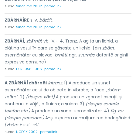
sursa:
Sinonime 2002
permalink
ZBÂRNÂÍRE
s. v.
bâzâit.
sursa:
Sinonime 2002
permalink
ZBÂRNÂÍ,
zbấrnâi,
vb.
IV. ~
4.
Tranz.
A agita un lichid, a
clătina vasul în care se găsește un lichid. (din
zbârn,
asemănător cu slovac.
brnêti,
ngr.
svurnáo
datorită originii
expresive comune)
sursa:
DER 1958-1966
permalink
A ZBÂRNÂÍ zbârnâi
intranz.
1) A produce un sunet
asemănător celui de obiecte în vibrație; a face „zbârn-
zbârn”. 2)
(despre vânt)
A produce un zgomot ascuțit și
continuu; a vâjâi; a fluiera; a șuiera. 3)
(despre sonerie,
telefon etc.)
A produce un sunet semnalizator. 4)
fig. rar
(despre persoane)
A-și exprima nemulțumirea bodogănind.
/
zbârn
+ suf.
~âi
sursa:
NODEX 2002
permalink