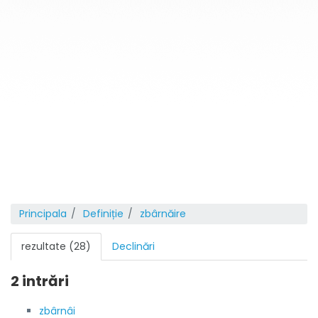
Principala
Definiție
zbârnăire
rezultate (28)
Declinări
2 intrări
zbârnâi