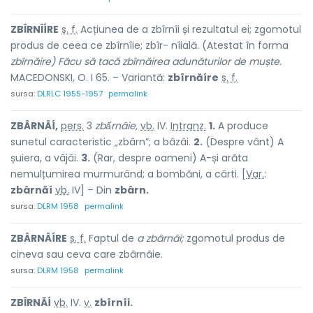
ZBÎRNÎÍRE
s. f.
Acțiunea de
a zbîrnîi
și rezultatul ei; zgomotul
produs de ceea ce zbîrnîie; zbîr- nîială. (Atestat în forma
zbîrnăire) Făcu să tacă zbîrnăirea adunăturilor de muște.
MACEDONSKI, O. I 65. – Variantă:
zbîrnăíre
s. f.
sursa:
DLRLC 1955-1957
permalink
ZBÂRNÂÍ,
pers.
3
zbấrnâie,
vb.
IV.
Intranz.
1.
A produce
sunetul caracteristic „zbârn”; a bâzâi.
2.
(Despre vânt) A
șuiera, a vâjâi.
3.
(Rar, despre oameni) A-și arăta
nemulțumirea murmurând; a bombăni, a cârti. [
Var.
:
zbârnăí
vb.
IV] – Din
zbârn.
sursa:
DLRM 1958
permalink
ZBÂRNÂÍRE
s. f.
Faptul de
a zbârnâi;
zgomotul produs de
cineva sau ceva care zbârnâie.
sursa:
DLRM 1958
permalink
ZBÎRNĂÍ
vb.
IV.
v.
zbîrnîi.