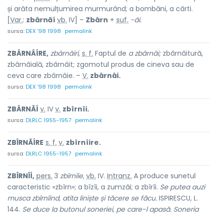
și arăta nemulțumirea murmurând; a bombăni, a cârti.
[
Var.
:
zbârnăí
vb.
IV] –
Zbârn
+
suf.
-âi.
sursa:
DEX '98 1998
permalink
ZBÂRNÂÍRE,
zbârnâiri,
s. f.
Faptul de
a zbârnâi;
zbârnâitură,
zbârnâială, zbârnâit; zgomotul produs de cineva sau de
ceva care zbârnâie. –
V.
zbârnâi.
sursa:
DEX '98 1998
permalink
ZBÂRNĂÍ
v.
IV
v.
zbîrnîi.
sursa:
DLRLC 1955-1957
permalink
ZBÎRNĂÍRE
s. f.
v.
zbîrnîire.
sursa:
DLRLC 1955-1957
permalink
ZBÎRNÎÍ,
pers.
3
zbîrnîie,
vb.
IV.
Intranz.
A produce sunetul
caracteristic «zbîrn»; a bîzîi, a zumzăi; a zbîrîi.
Se putea auzi
musca zbîrnîind, atita liniște și tăcere se făcu.
ISPIRESCU, L.
144.
Se duce la butonul soneriei, pe care-l apasă. Soneria