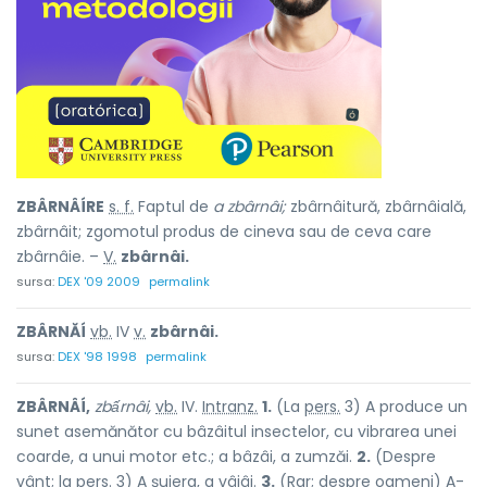
ZBÂRNÂÍRE
s. f.
Faptul de
a zbârnâi;
zbârnâitură, zbârnâială,
zbârnâit; zgomotul produs de cineva sau de ceva care
zbârnâie. –
V.
zbârnâi.
sursa:
DEX '09 2009
permalink
ZBÂRNĂÍ
vb.
IV
v.
zbârnâi.
sursa:
DEX '98 1998
permalink
ZBÂRNÂÍ,
zbấrnâi,
vb.
IV.
Intranz.
1.
(La
pers.
3) A produce un
sunet asemănător cu bâzâitul insectelor, cu vibrarea unei
coarde, a unui motor etc.; a bâzâi, a zumzăi.
2.
(Despre
vânt; la
pers.
3) A șuiera, a vâjâi.
3.
(Rar; despre oameni) A-