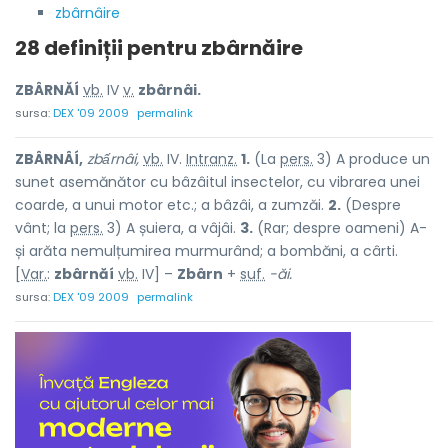
zbârnâire
28 definiții pentru
zbârnăire
ZBÂRNĂÍ
vb.
IV
v.
zbârnâi.
sursa:
DEX '09 2009
permalink
ZBÂRNÂÍ,
zbấrnâi,
vb.
IV.
Intranz.
1.
(La
pers.
3) A produce un
sunet asemănător cu bâzâitul insectelor, cu vibrarea unei
coarde, a unui motor etc.; a bâzâi, a zumzăi.
2.
(Despre
vânt; la
pers.
3) A șuiera, a vâjâi.
3.
(Rar; despre oameni) A-
și arăta nemulțumirea murmurând; a bombăni, a cârti.
[
Var.
:
zbârnăí
vb.
IV] –
Zbârn
+
suf.
-ăi.
sursa:
DEX '09 2009
permalink