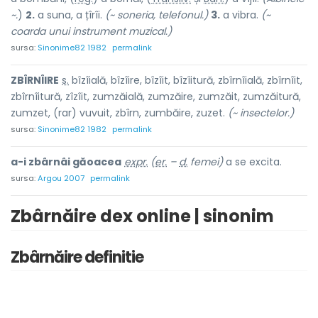
~.
)
2.
a suna, a țîrîi.
(~ soneria, telefonul.)
3.
a vibra.
(~
coarda unui instrument muzical.)
sursa:
Sinonime82 1982
permalink
ZBÎRNÎ
I
RE
s.
bîzîială, bîzîire, bîzîit, bîzîitură, zbîrnîială, zbîrnîit,
zbîrnîitură, zîzîit, zumzăială, zumzăire, zumzăit, zumzăitură,
zumzet, (rar) vuvu
i
t, zbîrn, zumbă
i
re, z
u
zet.
(~ insectelor.)
sursa:
Sinonime82 1982
permalink
a-i zbârnâi găoacea
expr.
(
er.
–
d.
femei)
a se excita.
sursa:
Argou 2007
permalink
Zbârnăire dex online | sinonim
Zbârnăire definitie