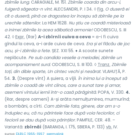
zbîrnîie lung.
CARAGIALE, M. 151.
Zbîrnîie coarda din arcu-i,
fulgeră săgeata-n vînt.
ALECSANDRI, P. I 34. ◊
Fig.
O duseră ei
cît o duseră, pînă ce dragostea lor începu să zbîrnîie pe la
urechile sătenilor.
La HEM 1628.
Nu știu ce coardă misterioasă
a inimei zbîrnîie la acea sălbatică armonie!
ODOBESCU, S. III
42. ◊
Expr.
(Rar)
A-i zbîrnîi cuiva a ceva
= a-i fi cuiva
gîndul la ceva, a-i arde cuiva de ceva.
Era și el flăcău de joc
acu, și-i zbîrnîia a fete.
ȘEZ. XXI 55. ♦ A scoate sunete
neplăcute.
Pe sub candida veselie a melodiei, zbîrnîie un
acompaniament surd.
ODOBESCU, S. III 100. ◊
Tranz.
Zbîrnîie
toți, din dible sparte, Un cîntec vechi și nesărat.
VLAHUȚĂ, P.
54.
3.
(Despre vînt) A șuiera, a vîjîi.
În inima lui a început să
zbîrnîie o coadă de vînt cîinos, care a sunat tare și amar,
asemeni vîntului iernii într-o casă părăginită.
POPA, V. 330.
4.
(Rar, despre oameni) A-și arăta nemulțumirea, murmurînd;
a bombăni, a cîrti.
Cam zbîrnîie fata, ginere, dar am s-o
înduplec eu, că nu părintele face după voia feciorilor, ci
feciorii se dau după voia părinților.
PAMFILE, CER. 48. –
Variantă:
zbîrnăí
(BARANGA, I. 175, SBIERA, P. 133)
vb.
IV.
sursa:
DLRLC 1955-1957
permalink