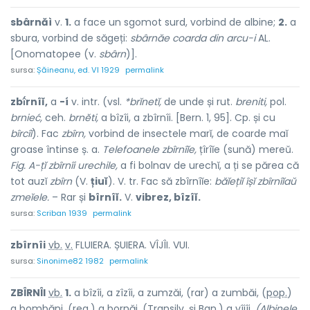
sbârnăì
v.
1.
a face un sgomot surd, vorbind de albine;
2.
a
sbura, vorbind de săgeți:
sbârnăe coarda din arcu-i
AL.
[Onomatopee (v.
sbârn
)].
sursa:
Șăineanu, ed. VI 1929
permalink
zbî́rnîĭ,
a
-í
v. intr. (vsl.
*brĭnetĭ,
de unde și rut.
breniti,
pol.
brnieć,
ceh.
brnĕti,
a bîzîi, a zbîrnîi. [Bern. 1, 95]. Cp. și cu
bîrcîĭ
). Fac
zbîrn,
vorbind de insectele marĭ, de coarde maĭ
groase întinse ș. a.
Telefoanele zbîrnîĭe,
țîrîĭe (sună) mereŭ.
Fig. A-țĭ zbîrnîi urechile,
a fi bolnav de urechĭ, a ți se părea că
tot auzĭ
zbîrn
(V.
țiuĭ
). V. tr. Fac să zbîrnîĭe:
băĭețiĭ îșĭ zbîrnîĭaŭ
zmeĭele.
– Rar și
bîrnîĭ.
V.
vibrez, bîzîĭ.
sursa:
Scriban 1939
permalink
zbîrnî
i
vb.
v.
FLUIERA. ȘUIERA. VÎJÎI. VUI.
sursa:
Sinonime82 1982
permalink
ZBÎRNÎ
I
vb.
1.
a bîzîi, a zîzîi, a zumzăi, (rar) a zumbăi, (
pop.
)
a bombăni, (
reg.
) a bornăi, (
Transilv.
și
Ban.
) a vîjîi.
(Albinele