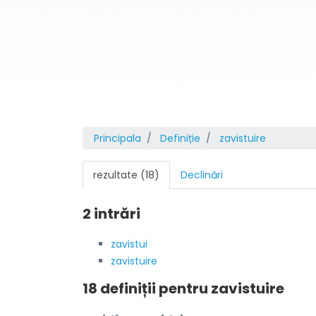
Principala
Definiție
zavistuire
rezultate (18)
Declinări
2 intrări
zavistui
zavistuire
18 definiții pentru
zavistuire