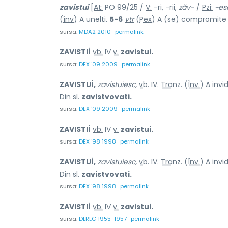
zavistui
[
At:
PO 99/25 /
V:
-ri, -rii,
zăv-
/
Pzi:
~es
(
înv
) A unelti.
5-6
vtr
(
Pex
) A (se) compromite 
sursa:
MDA2 2010
permalink
ZAVISTIÍ
vb.
IV
v.
zavistui.
sursa:
DEX '09 2009
permalink
ZAVISTUÍ,
zavistuiesc,
vb.
IV.
Tranz.
(
Înv.
) A invi
Din
sl.
zavistvovati.
sursa:
DEX '09 2009
permalink
ZAVISTIÍ
vb.
IV
v.
zavistui.
sursa:
DEX '98 1998
permalink
ZAVISTUÍ,
zavistuiesc,
vb.
IV.
Tranz.
(
Înv.
) A invi
Din
sl.
zavistvovati.
sursa:
DEX '98 1998
permalink
ZAVISTIÍ
vb.
IV
v.
zavistui.
sursa:
DLRLC 1955-1957
permalink