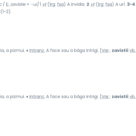
c
/
E:
zavistie
+
-ui]
1
vt
(
îrg
;
fșa
) A invidia.
2
vt
(
îrg
;
fșa
) A urî.
3-4
(1-2).
dia, a pizmui. ♦
Intranz.
A face sau a băga intrigi. [
Var.
:
zavistií
vb.
dia, a pizmui. ♦
Intranz.
A face sau a băga intrigi. [
Var.
:
zavistií
vb.