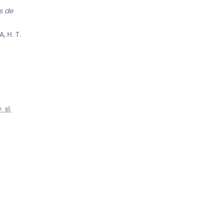
s de
 H. T.
. sl.