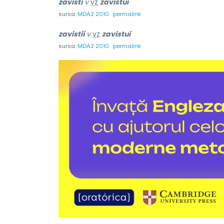
zavistí
v
vz
zavistui
sursa:
MDA2 2010
permalink
zavistií
v
vz
zavistui
sursa:
MDA2 2010
permalink