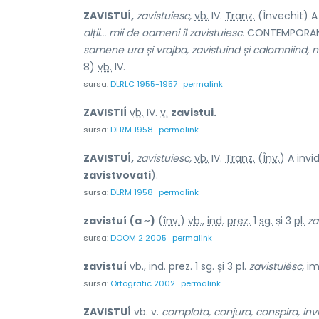
ZAVISTUÍ,
zavistuiesc,
vb.
IV.
Tranz.
(Învechit) A 
alții... mii de oameni îl zavistuiesc.
CONTEMPORANUL
samene ura și vrajba, zavistuind și calomniind, 
8)
vb.
IV.
sursa:
DLRLC 1955-1957
permalink
ZAVISTIÍ
vb.
IV.
v.
zavistui.
sursa:
DLRM 1958
permalink
ZAVISTUÍ,
zavistuiesc,
vb.
IV.
Tranz.
(
Înv.
) A invi
zavistvovati
).
sursa:
DLRM 1958
permalink
zavistuí
(a ~)
(
înv.
)
vb.
,
ind.
prez.
1
sg.
și 3
pl.
za
sursa:
DOOM 2 2005
permalink
zavistuí
vb., ind. prez. 1 sg. și 3 pl.
zavistuiésc,
im
sursa:
Ortografic 2002
permalink
ZAVISTUÍ
vb. v.
complota, conjura, conspira, invidi