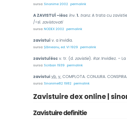
sursa:
Sinonime 2002
permalink
A ZAVISTUÍ ~iésc
înv.
1.
tranz.
A trata cu zavistie
/<sl.
zavistovati
sursa:
NODEX 2002
permalink
zavistuì
v. a invidia.
sursa:
Șăineanu, ed. VI 1929
permalink
zavistuĭésc
v. tr. (d.
zavistie
).
Rar.
Invidiez. – La
sursa:
Scriban 1939
permalink
zavistu
i
vb.
v.
COMPLOTA. CONJURA. CONSPIRA. INVI
sursa:
Sinonime82 1982
permalink
Zavistuire dex online | sin
Zavistuire definitie