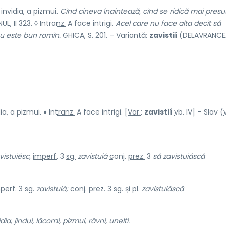
invidia, a pizmui.
Cînd cineva înaintează, cînd se ridică mai presu
, II 323. ◊
Intranz.
A face intrigi.
Acel care nu face alta decît să
nu este bun romîn.
GHICA, S. 201. – Variantă:
zavistií
(DELAVRANCEA,
dia, a pizmui. ♦
Intranz.
A face intrigi. [
Var.
:
zavistií
vb.
IV] – Slav (
v
vistuiésc,
imperf.
3
sg.
zavistuiá
conj.
prez.
3
să zavistuiáscă
perf. 3 sg.
zavistuiá;
conj. prez. 3 sg. și pl.
zavistuiáscă
a, jindui, lăcomi, pizmui, râvni, unelti.