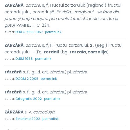
ZÁRZĂRĂ,
zarzăre,
s. f.
Fructul zarzărului; (regional) fructul
corcodușului, corcodușă.
Povidla...
magiunul... se face din
prune și perje coapte, prin unele loturi chiar din zarzăre și
gutui.
PAMFILE, I. C. 234.
sursa:
DLRLC 1955-1957
permalink
ZÁRZĂRĂ,
zarzăre,
s. f.
1.
Fructul zarzărului.
2.
(
Reg.
) Fructul
corcodușului. –
Tc.
zerdali
(
bg.
zarzala, zarzalija
).
sursa:
DLRM 1958
permalink
zárzără
s. f.
,
g.-d.
art.
zárzărei;
pl.
zárzăre
sursa:
DOOM 2 2005
permalink
zárzără
s. f., g.-d. art.
zárzărei;
pl.
zárzăre
sursa:
Ortografic 2002
permalink
ZÁRZĂRĂ
s. v.
corcodușă.
sursa:
Sinonime 2002
permalink