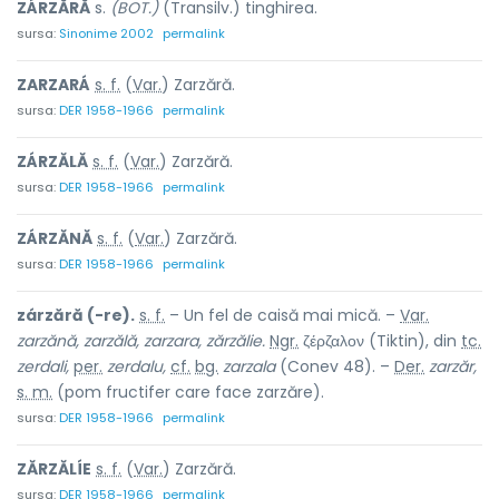
ZÁRZĂRĂ
s.
(BOT.)
(Transilv.) tinghirea.
sursa:
Sinonime 2002
permalink
ZARZARÁ
s. f.
(
Var.
) Zarzără.
sursa:
DER 1958-1966
permalink
ZÁRZĂLĂ
s. f.
(
Var.
) Zarzără.
sursa:
DER 1958-1966
permalink
ZÁRZĂNĂ
s. f.
(
Var.
) Zarzără.
sursa:
DER 1958-1966
permalink
zárzără (-re).
s. f.
– Un fel de caisă mai mică. –
Var.
zarzănă, zarzălă, zarzara, zărzălie.
Ngr.
ζέρζαλον (Tiktin), din
tc.
zerdali,
per.
zerdalu,
cf.
bg.
zarzala
(Conev 48). –
Der.
zarzăr,
s. m.
(pom fructifer care face zarzăre).
sursa:
DER 1958-1966
permalink
ZĂRZĂLÍE
s. f.
(
Var.
) Zarzără.
sursa:
DER 1958-1966
permalink