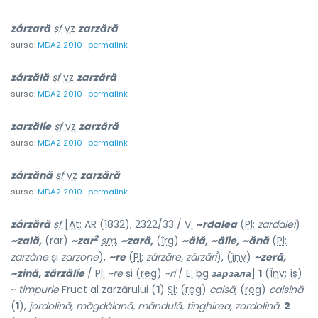
zárzară
sf
vz
zarzără
sursa:
MDA2 2010
permalink
zárzălă
sf
vz
zarzără
sursa:
MDA2 2010
permalink
zarzălíe
sf
vz
zarzără
sursa:
MDA2 2010
permalink
zárzănă
sf
vz
zarzără
sursa:
MDA2 2010
permalink
zárzără
sf
[
At:
AR (1832), 2322/33 /
V:
~rdalea
(
Pl:
zardalei
)
2
~zală,
(rar)
~zar
sm
,
~zară,
(
îrg
)
~ălă,
~ălie,
~ănă
(
Pl:
zarzăne
și
zarzone
),
~re
(
Pl:
zárzăre, zárzări
), (
înv
)
~zeră,
~zină,
zărzălíe
/
Pl:
~re
și (
reg
)
~ri
/
E:
bg
зарзала
]
1
(
Înv
;
îs
)
~
timpurie
Fruct al zarzărului (
1
)
Si:
(
reg
)
caisă,
(
reg
)
caisină
(
1
),
jordolină, măgdălană, mândulă, tinghirea, zordolină.
2