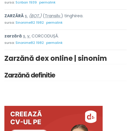
sursa:
Scriban 1939
permalink
Z
A
RZĂRĂ
s.
(
BOT.
)
(
Transilv.
) tinghire
a
.
sursa:
Sinonime82 1982
permalink
z
a
rzără
s.
v.
CORCODUȘĂ.
sursa:
Sinonime82 1982
permalink
Zarzănă dex online | sinonim
Zarzănă definitie