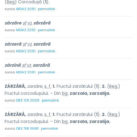
(
Reg
) Corcodușă (
1
).
sursa:
MDA2 2010
permalink
zárzăre
sf
vz
zărzără
sursa:
MDA2 2010
permalink
zárzeră
sf
vz
zarzără
sursa:
MDA2 2010
permalink
zárzină
sf
vz
zarzără
sursa:
MDA2 2010
permalink
ZÁRZĂRĂ,
zarzăre,
s. f.
1.
Fructul zarzărului (
1
).
2.
(
Reg.
)
Fructul corcodușului. – Din
bg.
zarzala, zarzalija.
sursa:
DEX '09 2009
permalink
ZÁRZĂRĂ,
zarzăre,
s. f.
1.
Fructul zarzărului (
1
).
2.
(
Reg.
)
Fructul corcodușului. – Din
bg.
zarzala, zarzalija.
sursa:
DEX '98 1998
permalink