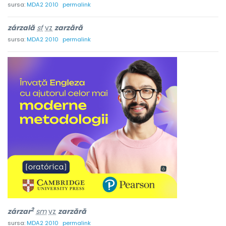
sursa:
MDA2 2010
permalink
zárzală
sf
vz
zarzără
sursa:
MDA2 2010
permalink
2
zárzar
sm
vz
zarzără
sursa:
MDA2 2010
permalink