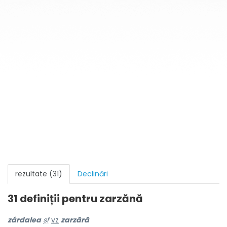
rezultate (31)
Declinări
31 definiții pentru
zarzănă
zárdalea
sf
vz
zarzără