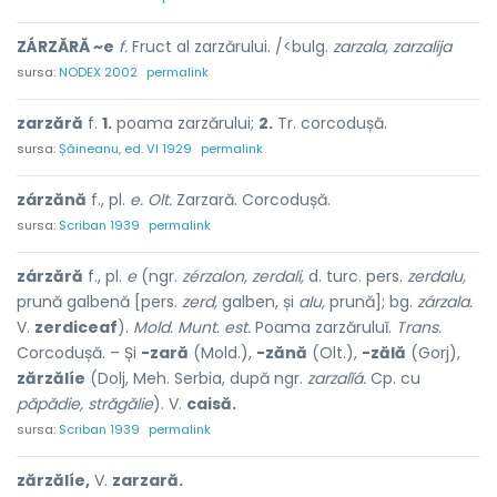
ZÁRZĂRĂ ~e
f.
Fruct al zarzărului. /<bulg.
zarzala, zarzalija
sursa:
NODEX 2002
permalink
zarzără
f.
1.
poama zarzărului;
2.
Tr. corcodușă.
sursa:
Șăineanu, ed. VI 1929
permalink
zárzănă
f., pl.
e. Olt.
Zarzară. Corcodușă.
sursa:
Scriban 1939
permalink
zárzără
f., pl.
e
(ngr.
zérzalon, zerdali,
d. turc. pers.
zerdalu,
prună galbenă [pers.
zerd,
galben, și
alu,
prună]; bg.
zárzala.
V.
zerdiceaf
).
Mold. Munt. est.
Poama zarzăruluĭ.
Trans.
Corcodușă. – Și
-zară
(Mold.),
-zănă
(Olt.),
-zălă
(Gorj),
zărzălíe
(Dolj, Meh. Serbia, după ngr.
zarzalĭá.
Cp. cu
păpădie, străgălie
). V.
caisă.
sursa:
Scriban 1939
permalink
zărzălíe,
V.
zarzară.