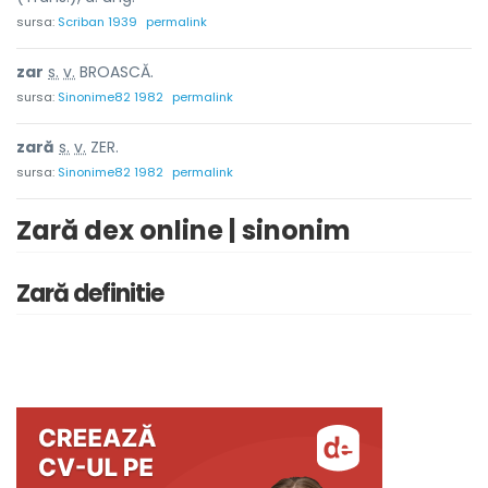
sursa:
Scriban 1939
permalink
zar
s.
v.
BROASCĂ.
sursa:
Sinonime82 1982
permalink
z
a
ră
s.
v.
ZER.
sursa:
Sinonime82 1982
permalink
Zară dex online | sinonim
Zară definitie