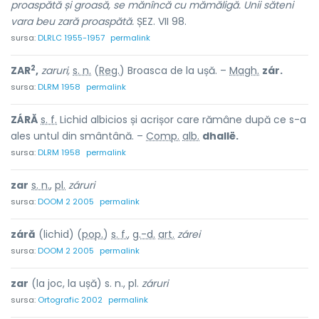
proaspătă și groasă, se mănîncă cu mămăligă. Unii săteni
vara beu zară proaspătă.
ȘEZ. VII 98.
sursa:
DLRLC 1955-1957
permalink
2
ZAR
,
zaruri,
s. n.
(
Reg.
) Broasca de la ușă. –
Magh.
zár.
sursa:
DLRM 1958
permalink
ZÁRĂ
s. f.
Lichid albicios și acrișor care rămâne după ce s-a
ales untul din smântână. –
Comp.
alb.
dhallë.
sursa:
DLRM 1958
permalink
zar
s. n.
,
pl.
záruri
sursa:
DOOM 2 2005
permalink
záră
(lichid) (
pop.
)
s. f.
,
g.-d.
art.
zárei
sursa:
DOOM 2 2005
permalink
zar
(la joc, la ușă) s. n., pl.
záruri
sursa:
Ortografic 2002
permalink