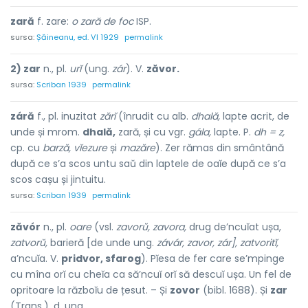
zară
f. zare:
o zară de foc
ISP.
sursa:
Șăineanu, ed. VI 1929
permalink
2) zar
n., pl.
urĭ
(ung.
zár
). V.
zăvor.
sursa:
Scriban 1939
permalink
záră
f., pl. inuzitat
zărĭ
(înrudit cu alb.
dhală,
lapte acrit, de
unde și mrom.
dhală,
zară, și cu vgr.
gála,
lapte. P.
dh = z,
cp. cu
barză, vĭezure
și
mazăre
). Zer rămas din smântână
după ce s’a scos untu saŭ din laptele de oaĭe după ce s’a
scos cașu și jintuitu.
sursa:
Scriban 1939
permalink
zăvór
n., pl.
oare
(vsl.
zavorŭ, zavora,
drug de’ncuĭat ușa,
zatvorŭ,
barieră [de unde ung.
závár, zavor, zár], zatvoritĭ,
a’ncuĭa. V.
pridvor, sfarog
). Pĭesa de fer care se’mpinge
cu mîna orĭ cu cheĭa ca să’ncuĭ orĭ să descuĭ ușa. Un fel de
opritoare la războĭu de țesut. – Și
zovor
(bibl. 1688). Și
zar
(Trans.), d. ung.