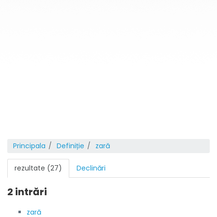
Principala
Definiție
zară
rezultate (27)
Declinări
2 intrări
zară