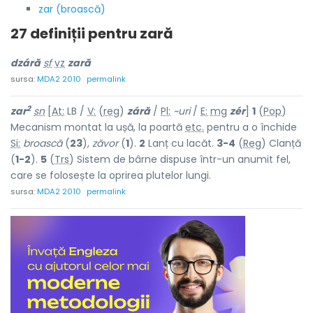
zar (broască)
27 definiții pentru
zară
dzáră
sf
vz
zară
sursa:
MDA2 2010
permalink
2
zar
sn
[
At:
LB /
V:
(
reg
)
záră
/
Pl:
~uri
/
E:
mg
zér
]
1
(
Pop
)
Mecanism montat la ușă, la poartă
etc.
pentru a o închide
Si:
broască
(
23
),
zăvor
(
1
).
2
Lanț cu lacăt.
3-4
(
Reg
) Clanță
(
1-2
).
5
(
Trs
) Sistem de bârne dispuse într-un anumit fel,
care se folosește la oprirea plutelor lungi.
sursa:
MDA2 2010
permalink