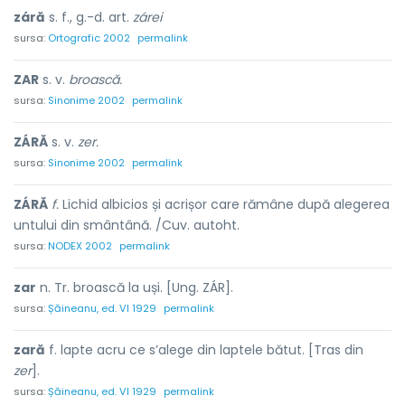
záră
s. f., g.-d. art.
zárei
sursa:
Ortografic 2002
permalink
ZAR
s. v.
broască.
sursa:
Sinonime 2002
permalink
ZÁRĂ
s. v.
zer.
sursa:
Sinonime 2002
permalink
ZÁRĂ
f.
Lichid albicios și acrișor care rămâne după alegerea
untului din smântână. /Cuv. autoht.
sursa:
NODEX 2002
permalink
zar
n. Tr. broască la uși. [Ung. ZÁR].
sursa:
Șăineanu, ed. VI 1929
permalink
zară
f. lapte acru ce s’alege din laptele bătut. [Tras din
zer
].
sursa:
Șăineanu, ed. VI 1929
permalink