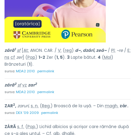
1
záră
sf
[
At:
ANON. CAR. /
V:
(
reg
)
d~, dzárî, zeá~
/
Pl:
~re
/
E:
ns
cf
zer
] (
Pop
)
1-2
Zer (
1, 5
).
3
Lapte bătut.
4
(
Mol
)
Brânzeturi (
1
).
sursa:
MDA2 2010
permalink
2
2
záră
sf
vz
zar
sursa:
MDA2 2010
permalink
2
ZAR
,
zaruri,
s. n.
(
Reg.
) Broască de la ușă. – Din
magh.
zár.
sursa:
DEX '09 2009
permalink
ZÁRĂ
s. f.
(
Pop.
) Lichid albicios și acrișor care rămâne după
ce s-a ales untul. –
Cf.
alb.
dhallë.