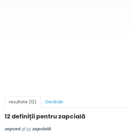
rezultate (12)
Declinări
12 definiții pentru
zapcială
zapceá
sf
vz
zapcială