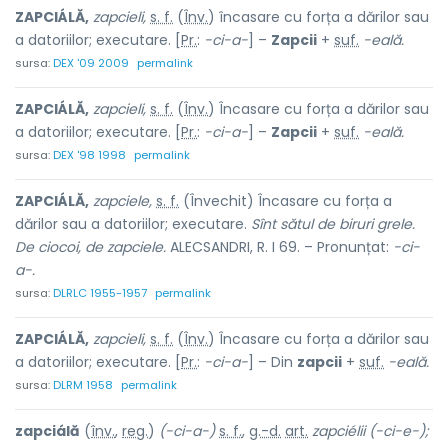
ZAPCIÁLĂ,
zapcieli,
s. f.
(
Înv.
) încasare cu forța a dărilor sau
a datoriilor; executare. [
Pr.
:
-ci-a-
] –
Zapcii
+
suf.
-eală.
sursa:
DEX '09 2009
permalink
ZAPCIÁLĂ,
zapcieli,
s. f.
(
Înv.
) Încasare cu forța a dărilor sau
a datoriilor; executare. [
Pr.
:
-ci-a-
] –
Zapcii
+
suf.
-eală.
sursa:
DEX '98 1998
permalink
ZAPCIÁLĂ,
zapciele,
s. f.
(Învechit) Încasare cu forța a
dărilor sau a datoriilor; executare.
Sînt sătul de biruri grele.
De ciocoi, de zapciele.
ALECSANDRI, R. I 69. – Pronunțat:
-ci-
a-.
sursa:
DLRLC 1955-1957
permalink
ZAPCIÁLĂ,
zapcieli,
s. f.
(
Înv.
) Încasare cu forța a dărilor sau
a datoriilor; executare. [
Pr.
:
-ci-a-
] – Din
zapcii
+
suf.
-eală.
sursa:
DLRM 1958
permalink
zapciálă
(
înv.
,
reg.
)
(-ci-a-)
s. f.
,
g.-d.
art.
zapciélii (-ci-e-);