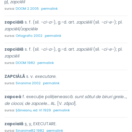
pl.
zapciéli
sursa:
DOOM 2 2005
permalink
zapciálă
s. f. (sil.
-ci-a-
), g.-d. art.
zapciélii
(sil.
-ci-e-
); pl.
zapciéli/zapciéle
sursa:
Ortografic 2002
permalink
zapciálă
s. f. (sil.
-ci-a-
), g.-d. art.
zapciélii
(sil.
-ci-e-
); pl.
zapciéli
sursa:
DOOM 1982
permalink
ZAPCIÁLĂ
s. v.
executare.
sursa:
Sinonime 2002
permalink
zapceà
f. execuție polițienească:
sunt sătul de biruri grele...,
de ciocoi, de zapcele...
AL. [V.
zăpcì
].
sursa:
Șăineanu, ed. VI 1929
permalink
zapci
a
lă
s.
v.
EXECUTARE.
sursa:
Sinonime82 1982
permalink