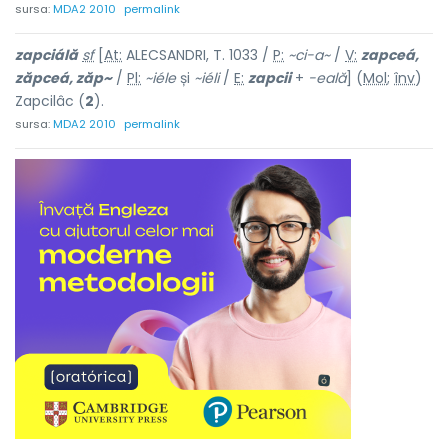
sursa:
MDA2 2010
permalink
zapciálă
sf
[
At:
ALECSANDRI, T. 1033 /
P:
~ci-a~
/
V:
zapceá,
zăpceá, zăp~
/
Pl:
~iéle
și
~iéli
/
E:
zapcii
+
-eală
] (
Mol
;
înv
)
Zapcilâc (
2
).
sursa:
MDA2 2010
permalink