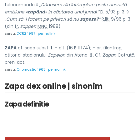
telecomanda ◊
„Dădusem din întâmplare peste această
emisiune «
zapând
» în căutarea unui jurnal.”
D.
5/93 p. 3. ◊
„Cum să-i facem pe privitori să nu
zapeze?
”
R.lit.
9/96 p. 3
(din
fr.
zapper;
MNC
1988)
sursa:
DCR2 1997
permalink
ZAPA
cf. sapa subst.
1.
– olt. (16 B II 174); – ar. filantrop,
ctitor al stadionului
Zapeion
din Atena.
2.
Cf.
Zapan
Cotruță,
pren. act.
sursa:
Onomastic 1963
permalink
Zapa dex online | sinonim
Zapa definitie