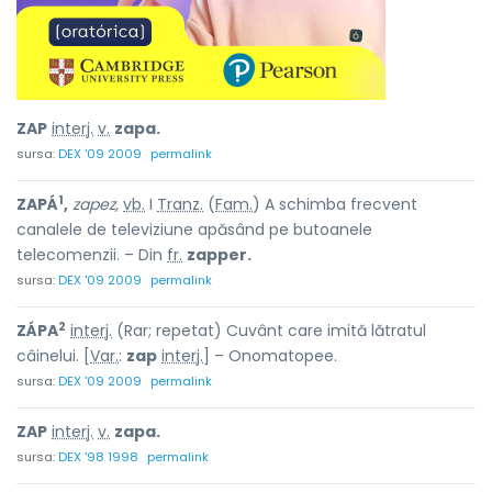
ZAP
interj.
v.
zapa.
sursa:
DEX '09 2009
permalink
1
ZAPÁ
,
zapez,
vb.
I
Tranz.
(
Fam.
) A schimba frecvent
canalele de televiziune apăsând pe butoanele
telecomenzii. – Din
fr.
zapper.
sursa:
DEX '09 2009
permalink
2
ZÁPA
interj.
(Rar; repetat) Cuvânt care imită lătratul
câinelui. [
Var.
:
zap
interj.
] – Onomatopee.
sursa:
DEX '09 2009
permalink
ZAP
interj.
v.
zapa.
sursa:
DEX '98 1998
permalink