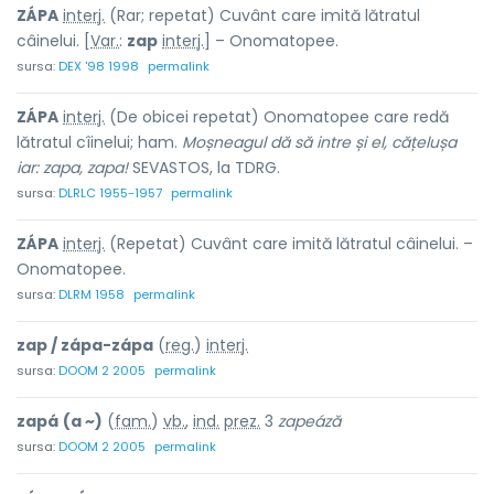
ZÁPA
interj.
(Rar; repetat) Cuvânt care imită lătratul
câinelui. [
Var.
:
zap
interj.
] – Onomatopee.
sursa:
DEX '98 1998
permalink
ZÁPA
interj.
(De obicei repetat) Onomatopee care redă
lătratul cîinelui; ham.
Moșneagul dă să intre și el, cățelușa
iar: zapa, zapa!
SEVASTOS, la TDRG.
sursa:
DLRLC 1955-1957
permalink
ZÁPA
interj.
(Repetat) Cuvânt care imită lătratul câinelui. –
Onomatopee.
sursa:
DLRM 1958
permalink
zap / zápa-zápa
(
reg.
)
interj.
sursa:
DOOM 2 2005
permalink
zapá
(a ~)
(
fam.
)
vb.
,
ind.
prez.
3
zapeáză
sursa:
DOOM 2 2005
permalink