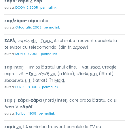
zápa-zápa
v.
zap
sursa:
DOOM 2 2005
permalink
zap/zápa-zápa
interj.
sursa:
Ortografic 2002
permalink
ZAPÁ,
zapéz,
vb.
I.
Tranz.
A schimba frecvent canalele la
televizor cu telecomanda. (din fr.
zapper
)
sursa:
MDN '00 2000
permalink
zap
interj.
– Imită lătratul unui cîine. –
Var.
zapa.
Creație
expresivă. –
Der.
zăpăi,
vb.
(a lătra);
zăpăit,
s. n.
(lătrat);
zăpăitură,
s. f.
(lătrat). În
Mold.
sursa:
DER 1958-1966
permalink
zap
și
zápa-zápa
(nord) interj. care arată lătratu, ca și
ham.
V.
zăpăĭ.
sursa:
Scriban 1939
permalink
zapá
vb.
I A schimba frecvent canalele la TV cu