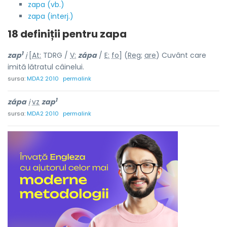
zapa (vb.)
zapa (interj.)
18 definiții pentru
zapa
1
zap
i
[
At:
TDRG /
V:
zápa
/
E:
fo
] (
Reg
;
are
) Cuvânt care
imită lătratul câinelui.
sursa:
MDA2 2010
permalink
1
zápa
i
vz
zap
sursa:
MDA2 2010
permalink