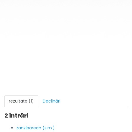
rezultate (1)
Declinări
2 intrări
zanzibarean (s.m.)