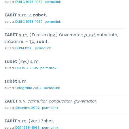
sursa:
DLRLC 1955-1957
permalink
ZABÍT
s. m.
v.
zabet.
sursa:
DLRLC 1955-1957
permalink
ZABÉT
s. m.
(Turcism
înv.
) Guvernator;
p. ext.
autoritate,
stăpânire. –
Tc.
zabit.
sursa:
DLRM 1958
permalink
zabét
(
înv.
)
s. m.
sursa:
DOOM 2 2005
permalink
zabét
s. m.
sursa:
Ortografic 2002
permalink
ZABÉT
s. v.
cârmuitor, conducător, guvernator.
sursa:
Sinonime 2002
permalink
ZABÍT
s. m.
(
Var.
) Zabet.
sursa:
DER 1958-1966
permalink