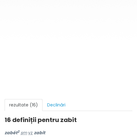
rezultate (16)
Declinări
16 definiții pentru
zabit
2
zabét
sm
vz
zabit