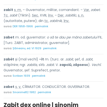
zabít
s. m.
– Guvernator, militar, comandant. –
Var.
zabet.
Tc.
zabit
(Tiktin).
Sec.
XVIII,
înv.
–
Der.
zabitlîc,
s. n.
(autoritate, putere); din
tc.
zabitnik,
înv.
sursa:
DER 1958-1966
permalink
zabet
m. od. guvernator:
o să te dau pe mâna zabetului
FIL.
[Turc. ZABIT, administrator, guvernator].
sursa:
Șăineanu, ed. VI 1929
permalink
zabét
și (maĭ vechĭ)
-ít
m. (turc. ar.
zabit,
șef, d.
zabt,
stăpînire; ngr.
zabitis,
sîrb.
zabit.
V.
zapciŭ, zăpsesc
).
Vechĭ.
Guvernator, șef. Suprefect, pretor.
sursa:
Scriban 1939
permalink
zab
e
t
s.
v.
CÎRMUITOR. CONDUCĂTOR. GUVERNATOR.
sursa:
Sinonime82 1982
permalink
Zabit dex online | sinonim