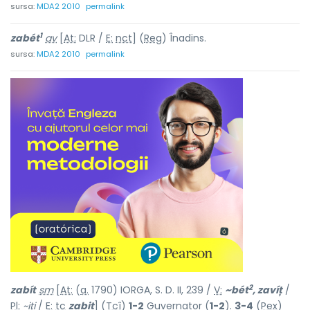
sursa:
MDA2 2010
permalink
1
zabét
av
[
At:
DLR /
E:
nct
] (
Reg
) Înadins.
sursa:
MDA2 2010
permalink
2
zabít
sm
[
At:
(
a.
1790) IORGA, S. D. II, 239 /
V:
~bét
, zavíț
/
Pl:
~
i
ți
/
E:
tc
zabit
] (
Tcî
)
1-2
Guvernator (
1-2
).
3-4
(
Pex
)