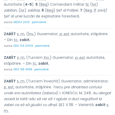
Autoritate (
4-5
).
5
(
Reg
) Comandant militar
Si:
(
îvr
)
zabitan,
(
îvr
)
zabitaș.
6
(
Reg
) Șef al Poliției.
7
(
Reg
;
îf
zaviț)
Șef al unei lucrări de exploatare forestieră.
sursa:
MDA2 2010
permalink
ZABÉT
s. m.
(
Înv.
) Guvernator;
p. ext.
autoritate, stăpânire.
– Din
tc.
zabit.
sursa:
DEX '09 2009
permalink
ZABÉT
s. m.
(Turcism
înv.
) Guvernator;
p. ext.
autoritate,
stăpânire. – Din
tc.
zabit.
sursa:
DEX '98 1998
permalink
ZABÉT
s. m.
(Turcism învechit) Guvernator, administrator;
p. ext.
autoritate, stăpînire.
Trecu pre dinaintea cortului
unde era autoritatea (zabetul).
I. IONESCU, M. 248.
Au alergat
acasă la tată-său să vie să-i agiute a duci neguțitorii la
zabet ca să să giudici cu dînșii.
ȘEZ. II 118. – Variantă:
zabít
s.
m.