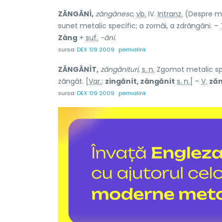
ZĂNGĂNÍ,
zăngănesc,
vb.
IV.
Intranz.
(Despre met
sunet metalic specific; a zornăi, a zdrăngăni. –
Zâng
+
suf.
-ăni.
sursa:
DEX '09 2009
permalink
ZĂNGĂNÍT,
zăngănituri,
s. n.
Zgomot metalic spec
zăngăt. [
Var.
:
zingănít, zângănít
s. n.
] –
V.
zăn
sursa:
DEX '09 2009
permalink