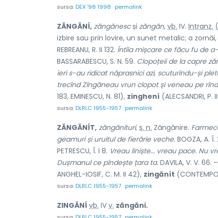
sursa:
DEX '98 1998
permalink
ZĂNGĂNÍ,
zăngănesc
și
zăngăn,
vb.
IV.
Intranz.
(
izbire sau prin lovire, un sunet metalic; a zornăi
REBREANU, R. II 132.
Întîia mișcare ce făcu fu de a-ș
BASSARABESCU, S. N. 59.
Clopoțeii de la capre ză
ieri s-au ridicat năprasnici azi, scuturîndu-și ple
trecînd Zîngăneau vrun clopot și veneau pe rînd
183, EMINESCU, N. 81),
zinghení
(ALECSANDRI, P. I
sursa:
DLRLC 1955-1957
permalink
ZĂNGĂNÍT,
zăngănituri,
s. n.
Zăngănire.
Farmecu
geamuri și uruitul de fierărie veche.
BOGZA, A. Î.
PETRESCU, Î. I 8.
Vreau liniște... vreau pace. Nu 
Dușmanul ce pîndește țara ta.
DAVILA, V. V. 66. 
ANGHEL-IOSIF, C. M. II 42),
zingănít
(CONTEMPORA
sursa:
DLRLC 1955-1957
permalink
ZINGĂNÍ
vb.
IV
v.
zăngăni.
sursa:
DLRLC 1955-1957
permalink