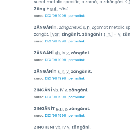
sunet metalic specific; a zornăi, a zdrăngăni. ◊
Zâng
+
suf.
-ăni.
sursa:
DEX '98 1998
permalink
ZĂNGĂNÍT,
zăngănituri,
s. n.
Zgomot metalic spec
zăngăt. [
Var.
:
zingănít, zângănít
s. n.
] –
V.
zăn
sursa:
DEX '98 1998
permalink
ZÂNGĂNÍ
vb.
IV
v.
zăngăni.
sursa:
DEX '98 1998
permalink
ZÂNGĂNÍT
s. n.
v.
zăngănit.
sursa:
DEX '98 1998
permalink
ZINGĂNÍ
vb.
IV
v.
zăngăni.
sursa:
DEX '98 1998
permalink
ZINGĂNÍT
s. n.
v.
zăngănit.
sursa:
DEX '98 1998
permalink
ZINGHENÍ
vb.
IV
v.
zăngăni.