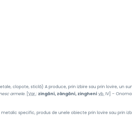
ale, clopote, sticlă) A produce, prin izbire sau prin lovire, un su
ănesc armele.
[
Var.
:
zingăní, zângăní, zinghení
vb.
IV] – Onoma
etalic specific, produs de unele obiecte prin lovire sau prin izbi