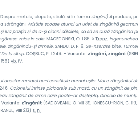
Despre metale, clopote, sticlă; și în forma
zîngăni) A
produce, pr
, a zdrăngăni.
Aristide scoase atunci un urlet de zîngăniră geamuri
i lua poziția și de a-și ciocni călcîiele, ca să se auză zăngănind pi
ngănesc voios în cale.
MACEDONSKI, O. I 86. ◊
Tranz.
îngenuncheaț
tele, zîngănindu-și armele.
SANDU, D. P. 9.
Se-nserase bine. Turme
 De la cîmp.
COȘBUC, P. I 249. – Variante:
zîngăní, zingăní
(SBIER
I 158)
vb.
IV.
l acestor remorci nu-l constituie numai ușile. Mai e zăngănitul
d
 246.
Colonelul întinse picioarele sub masă, cu un zăngănit de pint
vreau zăngănit de arme care poate-ar deștepta, Dincolo de munți,
– Variante:
zîngănít
(SADOVEANU, O. VIII 39, IONESCU-RION, C. 119,
NUL, VIIII 213)
s. n.