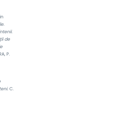
in
le.
ntenii.
ii de
le
A, P.
e
eni.
C.