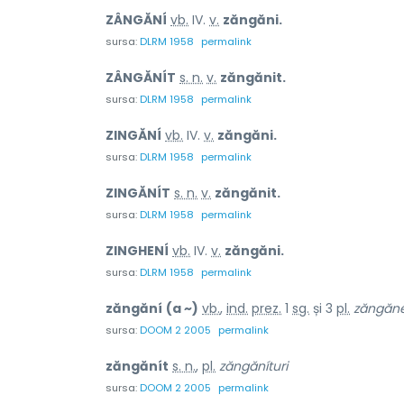
ZÂNGĂNÍ
vb.
IV.
v.
zăngăni.
sursa:
DLRM 1958
permalink
ZÂNGĂNÍT
s. n.
v.
zăngănit.
sursa:
DLRM 1958
permalink
ZINGĂNÍ
vb.
IV.
v.
zăngăni.
sursa:
DLRM 1958
permalink
ZINGĂNÍT
s. n.
v.
zăngănit.
sursa:
DLRM 1958
permalink
ZINGHENÍ
vb.
IV.
v.
zăngăni.
sursa:
DLRM 1958
permalink
zăngăní
(a ~)
vb.
,
ind.
prez.
1
sg.
și 3
pl.
zăngăné
sursa:
DOOM 2 2005
permalink
zăngănít
s. n.
,
pl.
zăngăníturi
sursa:
DOOM 2 2005
permalink