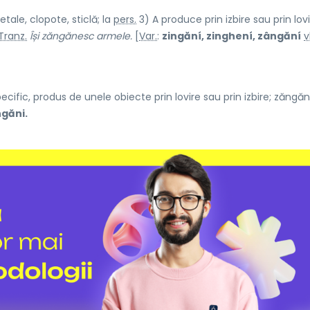
ale, clopote, sticlă; la
pers.
3) A produce prin izbire sau prin lov
Tranz.
Își zăngănesc armele.
[
Var.
:
zingăní, zinghení, zângăní
v
ific, produs de unele obiecte prin lovire sau prin izbire; zăngăni
găni.