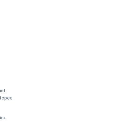
net
topee.
re.