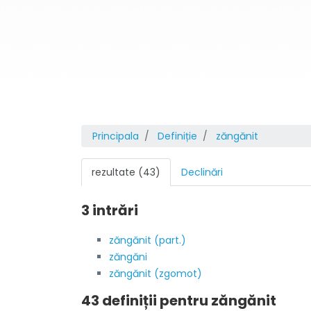
Principala
Definiție
zăngănit
rezultate (43)
Declinări
3 intrări
zăngănit (part.)
zăngăni
zăngănit (zgomot)
43 definiții pentru
zăngănit