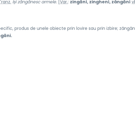
Tranz.
Își zăngănesc armele.
[
Var.
:
zingăní, zinghení, zângăní
v
ific, produs de unele obiecte prin lovire sau prin izbire; zăngăni
găni.