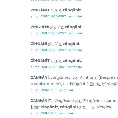
ZINGĂNÍT
s. n.
v.
zăngănit.
sursa:
DLRLC 1955-1957
permalink
ZINGHENÍ
vb.
IV
v.
zăngăni.
sursa:
DLRLC 1955-1957
permalink
ZÎNGĂNÍ
vb.
IV
v.
zăngăni.
sursa:
DLRLC 1955-1957
permalink
ZÎNGĂNÍT
s. n.
v.
zăngănit.
sursa:
DLRLC 1955-1957
permalink
ZĂNGĂNÍ,
zăngănesc,
vb.
IV.
Intranz.
(Despre met
metalic; a zornăi, a zdrăngăni. ◊
Tranz.
Își zăng
sursa:
DLRM 1958
permalink
ZĂNGĂNÍT,
zăngănituri,
s. n.
Zăngănire; zgomot m
[
Var.
:
zingănít, zângănít
s. n.
] –
V.
zăngăni.
sursa:
DLRM 1958
permalink