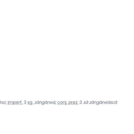
sc,
imperf.
3
sg.
zăngăneá;
conj.
prez.
3
să zăngăneáscă