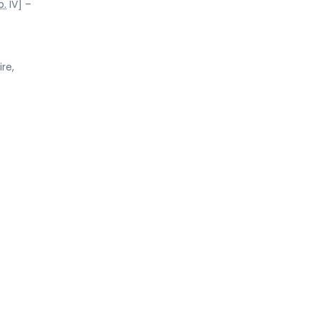
b.
IV] –
re,