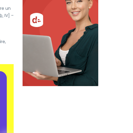
ire un
b.
IV] –
re,