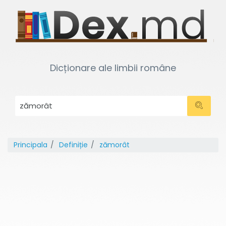
Dicționare ale limbii române
Principala
Definiție
zămorât