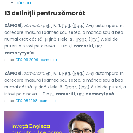
zămorî
13 definiții pentru
zămorât
ZĂMORÎ́,
zămorăsc,
vb.
IV.
1.
Refl.
(
Reg.
) A-și astâmpăra în
oarecare măsură foamea sau setea, a mânca sau a bea
numai atât cât să-și țină zilele.
2.
Tranz.
(
Înv.
) A slei de
puteri, a istovi pe cineva. – Din
sl.
zamoriti,
ucr.
zamorytyc’a.
sursa:
DEX '09 2009
permalink
ZĂMORÎ,
zămorăsc,
vb.
IV.
1.
Refl.
(
Reg.
) A-și astâmpăra în
oarecare măsură foamea sau setea, a mânca sau a bea
numai cât să-și țină zilele.
2.
Tranz.
(
Înv.
) A slei de puteri, a
istovi pe cineva. – Din
sl.
zamoriti,
ucr.
zamorytycá.
sursa:
DEX '98 1998
permalink