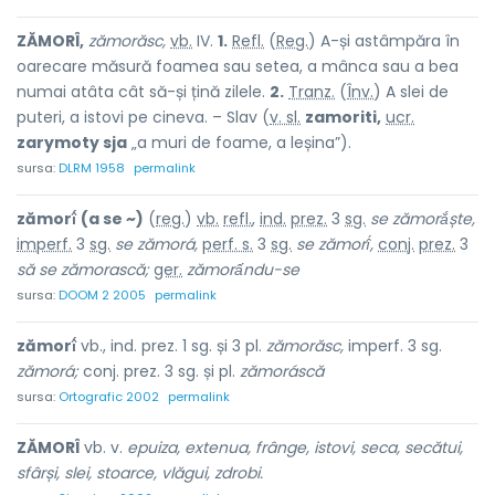
ZĂMORÎ,
zămorăsc,
vb.
IV.
1.
Refl.
(
Reg.
) A-și astâmpăra în
oarecare măsură foamea sau setea, a mânca sau a bea
numai atâta cât să-și țină zilele.
2.
Tranz.
(
Înv.
) A slei de
puteri, a istovi pe cineva. – Slav (
v. sl.
zamoriti,
ucr.
zarymoty sja
„a muri de foame, a leșina”).
sursa:
DLRM 1958
permalink
zămorî́
(a se ~)
(
reg.
)
vb.
refl.
,
ind.
prez.
3
sg.
se zămorắște,
imperf.
3
sg.
se zămorá,
perf. s.
3
sg.
se zămorî́,
conj.
prez.
3
să se zămorască;
ger.
zămorấndu-se
sursa:
DOOM 2 2005
permalink
zămorî́
vb., ind. prez. 1 sg. și 3 pl.
zămorăsc,
imperf. 3 sg.
zămorá;
conj. prez. 3 sg. și pl.
zămoráscă
sursa:
Ortografic 2002
permalink
ZĂMORÎ
vb. v.
epuiza, extenua, frânge, istovi, seca, secătui,
sfârși, slei, stoarce, vlăgui, zdrobi.