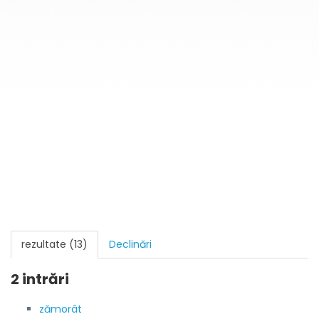
rezultate (13)
Declinări
2 intrări
zămorât