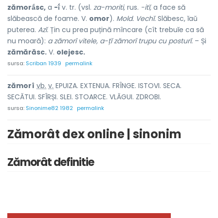
zămorắsc,
a
-î́
v. tr. (vsl.
za-moriti,
rus.
-itĭ,
a face să
slăbească de foame. V.
omor
).
Mold. Vechĭ.
Slăbesc, ĭaŭ
puterea.
Azĭ.
Țin cu prea puțină mîncare (cît trebuĭe ca să
nu moară):
a zămorî vitele, a-țĭ zămorî trupu cu posturĭ.
– Și
zămărăsc.
V.
olejesc.
sursa:
Scriban 1939
permalink
zămor
î
vb.
v.
EPUIZA. EXTENUA. FRÎNGE. ISTOVI. SECA.
SECĂTUI. SFÎRȘI. SLEI. STOARCE. VLĂGUI. ZDROBI.
sursa:
Sinonime82 1982
permalink
Zămorât dex online | sinonim
Zămorât definitie