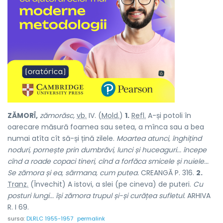
ZĂMORÎ́,
zămorăsc,
vb.
IV. (
Mold.
)
1.
Refl.
A-și potoli în
oarecare măsură foamea sau setea, a mînca sau a bea
numai atîta cît să-și țină zilele.
Moartea atunci, înghițind
noduri, pornește prin dumbrăvi, lunci și huceaguri...
începe
cînd a roade copaci tineri, cînd a forfăca smicele și nuiele...
Se zămora și ea, sărmana, cum putea.
CREANGĂ P. 316.
2.
Tranz.
(Învechit) A istovi, a slei (pe cineva) de puteri.
Cu
posturi lungi... își zămora trupul și-și curățea sufletul.
ARHIVA
R. I 69.
sursa:
DLRLC 1955-1957
permalink