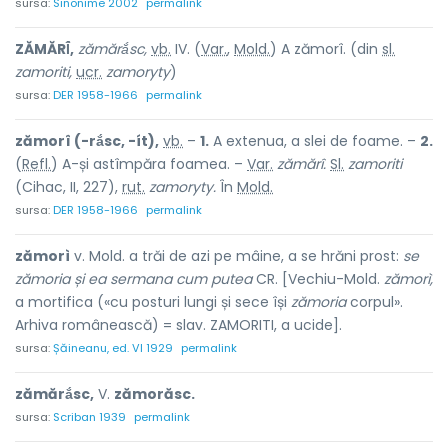
sursa:
Sinonime 2002
permalink
ZĂMĂRÎ́,
zămărắsc,
vb.
IV. (
Var.
,
Mold.
) A zămorî. (din
sl.
zamoriti,
ucr.
zamoryty
)
sursa:
DER 1958-1966
permalink
zămorî (-rắsc, -ít),
vb.
–
1.
A extenua, a slei de foame. –
2.
(
Refl.
) A-și astîmpăra foamea. –
Var.
zămărî.
Sl.
zamoriti
(Cihac, II, 227),
rut.
zamoryty.
În
Mold.
sursa:
DER 1958-1966
permalink
zămorì
v. Mold. a trăi de azi pe mâine, a se hrăni prost:
se
zămoria și ea sermana cum putea
CR. [Vechiu-Mold.
zămorì,
a mortifica («cu posturi lungi și sece își
zămoria
corpul».
Arhiva românească) = slav. ZAMORITI, a ucide].
sursa:
Șăineanu, ed. VI 1929
permalink
zămărắsc,
V.
zămorăsc.
sursa:
Scriban 1939
permalink