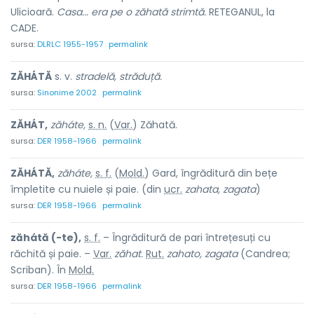
Ulicioară.
Casa... era pe o zăhată strimtă.
RETEGANUL, la
CADE.
sursa:
DLRLC 1955-1957
permalink
ZĂHÁTĂ
s. v.
stradelă, străduță.
sursa:
Sinonime 2002
permalink
ZĂHÁT,
zăháte,
s. n.
(
Var.
) Zăhată.
sursa:
DER 1958-1966
permalink
ZĂHÁTĂ,
zăháte,
s. f.
(
Mold.
) Gard, îngrăditură din bețe
împletite cu nuiele și paie. (din
ucr.
zahata, zagata
)
sursa:
DER 1958-1966
permalink
zăhátă (-te),
s. f.
– Îngrăditură de pari întrețesuți cu
răchită și paie. –
Var.
zăhat.
Rut.
zahato, zagata
(Candrea;
Scriban). În
Mold.
sursa:
DER 1958-1966
permalink