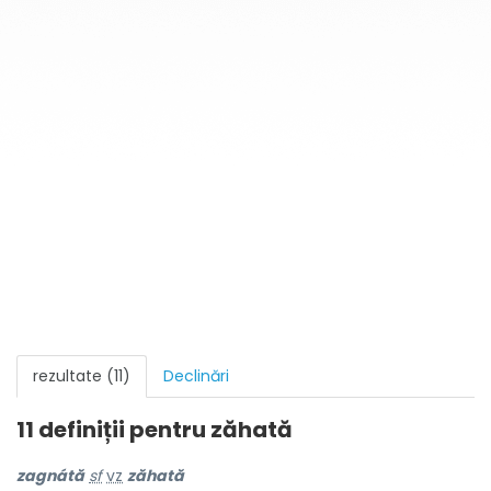
rezultate (11)
Declinări
11 definiții pentru
zăhată
zagnátă
sf
vz
zăhată