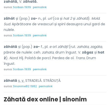
zahátă,
V.
zăhată.
sursa:
Scriban 1939
permalink
zăhát
și (pop.)
za-
n., pl.
urĭ
(ca și
hat 2
și
zăhată
).
Mold.
Sud.
Apărătoare de vreascurĭ și spinĭ deasupra unuĭ gard de
nuĭele.
sursa:
Scriban 1939
permalink
zăhátă
și (pop.)
za-
f., pl.
e
orĭ
zăhățĭ
(rut.
zaháta, zagáta,
părete de nuĭele: ceh.
zahata,
drum îngust. V.
zăgaz
și
hat
2
).
Nord.
Hîj. Poĭată de porcĭ. Perdea de oĭ.
Trans.
Drum
îngust.
sursa:
Scriban 1939
permalink
zăh
a
tă
s.
v.
STRADELĂ. STRĂDUȚĂ.
sursa:
Sinonime82 1982
permalink
Zăhată dex online | sinonim