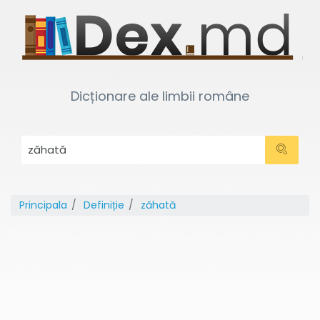
Dicționare ale limbii române
Principala
Definiție
zăhată