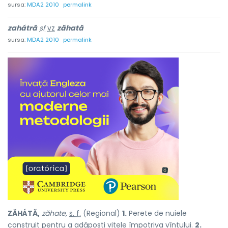
sursa:
MDA2 2010
permalink
zahátră
sf
vz
zăhată
sursa:
MDA2 2010
permalink
ZĂHÁTĂ,
zăhate,
s. f.
(Regional)
1.
Perete de nuiele
construit pentru a adăposti vitele împotriva vîntului.
2.