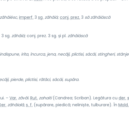
zăhăiésc,
imperf.
3
sg.
zăhăiá;
conj.
prez.
3
să zăhăiáscă
 3 sg.
zăhăiá;
conj. prez. 3 sg. și pl.
zăhăiáscă
spune, irita, încurca, jena, necăji, plictisi, sâcâi, stingheri, stânje
ăji, pierde, plictisi, rătăci, sâcâi, supăra.
țui. –
Var.
zăvăi.
Rut.
zahaiti
(Candrea; Scriban). Legătura cu
der.
s
Der.
zăhăială,
s. f.
(supărare, piedică; neliniște, tulburare). În
Mold.