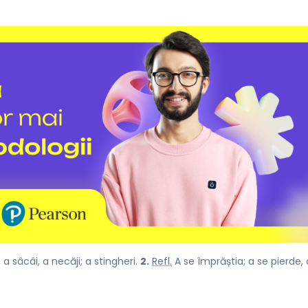
a sâcâi, a necăji; a stingheri.
2.
Refl.
A se împrăștia; a se pierde, 