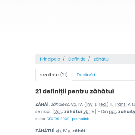
Principala
Definiție
zăhătui
rezultate (21)
Declinări
21 definiții pentru
zăhătui
ZĂHĂÍ,
zăhăiesc,
vb.
IV. (
înv.
și
reg.
)
1.
Tranz.
A su
se risipi. [
Var.
:
zăhătuí
vb.
IV] – Din
ucr.
zahaity
sursa:
DEX '09 2009
permalink
ZĂHĂTUÍ
vb.
IV
v.
zăhăi.