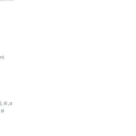
ni,
l.
iti
„a
și