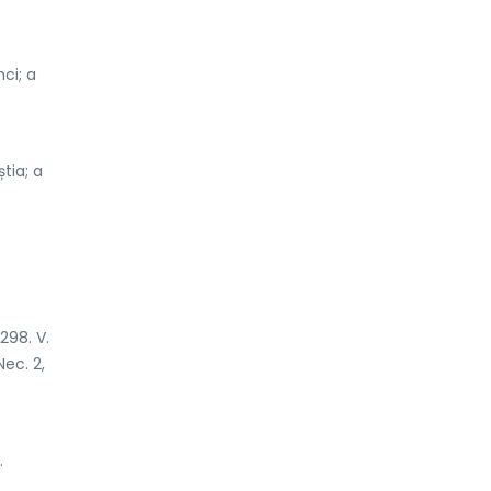
ci; a
tia; a
298. V.
ec. 2,
.