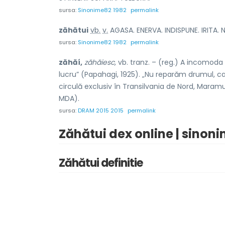
sursa:
Sinonime82 1982
permalink
zăhătu
i
vb.
v.
AGASA. ENERVA. INDISPUNE. IRITA. NE
sursa:
Sinonime82 1982
permalink
zăhăí,
zăhăiesc,
vb. tranz. – (reg.) A incomoda 
lucru” (Papahagi, 1925). „Nu reparăm drumul, c
circulă exclusiv în Transilvania de Nord, Maramu
MDA).
sursa:
DRAM 2015 2015
permalink
Zăhătui dex online | sinon
Zăhătui definitie