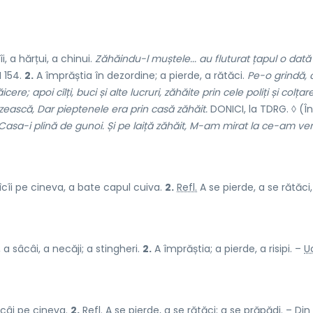
îi, a hărțui, a chinui.
Zăhăindu-l muștele... au fluturat țapul o dată
I 154.
2.
A împrăștia în dezordine; a pierde, a rătăci.
Pe-o grindă, 
icere; apoi cîlți, buci și alte lucruri, zăhăite prin cele poliți și colțare
zească, Dar pieptenele era prin casă zăhăit.
DONICI, la TDRG. ◊ (În
 Casa-i plină de gunoi. Și pe laiță zăhăit, M-am mirat la ce-am ven
îcîi pe cineva, a bate capul cuiva.
2.
Refl.
A se pierde, a se rătăci,
a sâcâi, a necăji; a stingheri.
2.
A împrăștia; a pierde, a risipi. –
Uc
câi pe cineva.
2.
Refl.
A se pierde, a se rătăci; a se prăpădi. – Din