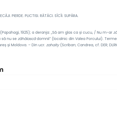
CĂJI. PIERDE. PLICTISI. RĂTĂCI. SÎCÎI. SUPĂRA.
(Papahagi, 1925); a deranja: „Să am glas ca și cucu, / Nu m-ar
z
a să nu se
zăhăiască
domnii” (localnic din Valea Porcului). Terme
reș și Moldova. – Din ucr.
zahaity
(Scriban; Candrea, cf. DER; DLR
im