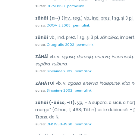
sursa:
DLRM 1958
permalink
zăhăí
(a ~)
(
înv.
,
reg.
)
vb.
,
ind.
prez.
1
sg.
și 3
pl.
sursa:
DOOM 2 2005
permalink
zăhăí
vb., ind. prez. 1 sg. și 3 pl.
zăhăiésc,
imperf.
sursa:
Ortografic 2002
permalink
ZĂHĂÍ
vb. v.
agasa, deranja, enerva, incomoda, indi
supăra, tulbura.
sursa:
Sinonime 2002
permalink
ZĂHĂTUÍ
vb. v.
agasa, enerva, indispune, irita, nec
sursa:
Sinonime 2002
permalink
zăhăí (-ăésc, -ít),
vb.
– A supăra, a sîcîi, a hăr
merge” (Cihac, II, 468; Tiktin) este dubioasă. –
Trans.
de
N.
sursa:
DER 1958-1966
permalink