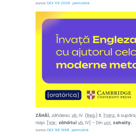
sursa:
DEX '09 2009
permalink
ZĂHĂÍ,
zăhăiesc,
vb.
IV. (
Reg.
)
1.
Tranz.
A supăra, 
risipi. [
Var.
:
zăhătuí
vb.
IV] – Din
ucr.
zahaity.
sursa:
DEX '98 1998
permalink