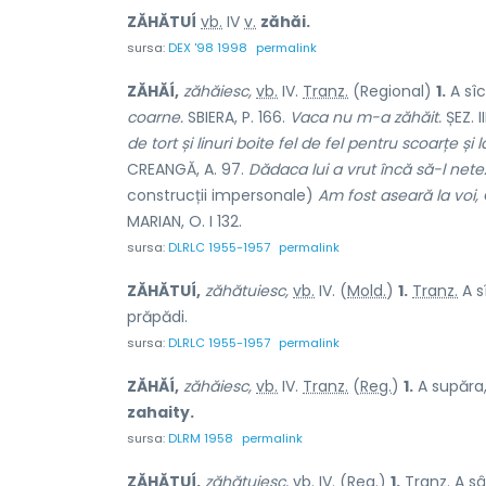
ZĂHĂTUÍ
vb.
IV
v.
zăhăi.
sursa:
DEX '98 1998
permalink
ZĂHĂÍ,
zăhăiesc,
vb.
IV.
Tranz.
(Regional)
1.
A sîc
coarne.
SBIERA, P. 166.
Vaca nu m-a zăhăit.
ȘEZ. II
de tort și linuri boite fel de fel pentru scoarțe și lă
CREANGĂ, A. 97.
Dădaca lui a vrut încă să-l nete
construcții impersonale)
Am fost aseară la voi,
MARIAN, O. I 132.
sursa:
DLRLC 1955-1957
permalink
ZĂHĂTUÍ,
zăhătuiesc,
vb.
IV. (
Mold.
)
1.
Tranz.
A s
prăpădi.
sursa:
DLRLC 1955-1957
permalink
ZĂHĂÍ,
zăhăiesc,
vb.
IV.
Tranz.
(
Reg.
)
1.
A supăra, 
zahaity.
sursa:
DLRM 1958
permalink
ZĂHĂTUÍ,
zăhătuiesc,
vb.
IV. (
Reg.
)
1.
Tranz.
A sâ