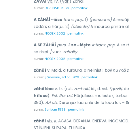
ZĂVĂÍ
vb.
IV. (
Var.
) Zăhăi.
sursa:
DER 1958-1966
permalink
A ZĂHĂÍ ~iésc
tranz. pop.
1)
(persoane)
A necăji
zădărî; a hărțui. 2)
(obiecte)
A încurca printre al
sursa:
NODEX 2002
permalink
A SE ZĂHĂÍ
pers. 3
se ~iéște
intranz. pop.
A se r
se risipi. /<ucr.
zahaity
sursa:
NODEX 2002
permalink
zăhăì
v. Mold. a turbura, a neliniști:
boii nu mă 
sursa:
Șăineanu, ed. VI 1929
permalink
zăhăĭésc
v. tr. (rut.
za-haiti,
id., d. vsl.
*gaviti,
de 
hîĭesc
).
Est. Rar azĭ.
Hărțuĭesc, molestez, turbur
390).
Azĭ ob.
Deranjez lucrurile de la locu lor. – Ș
sursa:
Scriban 1939
permalink
zăhă
i
vb.
v.
AGASA. DERANJA. ENERVA. INCOMODA. IN
STÎNJENI. SUPĂRA. TULBURA.