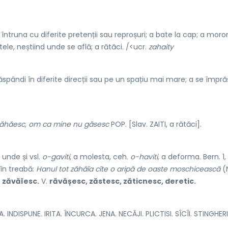
 întruna cu diferite pretenții sau reproșuri; a bate la cap; a moron
tele, neștiind unde se află; a rătăci. /<ucr.
zahaity
ăspândi în diferite direcții sau pe un spațiu mai mare; a se împrăș
zăhăesc, om ca mine nu găsesc
POP. [Slav. ZAITI, a rătăci].
unde și vsl.
o-gaviti,
a molesta, ceh.
o-haviti,
a deforma. Bern. 1, 
 în treabă:
Hanul tot zăhăĭa cîte o aripă de oaste moschicească
(N
i
zăvăĭesc.
V.
răvășesc, zăstesc, zăticnesc, deretic.
DISPUNE. IRITA. ÎNCURCA. JENA. NECĂJI. PLICTISI. SÎCÎI. STINGHERI