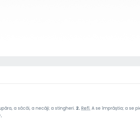
păra, a sâcâi, a necăji; a stingheri.
2.
Refl.
A se împrăștia; a se pi
.