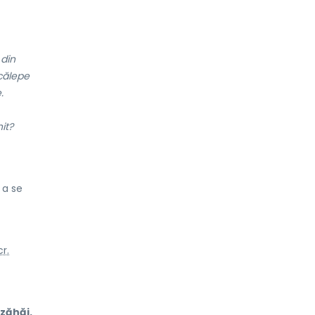
 din
călepe
.
it?
 a se
r.
zăhăi.