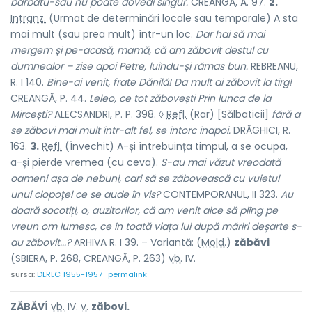
bărbatu-său nu poate dovedi singur.
CREANGĂ, A. 97.
2.
Intranz.
(Urmat de determinări locale sau temporale) A sta
mai mult (sau prea mult) într-un loc.
Dar hai să mai
mergem și pe-acasă, mamă, că am zăbovit destul cu
dumnealor – zise apoi Petre, luîndu-și rămas bun.
REBREANU,
R. I 140.
Bine-ai venit, frate Dănilă! Da mult ai zăbovit la tîrg!
CREANGĂ, P. 44.
Leleo, ce tot zăbovești Prin lunca de la
Mircești?
ALECSANDRI, P. P. 398. ◊
Refl.
(Rar) [Sălbaticii]
fără a
se zăbovi mai mult într-alt fel, se întorc înapoi.
DRĂGHICI, R.
163.
3.
Refl.
(Învechit) A-și întrebuința timpul, a se ocupa,
a-și pierde vremea (cu ceva).
S-au mai văzut vreodată
oameni așa de nebuni, cari să se zăbovească cu vuietul
unui clopoțel ce se aude în vis?
CONTEMPORANUL, II 323.
Au
doară socotiți, o, auzitorilor, că am venit aice să plîng pe
vreun om lumesc, ce în toată viața lui după măriri deșarte s-
au zăbovit...?
ARHIVA R. I 39. – Variantă: (
Mold.
)
zăbăvi
(SBIERA, P. 268, CREANGĂ, P. 263)
vb.
IV.
sursa:
DLRLC 1955-1957
permalink
ZĂBĂVÍ
vb.
IV.
v.
zăbovi.