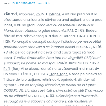
sursa:
DLRLC 1955-1957
permalink
ZĂBOVÍ,
zăbovesc,
vb.
IV.
1.
Intranz.
A întîrzia prea mult la
efectuarea unui lucru, la săvîrșirea unei acțiuni; a lucra prea
încet, a nu se grăbi.
Zăboveai cu descheiatul nasturilor.
Mama face totdeauna găuri prea mici.
PAS, Z. I 68. Badea,
fără să mai zăbovească, s-a dus la Caracal. GALACTION, O.
I 125.
Fanaragiii, masalagiii, potlogarii pîndeau pe nesocotitul
pedestru care zăbovise a se întoarce acasă.
NEGRUZZI, S. I 16.
♦ A sta pe loc așteptînd ceva, dînd cuiva răgaz să facă
ceva.
Turcilor, Grabnicilor, Prea tare nu vă grăbiți, Ci fiți buni
și zăboviți, Pe palme să mă spăl.
JARNÍK-BîRSEANU, D. 495. ◊
Refl.
(Rar) Vino aicea... dar să nu te zăbovești mai mult d-
un ceas. STĂNOIU, C. I. 161. ♦
Tranz. fact.
A face pe cineva să
întîrzie de la o acțiune, reținîndu-l, oprindu-l, silindu-l să
aștepte.
Dar ce tot plîngi zăbovind pe troieni de la luptă?
COȘBUC, AE. 215.
Mai cuvîntați și d-voastră ce știți Și cu vorba
nu ne zăboviți.
SEVASTOS, N. 93.
Crîșmărița cea frumoasă...
se roagă să n-o zăbovim, că mai are și alți mușterei și