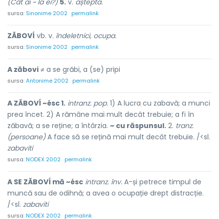
(Cât ai ~ la ei?)
5.
v.
aștepta.
sursa:
Sinonime 2002
permalink
ZĂBOVÍ
vb. v.
îndeletnici, ocupa.
sursa:
Sinonime 2002
permalink
A zăbovi
≠ a se grăbi, a (se) pripi
sursa:
Antonime 2002
permalink
A ZĂBOVÍ ~ésc 1.
intranz. pop.
1) A lucra cu zabavă; a munci
prea încet. 2) A rămâne mai mult decât trebuie; a fi în
zăbavă; a se reține; a întârzia.
~ cu răspunsul.
2.
tranz.
(persoane)
A face să se rețină mai mult decât trebuie. /<sl.
zabaviti
sursa:
NODEX 2002
permalink
A SE ZĂBOVÍ mă ~ésc
intranz. înv.
A-și petrece timpul de
muncă sau de odihnă; a avea o ocupație drept distracție.
/<sl.
zabaviti
sursa:
NODEX 2002
permalink