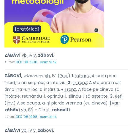
ZĂBĂVÍ
vb.
IV
v.
zăbovi.
sursa:
DEX '98 1998
permalink
ZĂBOVÍ,
zăbovesc,
vb.
IV. (
Pop.
)
1.
Intranz.
A lucra prea
încet, a nu se grăbi; a întârzia.
2.
Intranz.
A sta prea mult
timp într-un loc; a întârzia. ♦
Tranz.
A face pe cineva să
întârzie, reținându-l, oprindu-l, silindu-l să aștepte.
3.
Refl.
(
Înv.
) A se ocupa, a-și pierde vremea (cu cineva). [
Var.
:
zăbăví
vb.
IV] – Din
sl.
zabaviti.
sursa:
DEX '98 1998
permalink
ZĂBĂVI
vb.
IV
v.
zăbovi.