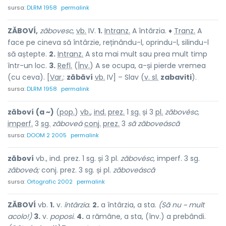
sursa:
DLRM 1958
permalink
ZĂBOVÍ,
zăbovesc,
vb.
IV.
1.
Intranz.
A întârzia. ♦
Tranz.
A
face pe cineva să întârzie, reținându-l, oprindu-l, silindu-l
să aștepte.
2.
Intranz.
A sta mai mult sau prea mult timp
într-un loc.
3.
Refl.
(
Înv.
) A se ocupa, a-și pierde vremea
(cu ceva). [
Var.
:
zăbăví
vb.
IV] – Slav (
v. sl.
zabaviti
).
sursa:
DLRM 1958
permalink
zăboví
(a ~)
(
pop.
)
vb.
,
ind.
prez.
1
sg.
și 3
pl.
zăbovésc,
imperf.
3
sg.
zăboveá
conj.
prez.
3
să zăboveáscă
sursa:
DOOM 2 2005
permalink
zăboví
vb., ind. prez. 1 sg. și 3 pl.
zăbovésc,
imperf. 3 sg.
zăboveá;
conj. prez. 3 sg. și pl.
zăboveáscă
sursa:
Ortografic 2002
permalink
ZĂBOVÍ
vb.
1.
v.
întârzia.
2.
a întârzia, a sta.
(Să nu ~ mult
acolo!)
3.
v.
poposi.
4.
a rămâne, a sta, (înv.) a prebândi.