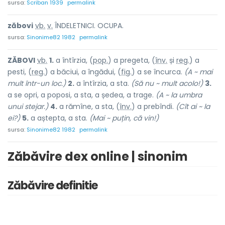
sursa:
Scriban 1939
permalink
zăbov
i
vb.
v.
ÎNDELETNICI. OCUPA.
sursa:
Sinonime82 1982
permalink
ZĂBOV
I
vb.
1.
a întîrzia, (
pop.
) a pregeta, (
înv.
și
reg.
) a
pesti, (
reg.
) a băciui, a îngădui, (
fig.
) a se încurca.
(A ~ mai
mult într-un loc.)
2.
a întîrzia, a sta.
(Să nu ~ mult acolo!)
3.
a se opri, a poposi, a sta, a ședea, a trage.
(A ~ la umbra
unui stejar.)
4.
a rămîne, a sta, (
înv.
) a prebîndi.
(Cît ai ~ la
ei?)
5.
a aștepta, a sta.
(Mai ~ puțin, că vin!)
sursa:
Sinonime82 1982
permalink
Zăbăvire dex online | sinonim
Zăbăvire definitie