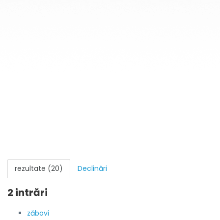
rezultate (20)
Declinări
2 intrări
zăbovi