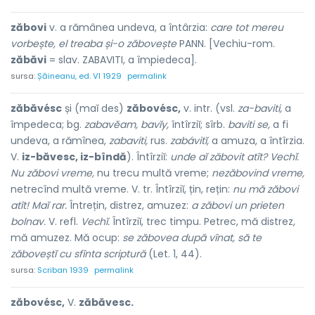
zăbovi
v. a rămânea undeva, a întârzia:
care tot mereu
vorbește, el treaba și-o zăbovește
PANN. [Vechiu-rom.
zăbăvi
= slav. ZABAVITI, a împiedeca].
sursa:
Șăineanu, ed. VI 1929
permalink
zăbăvésc
și (maĭ des)
zăbovésc,
v. intr. (vsl.
za-baviti,
a
împedeca; bg.
zabavĕam, bavĭy,
întîrziĭ; sîrb.
baviti se,
a fi
undeva, a rămînea,
zabaviti,
rus.
zabávitĭ,
a amuza, a întîrzia.
V.
iz-băvesc, iz-bîndă
). Întîrziĭ:
unde aĭ zăbovit atît? Vechĭ.
Nu zăbovi vreme,
nu trecu multă vreme;
nezăbovind vreme,
netrecînd multă vreme. V. tr. Întîrziĭ, țin, rețin:
nu mă zăbovi
atît! Maĭ rar.
Întrețin, distrez, amuzez:
a zăbovi un prieten
bolnav.
V. refl.
Vechĭ.
Întîrziĭ, trec timpu. Petrec, mă distrez,
mă amuzez. Mă ocup:
se zăbovea după vînat, să te
zăboveștĭ cu sfînta scriptură
(Let. 1, 44).
sursa:
Scriban 1939
permalink
zăbovésc,
V.
zăbăvesc.