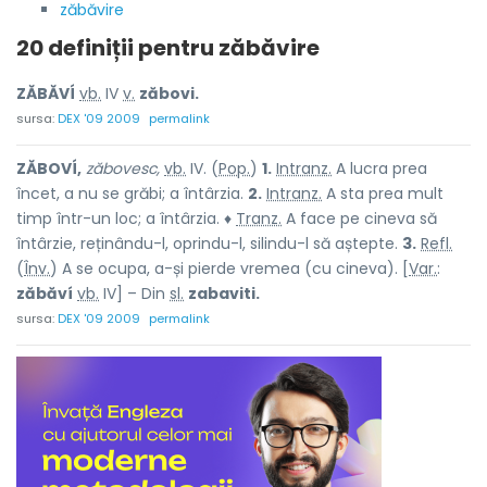
zăbăvire
20 definiții pentru
zăbăvire
ZĂBĂVÍ
vb.
IV
v.
zăbovi.
sursa:
DEX '09 2009
permalink
ZĂBOVÍ,
zăbovesc,
vb.
IV. (
Pop.
)
1.
Intranz.
A lucra prea
încet, a nu se grăbi; a întârzia.
2.
Intranz.
A sta prea mult
timp într-un loc; a întârzia. ♦
Tranz.
A face pe cineva să
întârzie, reținându-l, oprindu-l, silindu-l să aștepte.
3.
Refl.
(
Înv.
) A se ocupa, a-și pierde vremea (cu cineva). [
Var.
:
zăbăví
vb.
IV] – Din
sl.
zabaviti.
sursa:
DEX '09 2009
permalink