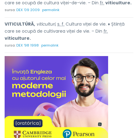
care se ocupă de cultura viței-de-vie. – Din
fr.
viticulture.
sursa:
DEX '09 2009
permalink
VITICULTÚRĂ,
viticulturi,
s. f.
Cultura viței de vie. ♦ Știință
care se ocupă de cultivarea viței de vie. – Din
fr.
viticulture.
sursa:
DEX '98 1998
permalink