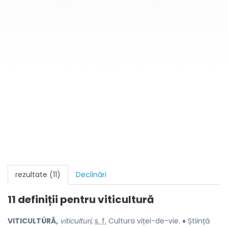
rezultate (11)
Declinări
11 definiții pentru
viticultură
VITICULTÚRĂ,
viticulturi,
s. f.
Cultura viței-de-vie. ♦ Știință