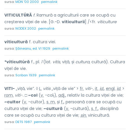
sursa:
MDN '00 2000
permalink
VITICULTÚRĂ
f.
Ramură a agriculturii care se ocupă cu
creșterea viței de vie. [G.-D.
viticulturii
] /<fr.
viticulture
sursa:
NODEX 2002
permalink
viticultură
f. cultura viei.
sursa:
Șăineanu, ed. VI 1929
permalink
*viticultúră
f., pl.
ĭ
(lat.
vitis,
viță, și
cultura,
cultură). Cultura
vițeĭ de vie.
sursa:
Scriban 1939
permalink
VITI-
„viță, vie”. ◊
L.
vitis
„viță de vie” >
fr.
viti-,
it.
id.
,
engl.
id.
>
rom.
viti-.
□
~col
(
v.
-col
),
adj.
, relativ la cultura viței de vie;
1
~cultor
(
v.
-cultor),
s. m.
și
f.
, persoană care se ocupă cu
cultura viței de vie;
~cultură
(
v.
-cultură),
s. f.
, disciplină
care se ocupă cu cultura viței de vie;
sin.
vinicultură.
sursa:
DETS 1987
permalink