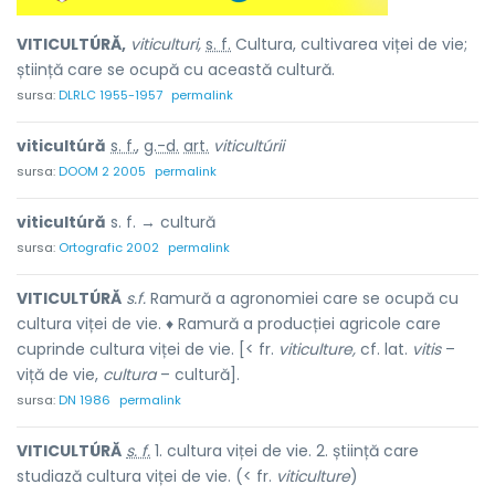
VITICULTÚRĂ,
viticulturi,
s. f.
Cultura, cultivarea viței de vie;
știință care se ocupă cu această cultură.
sursa:
DLRLC 1955-1957
permalink
viticultúră
s. f.
,
g.-d.
art.
viticultúrii
sursa:
DOOM 2 2005
permalink
viticultúră
s. f. → cultură
sursa:
Ortografic 2002
permalink
VITICULTÚRĂ
s.f.
Ramură a agronomiei care se ocupă cu
cultura viței de vie. ♦ Ramură a producției agricole care
cuprinde cultura viței de vie. [< fr.
viticulture,
cf. lat.
vitis
–
viță de vie,
cultura
– cultură].
sursa:
DN 1986
permalink
VITICULTÚRĂ
s. f.
1. cultura viței de vie. 2. știință care
studiază cultura viței de vie. (< fr.
viticulture
)